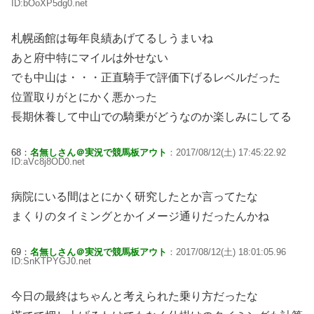
ID:bOoXP5dg0.net
札幌函館は毎年良績あげてるしうまいね
あと府中特にマイルは外せない
でも中山は・・・正直騎手で評価下げるレベルだった
位置取りがとにかく悪かった
長期休養して中山での騎乗がどうなのか楽しみにしてる
68：
名無しさん＠実況で競馬板アウト
：2017/08/12(土) 17:45:22.92
ID:aVc8j8OD0.net
病院にいる間はとにかく研究したとか言ってたな
まくりのタイミングとかイメージ通りだったんかね
69：
名無しさん＠実況で競馬板アウト
：2017/08/12(土) 18:01:05.96
ID:SnKTPYGJ0.net
今日の最終はちゃんと考えられた乗り方だったな