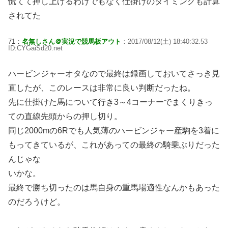
慌てて押し上げるわけでもなく仕掛けのタイミングも計算
されてた
71：
名無しさん＠実況で競馬板アウト
：2017/08/12(土) 18:40:32.53
ID:CYGaiSd20.net
ハービンジャーオタなので最終は録画しておいてさっき見
直したが、このレースは非常に良い判断だったね。
先に仕掛けた馬について行き3～4コーナーでまくりきっ
ての直線先頭からの押し切り。
同じ2000mの6Rでも人気薄のハービンジャー産駒を3着に
もってきているが、これがあっての最終の騎乗ぶりだった
んじゃな
いかな。
最終で勝ち切ったのは馬自身の重馬場適性なんかもあった
のだろうけど。