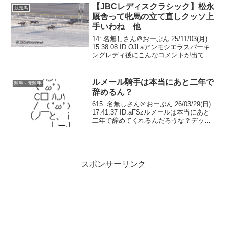
【JBCレディスクラシック】松永
競走馬
厩舎って牝馬の立て直しクッソ上
手いわね 他
14: 名無しさん＠おーぷん 25/11/03(月)
15:38:08 ID:OJLaアンモシエラスパーキ
ングレディ後にこんなコメントが出てた
のでまさに会心の逃げ切りだったと思う
立て直した陣営も素晴らしい
pic.twitter.com/6...
ルメール騎手は本当にあと二年で
騎手・元騎手
辞めるん？
615: 名無しさん＠おーぷん 26/03/29(日)
17:41:37 ID:aFSzルメールは本当にあと
二年で辞めてくれるんだろうな？デット
ーリみたいに詐欺するなよ？😡624: 名無
しさん＠おーぷん 26/03/29(日) 17:42:...
スポンサーリンク