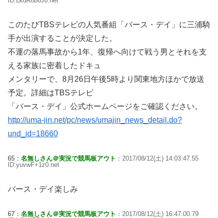
ID:LkdR8b6J0.net
このたびTBSテレビの人気番組「バース・デイ」に三浦騎
手が出演することが決定した。
不運の落馬事故から1年、復帰へ向けて戦う男とそれを支
える家族に密着したドキュ
メンタリーで、8月26日午後5時より関東地方ほかで放送
予定。詳細はTBSテレビ
「バース・デイ」公式ホームページをご確認ください。
http://uma-jin.net/pc/news/umajin_news_detail.do?
und_id=18660
65：
名無しさん＠実況で競馬板アウト
：2017/08/12(土) 14:03:47.55
ID:yuvwF+1z0.net
バース・デイ楽しみ
67：
名無しさん＠実況で競馬板アウト
：2017/08/12(土) 16:47:00.79