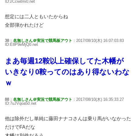
ID:zCciwtmi0.net
想定には二人ともいたからね
全部弾かれたけど
38：
名無しさん＠実況で競馬板アウト
：2017/08/10(木) 16:07:03.83
ID:E8P9eMjQ0.net
まあ毎週12鞍以上確保してた木幡が
いきなり0鞍ってのはあり得ないわな
ｗ
88：
名無しさん＠実況で競馬板アウト
：2017/08/10(木) 16:35:33.27
ID:7uJVqoa50.net
他は除外だし単純に藤田ナナコさんは乗り馬がいなかった
だけでFAだな
木幡は別件だろう