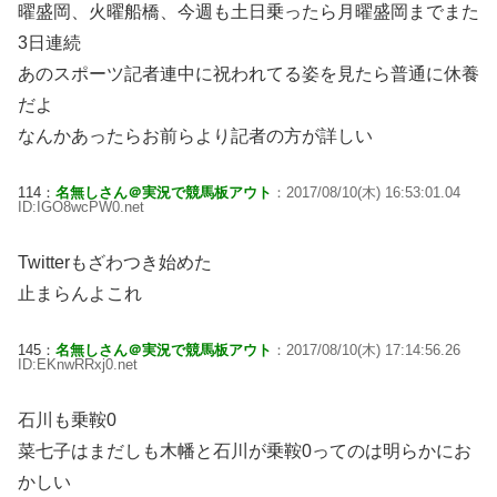
曜盛岡、火曜船橋、今週も土日乗ったら月曜盛岡までまた
3日連続
あのスポーツ記者連中に祝われてる姿を見たら普通に休養
だよ
なんかあったらお前らより記者の方が詳しい
114：
名無しさん＠実況で競馬板アウト
：2017/08/10(木) 16:53:01.04
ID:IGO8wcPW0.net
Twitterもざわつき始めた
止まらんよこれ
145：
名無しさん＠実況で競馬板アウト
：2017/08/10(木) 17:14:56.26
ID:EKnwRRxj0.net
石川も乗鞍0
菜七子はまだしも木幡と石川が乗鞍0ってのは明らかにお
かしい