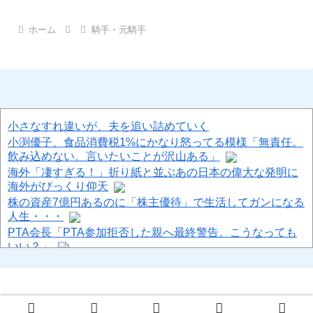
ホーム
騎手・元騎手
小さなすれ違いが、夫を追い詰めていく
小渕優子、食品消費税1%にかなり怒ってる模様「無責任。
飲み込めない。言いたいことが沢山ある」
海外「凄すぎる！」折り紙と並ぶあの日本の偉大な発明に
海外がびっくり仰天
株の資産7億円あるのに「株主優待」で生活してガンになる
人生・・・
PTA会長「PTA参加拒否した親へ最終警告。こうなっても
いい？」
【爆笑ｗ】バッグひったくりを試みた男、バイクを盗られ
る！
【疑問】なんで日常系アニメって男キャラが出てくるとブ
チ切れられるの？
© 2013-2026 ハロン棒ch.