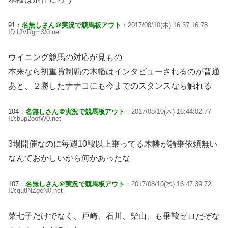
91：
名無しさん＠実況で競馬板アウト
：2017/08/10(木) 16:37:16.78
ID:IJVRgm3/0.net
ウイニング競馬の対応が見もの
本来なら初重賞制覇の木幡はインタビューされるのが普通
あと、２勝したナナコにも今までのスタンスなら触れる
104：
名無しさん＠実況で競馬板アウト
：2017/08/10(木) 16:44:02.77
ID:b5p2oofW0.net
3場開催なのに毎週10鞍以上乗ってる木幡が騎乗依頼無い
なんておかしいから何かあったな
107：
名無しさん＠実況で競馬板アウト
：2017/08/10(木) 16:47:39.72
ID:qu8NZgeN0.net
菜七子だけでなく、戸崎、石川、柴山、も乗鞍ゼロだぞな