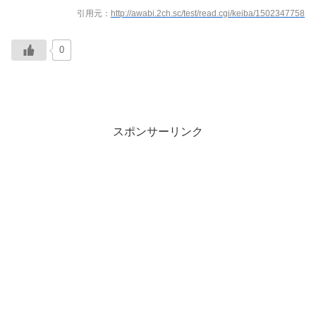
引用元：
http://awabi.2ch.sc/test/read.cgi/keiba/1502347758
0
スポンサーリンク