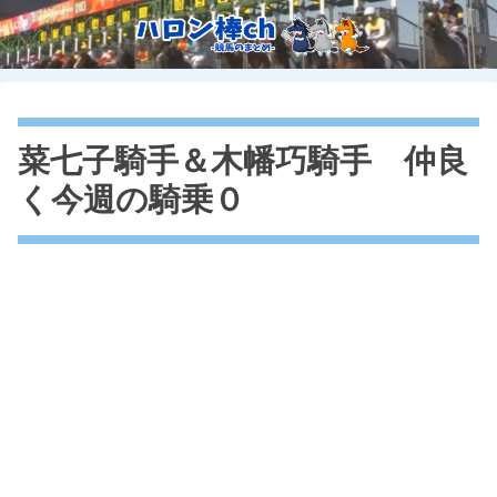
菜七子騎手＆木幡巧騎手 仲良
く今週の騎乗０