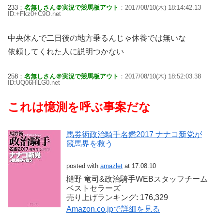
233：
名無しさん＠実況で競馬板アウト
：2017/08/10(木) 18:14:42.13
ID:+Fkz0+C9O.net
中央休んで二日後の地方乗るんじゃ休養では無いな
依頼してくれた人に説明つかない
258：
名無しさん＠実況で競馬板アウト
：2017/08/10(木) 18:52:03.38
ID:UQ06HlLG0.net
これは憶測を呼ぶ事案だな
馬券術政治騎手名鑑2017 ナナコ新党が
競馬界を救う
posted with
amazlet
at 17.08.10
樋野 竜司&政治騎手WEBスタッフチーム
ベストセラーズ
売り上げランキング: 176,329
Amazon.co.jpで詳細を見る