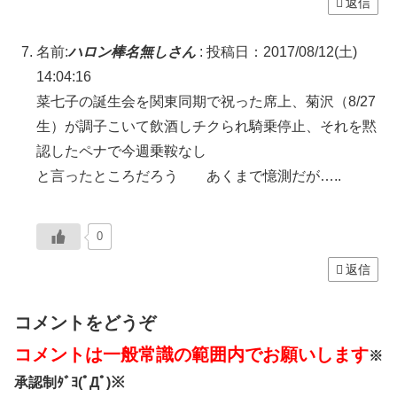
返信
名前:
ハロン棒名無しさん
:
投稿日：2017/08/12(土)
14:04:16
菜七子の誕生会を関東同期で祝った席上、菊沢（8/27
生）が調子こいて飲酒しチクられ騎乗停止、それを黙
認したペナで今週乗鞍なし
と言ったところだろう あくまで憶測だが…..
0
返信
コメントをどうぞ
コメントは一般常識の範囲内でお願いします
※
承認制ﾀﾞﾖ(ﾟДﾟ)※