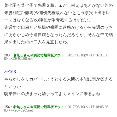
菜七子も菜七子で先週２勝。▲だし例えばあとがない芝の
未勝利短距離馬(今週優先権取れないともう事実上出るレ
ースはなくなる)の陣営が争奪戦するはずだよ。
先週すぐ自粛だと船橋や盛岡に迷惑かけるから先週のうち
にあらかじめ今週自粛となったんだろうが、そんな中で結
果を出したのは二人を見直したわ。
183：
名無しさん＠実況で競馬板アウト
：2017/08/10(木) 17:36:31.05
ID:pKZE4Cu50.net
>>163
やらかしをリカバーしようとする人間の本能に馬が答える
というか
騎乗停止の決まった騎手ってよくメインに来るよね
154：
名無しさん＠実況で競馬板アウト
：2017/08/10(木) 17:18:05.08
ID:+Fkz0+C9O.net