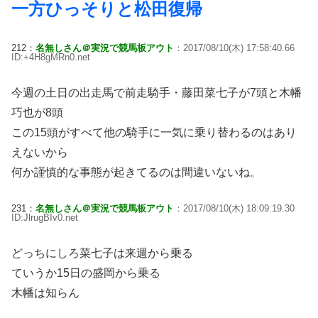
一方ひっそりと松田復帰
212：
名無しさん＠実況で競馬板アウト
：2017/08/10(木) 17:58:40.66
ID:+4H8gMRn0.net
今週の土日の出走馬で前走騎手・藤田菜七子が7頭と木幡
巧也が8頭
この15頭がすべて他の騎手に一気に乗り替わるのはあり
えないから
何か謹慎的な事態が起きてるのは間違いないね。
231：
名無しさん＠実況で競馬板アウト
：2017/08/10(木) 18:09:19.30
ID:JlrugBIv0.net
どっちにしろ菜七子は来週から乗る
ていうか15日の盛岡から乗る
木幡は知らん