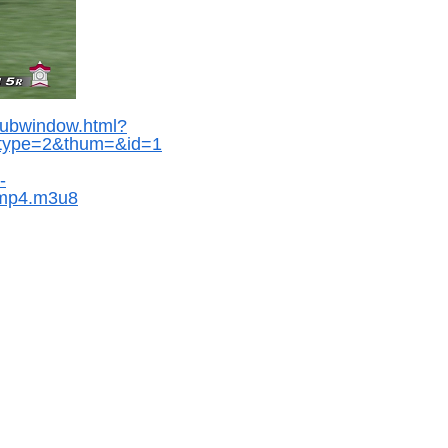
/subwindow.html?
&type=2&thum=&id=1
-
.mp4.m3u8