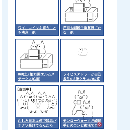
ワイ、コイツを買うこと
庄司大輔騎手重賞勝てた
を決意 他
な 他
8/8(土) 第31回エルムス
ライヒスアドラーが自己
テークス(GⅢ)
条件の3勝クラスの佐渡
ステークスに出走
むしろ日本は何で競馬バ
モンローウォーク戸崎騎
チクソ受けてるんだろ
手とのコンビ復活でロー