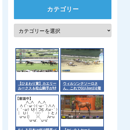
カテゴリー
【ひまわり賞】カエリー
ウィルソンテソーロさ
ルークス＆松山騎手がｷﾀ
ん、これでG1(Jpn1)2着
━━━━(ﾟ∀ﾟ)━━━━!!
8回目 他
むしろ日本は何で競馬バ
【セレクトセール