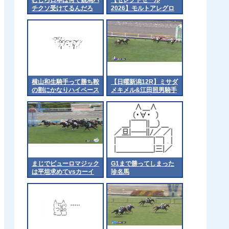
チクソ受けてるんだろ
2026】モルトアレグロ
の2025（父シニスター
ミニスター）1億5千万
円で落札 他
横山和生騎手って勝ち鞍
【日曜新潟12R】ミサダ
の割にかなりハイペース
メキメル&江田照男騎手
でG1勝っとるよな 他
がｷﾀ━━━━(ﾟ
∀ﾟ)━━━━!!
まじでピューロマジック
G1まで勝ってしまった
は平坦求めてvsカーイ
珍名馬
ンライジングをやれ