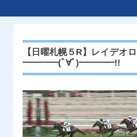
【日曜札幌５R】レイデオロ
━━━━(ﾟ∀ﾟ)━━━━!!