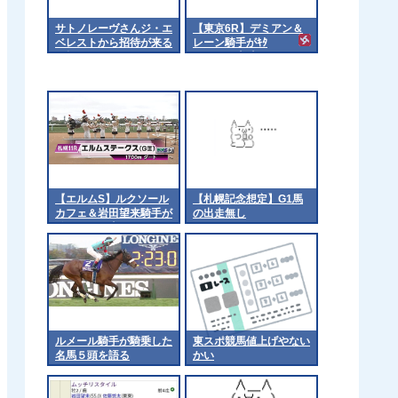
サトノレーヴさんジ・エ
【東京6R】デミアン＆
ベレストから招待が来る
レーン騎手がｷﾀ
も拒否
━━━━(ﾟ∀ﾟ)━━━━!!
【エルムS】ルクソール
【札幌記念想定】G1馬
カフェ＆岩田望来騎手が
の出走無し
ｷﾀ━━━━(ﾟ
∀ﾟ)━━━━!!
ルメール騎手が騎乗した
東スポ競馬値上げやない
名馬５頭を語る
かい