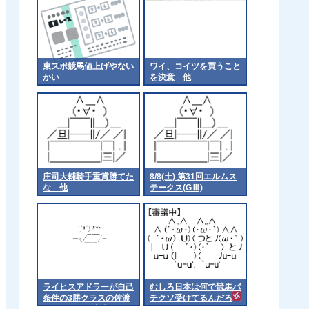
東スポ競馬値上げやない
ワイ、コイツを買うこと
かい
を決意 他
庄司大輔騎手重賞勝てた
8/8(土) 第31回エルムス
な 他
テークス(GⅢ)
ライヒスアドラーが自己
むしろ日本は何で競馬バ
条件の3勝クラスの佐渡
チクソ受けてるんだろ