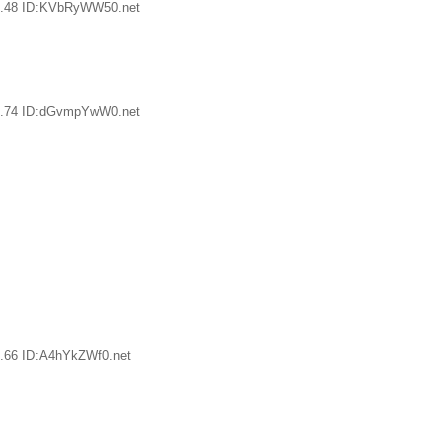
8.48 ID:KVbRyWW50.net
2.74 ID:dGvmpYwW0.net
.66 ID:A4hYkZWf0.net