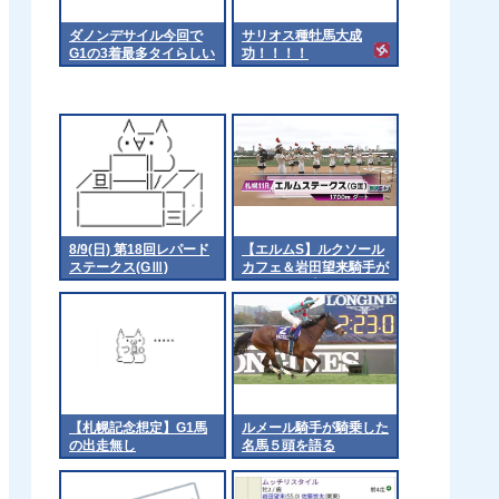
ダノンデサイル今回で
サリオス種牡馬大成
G1の3着最多タイらしい
功！！！！
で
8/9(日) 第18回レパード
【エルムS】ルクソール
ステークス(GⅢ)
カフェ＆岩田望来騎手が
ｷﾀ━━━━(ﾟ
∀ﾟ)━━━━!!
【札幌記念想定】G1馬
ルメール騎手が騎乗した
の出走無し
名馬５頭を語る