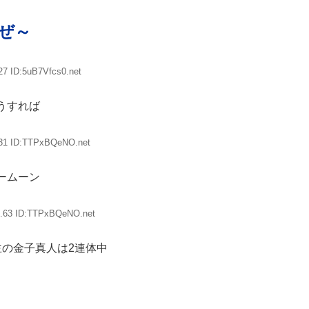
ぜ～
27 ID:5uB7Vfcs0.net
うすれば
.31 ID:TTPxBQeNO.net
ームーン
9.63 ID:TTPxBQeNO.net
主の金子真人は2連体中