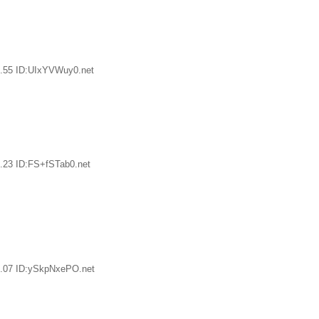
.55 ID:UIxYVWuy0.net
.23 ID:FS+fSTab0.net
6.07 ID:ySkpNxePO.net