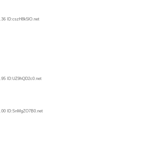
.36 ID:cszH8k5lO.net
.95 ID:UZ9hQD2c0.net
8.00 ID:SnMgZO7B0.net