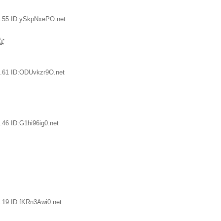
7.55 ID:ySkpNxePO.net
な
.61 ID:ODUvkzr9O.net
46 ID:G1hi96ig0.net
.19 ID:fKRn3Awi0.net