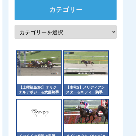
カテゴリー
【土曜福島3R】オリジ
【麦秋S】メリディアン
ナルアポジー＆武藤騎手
スター＆M.ディー騎手
がｷﾀ━━☆ﾟ･*:｡.:(ﾟ
がｷﾀ━━━━(ﾟ
∀ﾟ)ﾟ･*:..:☆━━━!!
∀ﾟ)━━━━!!
イッペイの初陣は単勝
メイショウタバルのジョ