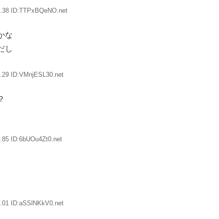
1.38 ID:TTPxBQeNO.net
かな
だし
.29 ID:VMnjESL30.net
？
.85 ID:6bUOu4Zt0.net
.01 ID:aSSlNKkV0.net