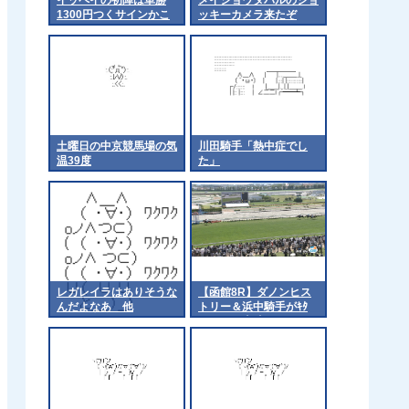
1300円つくサインかこ
ッキーカメラ来たぞ
れは
土曜日の中京競馬場の気
川田騎手「熱中症でし
温39度
た」
レガレイラはありそうな
【函館8R】ダノンヒス
んだよなあ 他
トリー＆浜中騎手がｷﾀ
━━━━(ﾟ∀ﾟ)━━━━!!