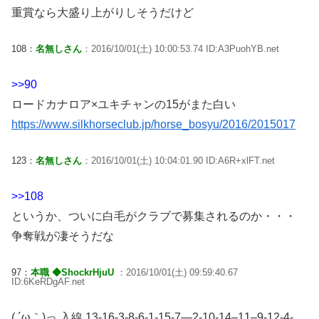
重賞なら大盛り上がりしそうだけど
108：
名無しさん
：2016/10/01(土) 10:00:53.74 ID:A3PuohYB.net
>>90
ロードカナロア×ユキチャンの15がまた白い
https://www.silkhorseclub.jp/horse_bosyu/2016/2015017
123：
名無しさん
：2016/10/01(土) 10:04:01.90 ID:A6R+xlFT.net
>>108
というか、ついに白毛がクラブで募集されるのか・・・
争奪戦が凄そうだな
97：
本職 ◆ShockrHjuU
：2016/10/01(土) 09:59:40.67
ID:6KeRDgAF.net
( ´ω｀)っ 入線 13-16-3-8-6-1-15-7—2-10-14–11–9-12-4-