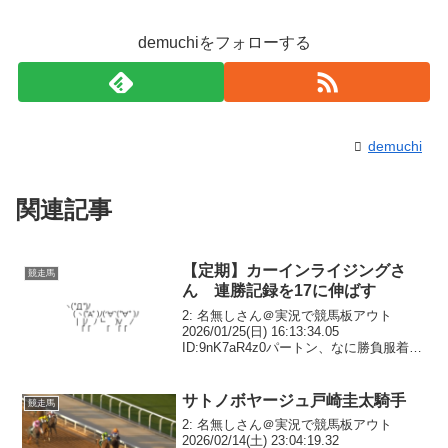
demuchiをフォローする
demuchi
関連記事
【定期】カーインライジングさ
競走馬
ん 連勝記録を17に伸ばす
2: 名無しさん＠実況で競馬板アウト
2026/01/25(日) 16:13:34.05
ID:9nK7aR4z0パートン、なに勝負服着て
調教しとんねん1⃣7⃣ ついに伝説の記録に
並ぶ17連勝を達成！🇭🇰 1200mのG1・セ
ンテナリースプ...
サトノボヤージュ戸崎圭太騎手
競走馬
2: 名無しさん＠実況で競馬板アウト
2026/02/14(土) 23:04:19.32