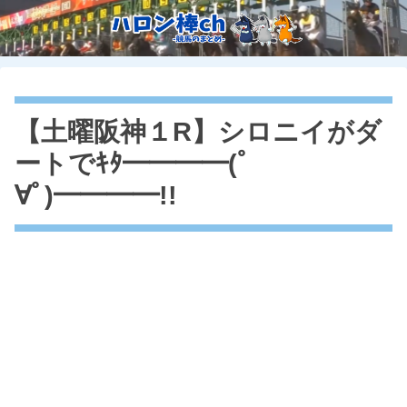
【土曜阪神１R】シロニイがダ
ートでｷﾀ━━━━(ﾟ
∀ﾟ)━━━━!!