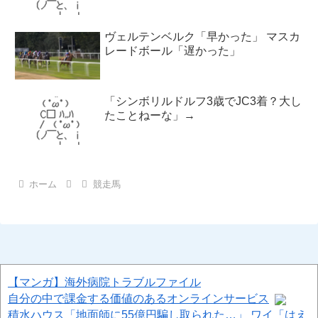
ヴェルテンベルク「早かった」 マスカ
レードボール「遅かった」
「シンボリルドルフ3歳でJC3着？大し
たことねーな」→
ホーム
競走馬
【マンガ】海外病院トラブルファイル
自分の中で課金する価値のあるオンラインサービス
積水ハウス「地面師に55億円騙し取られた…」 ワイ「はえ