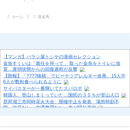
ホーム
競走馬
【マンガ】バラシ屋トシヤの漫画セレクション
金魚すくいは「責任を持って」 取った金魚をトイレに放
置…衰弱状態からの回復過程が反響
【朗報】「????移植」でピーナツアレルギー改善、15人中
6人が数粒食べられるように
サイバスターが一番輝いてたスパロボ
韓国人、登山しまくっていた…国民の３５％が登山人口
琵琶湖三市同時花火大会、開催中止を発表 場所時刻不
明・許可なし・交通整理なし・市が関与否定
【8/22開催】 「琵琶湖三市同時花火大会」、各市公式「そ
んな花火大会は存在しない」→ 高価チケットを購入した人
達がSNS阿鼻叫喚