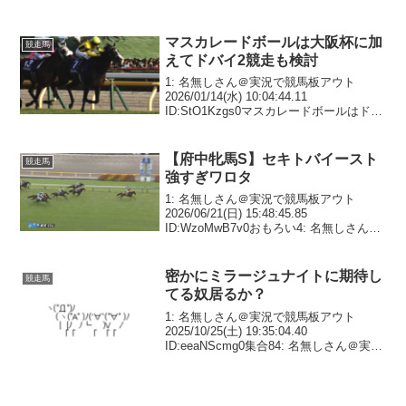
マスカレードボールは大阪杯に加
競走馬
えてドバイ2競走も検討
1: 名無しさん＠実況で競馬板アウト
2026/01/14(水) 10:04:44.11
ID:StO1Kzgs0マスカレードボールはドバ
イ2競走に大阪杯を含めて検討【次走報】
2: 名無しさん＠実況で競馬板アウト
2026/01/14(水)...
【府中牝馬S】セキトバイースト
競走馬
強すぎワロタ
1: 名無しさん＠実況で競馬板アウト
2026/06/21(日) 15:48:45.85
ID:WzoMwB7v0おもろい4: 名無しさん＠
実況で競馬板アウト 2026/06/21(日)
15:49:04.50 ID:0et/rQBf0マジ...
密かにミラージュナイトに期待し
競走馬
てる奴居るか？
1: 名無しさん＠実況で競馬板アウト
2025/10/25(土) 19:35:04.40
ID:eeaNScmg0集合84: 名無しさん＠実況
で競馬板アウト 2025/10/26(日)
07:45:29.58 ID:4hE+INOm0>>1...