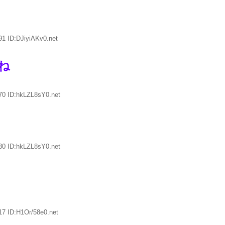
91 ID:DJiyiAKv0.net
ね
70 ID:hkLZL8sY0.net
30 ID:hkLZL8sY0.net
17 ID:H1Or/58e0.net