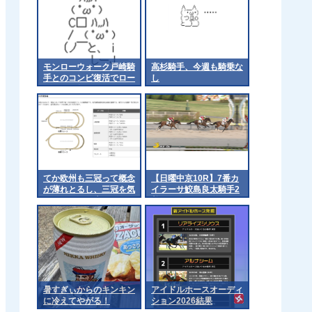
モンローウォーク戸崎騎
高杉騎手、今週も騎乗な
手とのコンビ復活でロー
し
ズSへ 他
てか欧州も三冠って概念
【日曜中京10R】7番カ
が薄れとるし、三冠を気
イラーサ鮫島良太騎手2
にするのは日本くらいに
着
なるんやろか 他
暑すぎぃからのキンキン
アイドルホースオーディ
に冷えてやがる！
ション2026結果