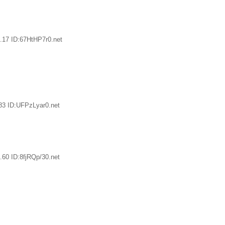
.17 ID:67HtHP7r0.net
83 ID:UFPzLyar0.net
60 ID:8fjRQp/30.net