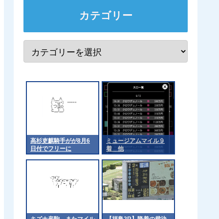
カテゴリー
高杉吏麒騎手がが8月6
ミュージアムマイル９
日付でフリーに
着 他
キズナ産駒、またマイル
【福島2R】降着の裁決