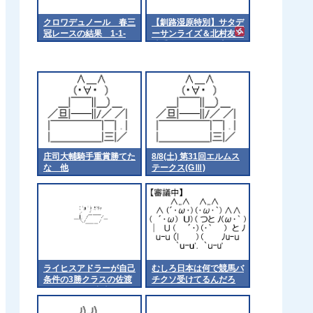
クロワデュノール 春三
【釧路湿原特別】サタデ
冠レースの結果 1-1-
ーサンライズ＆北村友一
2←これwww
騎手がｷﾀ━━━━(ﾟ
∀ﾟ)━━━━!!
庄司大輔騎手重賞勝てた
8/8(土) 第31回エルムス
な 他
テークス(GⅢ)
ライヒスアドラーが自己
むしろ日本は何で競馬バ
条件の3勝クラスの佐渡
チクソ受けてるんだろ
ステークスに出走