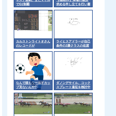
でG1制覇
求める申し立てを行い審
議
カルストンライトオさん
ライヒスアドラーが自己
のレコードが
条件の3勝クラスの佐渡
ステークスに出走
なんで誰もワールドカッ
ダノンデサイル、コック
プ見ないんや?
スプレート遠征を検討中