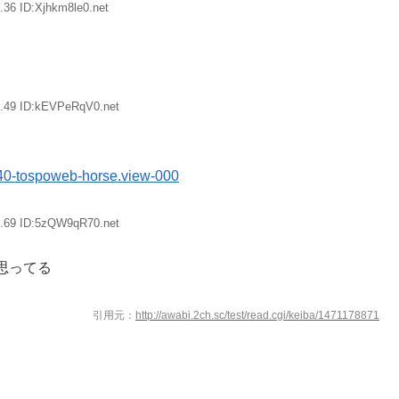
.36 ID:Xjhkm8le0.net
7.49 ID:kEVPeRqV0.net
040-tospoweb-horse.view-000
2.69 ID:5zQW9qR70.net
思ってる
引用元：
http://awabi.2ch.sc/test/read.cgi/keiba/1471178871