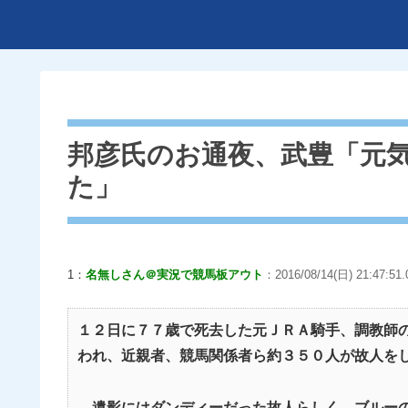
邦彦氏のお通夜、武豊「元
た」
1：
名無しさん＠実況で競馬板アウト
：2016/08/14(日) 21:47:51.
１２日に７７歳で死去した元ＪＲＡ騎手、調教師
われ、近親者、競馬関係者ら約３５０人が故人を
遺影にはダンディーだった故人らしく、ブルーの