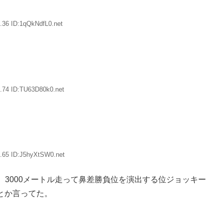
.36 ID:1qQkNdfL0.net
.74 ID:TU63D80k0.net
.65 ID:J5hyXtSW0.net
3000メートル走って鼻差勝負位を演出する位ジョッキー
とか言ってた。