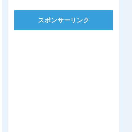
にするのは日本くらいに
なるんやろか 他
スポンサーリンク