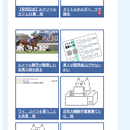
【安田記念】ルクソール
タイトルホルダー、ウマ
カフェ11着 他
娘化
ルメール騎手が騎乗した
東スポ競馬値上げやない
名馬５頭を語る
かい
ワイ、コイツを買うこと
庄司大輔騎手重賞勝てた
を決意 他
な 他