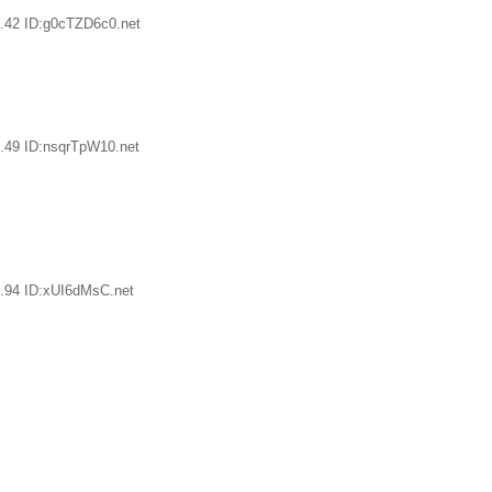
.42 ID:g0cTZD6c0.net
.49 ID:nsqrTpW10.net
.94 ID:xUI6dMsC.net