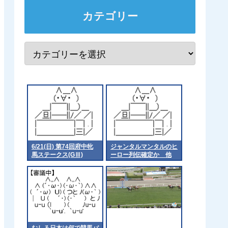
カテゴリー
6/21(日) 第74回府中牝
ジャンタルマンタルのヒ
馬ステークス(GⅢ)
ーロー列伝確定か 他
part1
むしろ日本は何で競馬バ