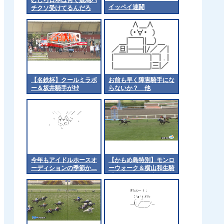
イッペイ連闘
チクソ受けてるんだろ
【名鉄杯】クールミラボ
お前も早く障害騎手にな
ー＆坂井騎手がｷﾀ
らないか？ 他
━━━━(ﾟ∀ﾟ)━━━━!!
今年もアイドルホースオ
【かもめ島特別】モンロ
ーディションの季節か…
ーウォーク＆横山和生騎
手がｷﾀ━━━━(ﾟ
∀ﾟ)━━━━!!