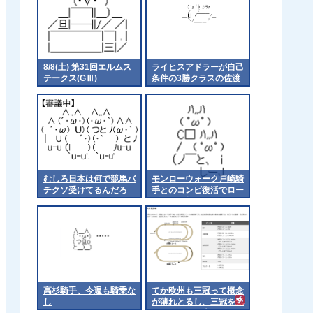
8/8(土) 第31回エルムス
ライヒスアドラーが自己
テークス(GⅢ)
条件の3勝クラスの佐渡
ステークスに出走
むしろ日本は何で競馬バ
モンローウォーク戸崎騎
チクソ受けてるんだろ
手とのコンビ復活でロー
ズSへ 他
高杉騎手、今週も騎乗な
てか欧州も三冠って概念
し
が薄れとるし、三冠を気