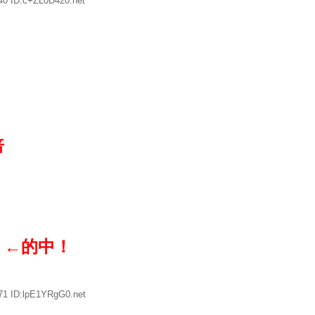
40 ID:c+ZL0D420.net
倍
倍 ←的中！
71 ID:lpE1YRgG0.net