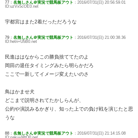
77：
名無しさん＠実況で競馬板アウト
：2016/07/31(日) 20:56:59.01
ID:uzVx5cOE0.net
宇都宮はまた2着だっただろうな
79：
名無しさん＠実況で競馬板アウト
：2016/07/31(日) 21:00:38.36
ID:hetn+U5B0.net
民進ははなからこの勝負捨ててたのよ
岡田の退任タイミングみたら明らかだろ
ここで一新してイメージ変えたいのさ
鳥はかませ犬
どこまで説明されてたかしらんが、
公約や演説みるかぎり、知った上での負け戦を演じたと思
うな
88：
名無しさん＠実況で競馬板アウト
：2016/07/31(日) 21:14:15.08
ID:oaku+MtO0.net