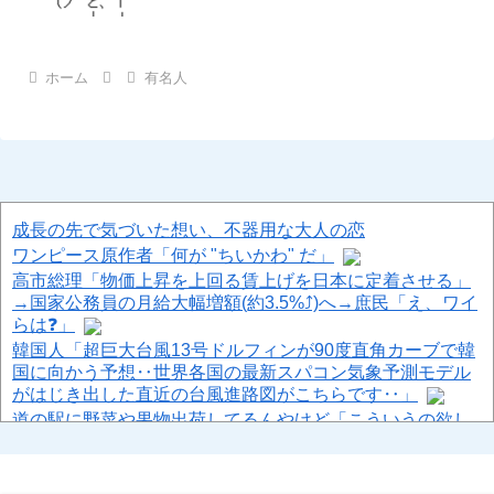
ホーム
有名人
成長の先で気づいた想い、不器用な大人の恋
ワンピース原作者「何が "ちいかわ" だ」
高市総理「物価上昇を上回る賃上げを日本に定着させる」
→国家公務員の月給大幅増額(約3.5%⤴)へ→庶民「え、ワイ
らは❓」
韓国人「超巨大台風13号ドルフィンが90度直角カーブで韓
国に向かう予想‥世界各国の最新スパコン気象予測モデル
がはじき出した直近の台風進路図がこちらです‥」
道の駅に野菜や果物出荷してるんやけど「こういうの欲し
い」とかある？
PTA会長「PTA参加拒否した親へ最終警告。こうなっても
いい？」