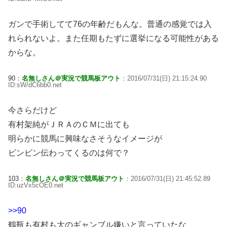
ガンで手術してて76の年齢だもんな。普通の感覚では入
れられないよ。また任期もたずに選挙になる可能性がある
からな。
90：
名無しさん＠実況で競馬板アウト
：2016/07/31(日) 21:15:24.90
ID:sW/dC6bb0.net
今さらだけど
有村架純がＪＲＡのＣＭに出ても
明らかに競馬に興味なさそうなイメージが
ビンビン伝わってくるのは何で？
103：
名無しさん＠実況で競馬板アウト
：2016/07/31(日) 21:45:52.89
ID:uzVx5cOE0.net
>>90
鶴瓶も有村も大のギャンブル嫌いと言っていたな