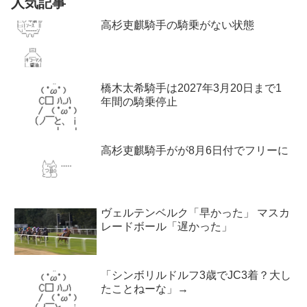
人気記事
高杉吏麒騎手の騎乗がない状態
橋木太希騎手は2027年3月20日まで1
年間の騎乗停止
高杉吏麒騎手がが8月6日付でフリーに
ヴェルテンベルク「早かった」 マスカ
レードボール「遅かった」
「シンボリルドルフ3歳でJC3着？大し
たことねーな」→