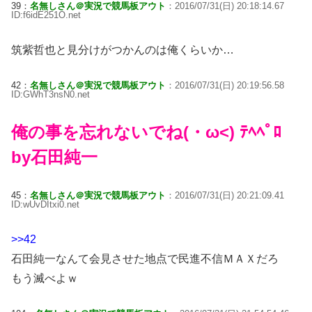
39：
名無しさん＠実況で競馬板アウト
：2016/07/31(日) 20:18:14.67
ID:f6idE251O.net
筑紫哲也と見分けがつかんのは俺くらいか…
42：
名無しさん＠実況で競馬板アウト
：2016/07/31(日) 20:19:56.58
ID:GWhT3nsN0.net
俺の事を忘れないでね(・ω<) ﾃﾍﾍﾟﾛ
by石田純一
45：
名無しさん＠実況で競馬板アウト
：2016/07/31(日) 20:21:09.41
ID:wUvDItxi0.net
>>42
石田純一なんて会見させた地点で民進不信ＭＡＸだろ
もう滅べよｗ