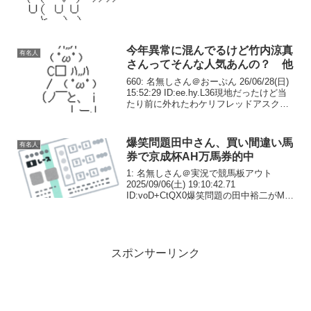
ID:fJ8ObUKt0>>1武も...
今年異常に混んでるけど竹内涼真
有名人
さんってそんな人気あんの？ 他
660: 名無しさん＠おーぷん 26/06/28(日)
15:52:29 ID:ee.hy.L36現地だったけど当
たり前に外れたわケリフレッドアスクは
無理やろあと今年異常に混んでるけど竹
内涼真ってそんな人気あんの？677: 名無
しさん＠おー...
爆笑問題田中さん、買い間違い馬
有名人
券で京成杯AH万馬券的中
1: 名無しさん＠実況で競馬板アウト
2025/09/06(土) 19:10:42.71
ID:voD+CtQX0爆笑問題の田中裕二がMC
を務めるテレビ東京系『ウイニング競
馬』が6日に放送された。放送後、田中が
払い戻し100万円を超える馬券...
スポンサーリンク