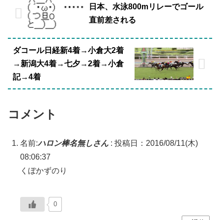
日本、水泳800mリレーでゴール
直前差される
ダコール日経新4着→小倉大2着
→新潟大4着→七夕→2着→小倉
記→4着
コメント
名前:
ハロン棒名無しさん
:
投稿日：2016/08/11(木)
08:06:37
くぼかずのり
0