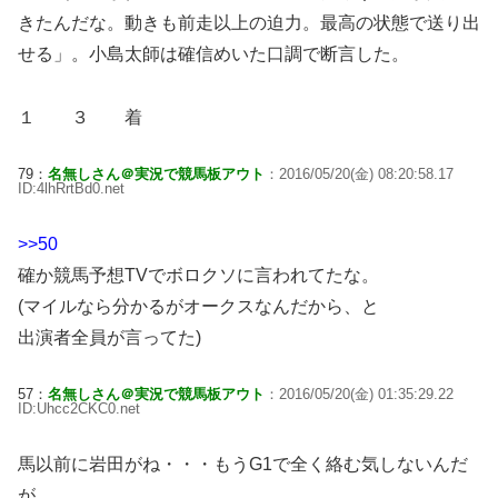
きたんだな。動きも前走以上の迫力。最高の状態で送り出
せる」。小島太師は確信めいた口調で断言した。
１ ３ 着
79：
名無しさん＠実況で競馬板アウト
：2016/05/20(金) 08:20:58.17
ID:4lhRrtBd0.net
>>50
確か競馬予想TVでボロクソに言われてたな。
(マイルなら分かるがオークスなんだから、と
出演者全員が言ってた)
57：
名無しさん＠実況で競馬板アウト
：2016/05/20(金) 01:35:29.22
ID:Uhcc2CKC0.net
馬以前に岩田がね・・・もうG1で全く絡む気しないんだ
が