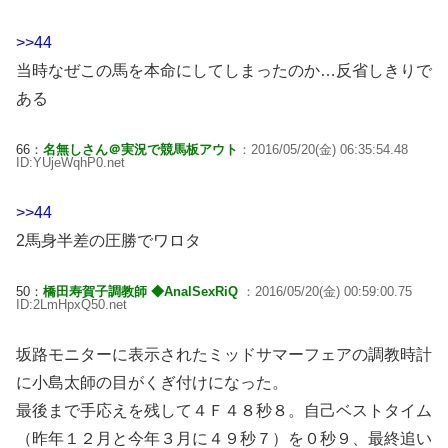
>>44
当時なぜこの馬を本命にしてしまったのか…反省しきりで
ある
66：
名無しさん＠実況で競馬板アウト
：2016/05/20(金) 06:35:54.48
ID:YUjeWqhP0.net
>>44
2馬身半差の圧勝でワロタ
50：
橋田寿賀子調教師 ◆AnalSexRiQ
：2016/05/20(金) 00:59:00.75
ID:2LmHpxQ50.net
坂路モニターに表示されたミッドサマーフェアの調教時計
に小島太師の目がくぎ付けになった。
最後まで手応えを残して４Ｆ４８秒８。自己ベストタイム
（昨年１２月と今年３月に４９秒７）を０秒９、最終追い