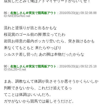
成長したとみて俺はアドマイヤリードからいくぜ！
86：
名無しさん＠実況で競馬板アウト
：2016/05/20(金) 09:32:08.88
ID:NXEB5xHs0.net
流れと逆張りが吉と出るかもな
桜花賞のゴール前の脚 際立ってたわ
岩田お得意の最内ポッカリ空いたら、突き抜けるかも
来なくてもともと 来たらやっぱり
シルステ差し切った あの脚は本物だったからな
90：
名無しさん＠実況で競馬板アウト
：2016/05/20(金) 09:52:25.18
ID:tSiL2l5+0.net
まあ、調教なんて体調が良さそうか悪そうかくらいしか
判断できないから、これだけ追えてるっ
てことは体調はいいんだろ。
ガサがないから競馬では厳しそうだけど。