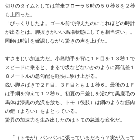
切りのタイムとしては前走フローラＳ時の５０秒８を２秒
も上回った。
「びっくりしたよ。ゴール前で抑えたのにこれほどの時計
が出るとは。脚抜きがいい馬場状態にしても相当速い」。
同師は時計を確認しながら驚きの声を上げた。
すさまじい加速力だ。小島助手を背に１Ｆ目を１３秒１で
スピードに乗ると、まるで坂などないかのように高低差１
８メートルの急勾配を軽快に駆け上がる。
鋭い脚さばきで２Ｆ目、３Ｆ目とも１１秒６。最後の１Ｆ
は手綱を抑えて１２秒５。初夏の日差しを浴びて黒鹿毛の
馬体は漆黒の光沢を放ち、トモ（後肢）は鋼のような筋肉
の鎧（よろい）をまとっている。
驚異の加速力を生み出したのはトモの急激な変化だ。
「（トモが）パンパンに張っているだろう？実が入って