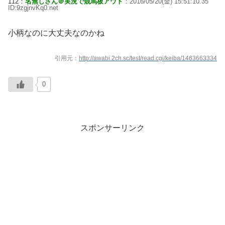
112：
名無しさん＠実況で競馬板アウト
：2016/05/20(金) 15:51:10.35
ID:9zgjnvKq0.net
小柄なのに大丈夫なのかね
引用元：
http://awabi.2ch.sc/test/read.cgi/keiba/1463663334
0
スポンサーリンク