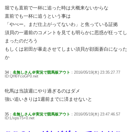
堀でも直前で一杯に追った時は大概来ないからな
直前でも一杯に追うという事は
「やべー。まだ仕上がってないわ」と焦っている証拠
須貝の一週前のコメントを見ても明らかに思惑が狂ってし
まったのだろう
もしくは岩田が暴走させてしまい須貝が顔面蒼白になった
か
34：
名無しさん＠実況で競馬板アウト
：2016/05/19(木) 23:35:27.77
ID:QH6YcoGP0.net
牝馬は当該週にやり過ぎるのはダメ
強い追いきりは1週前までに済ませないと
35：
名無しさん＠実況で競馬板アウト
：2016/05/19(木) 23:47:46.57
ID:L/xpsT5+0.net