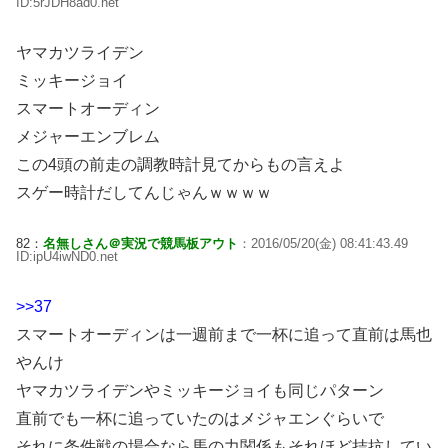
ID:5rJDH8ad0.net
ヤマカツライデン
ミッキージョイ
スマートオーディン
メジャーエンブレム
この4頭の前走の調教時計見てからもの言えよ
スゲー時計だしてんじゃんｗｗｗｗ
82：
名無しさん＠実況で競馬板アウト
：2016/05/20(金) 08:41:43.49
ID:ipU4iwND0.net
>>37
スマートオーディンは一週前まで一杯に追って直前は馬也
やんけ
ヤマカツライデンやミッキージョイも同じパターン
直前でも一杯に追っていたのはメジャエンぐらいで
それに条件戦の場合なら馬の力関係もそれほど拮抗してい