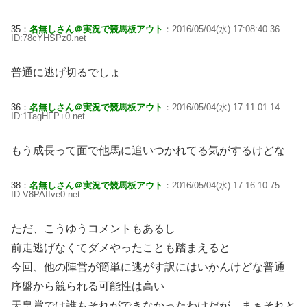
35：
名無しさん＠実況で競馬板アウト
：2016/05/04(水) 17:08:40.36
ID:78cYHSPz0.net
普通に逃げ切るでしょ
36：
名無しさん＠実況で競馬板アウト
：2016/05/04(水) 17:11:01.14
ID:1TagHFP+0.net
もう成長って面で他馬に追いつかれてる気がするけどな
38：
名無しさん＠実況で競馬板アウト
：2016/05/04(水) 17:16:10.75
ID:V8PAIIve0.net
ただ、こうゆうコメントもあるし
前走逃げなくてダメやったことも踏まえると
今回、他の陣営が簡単に逃がす訳にはいかんけどな普通
序盤から競られる可能性は高い
天皇賞では誰もそれができなかったわけだが、まぁそれと