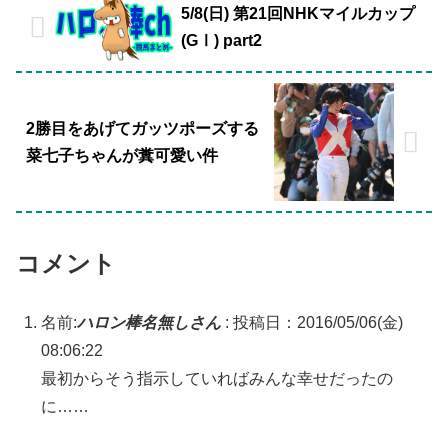
5/8(日) 第21回NHKマイルカップ
(GⅠ) part2
2勝目をあげてガッツポーズする
菜七子ちゃんが糞可愛い件
コメント
名前:
ハロン棒名無しさん
:
投稿日：2016/05/06(金)
08:06:22
最初からそう指示していればみんな幸せだったの
に……