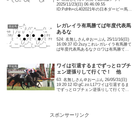
2025/11/23(日) 06:46:09.55
ID:PdHh+cL402021年の日本ダービー馬シ
ャフリヤール（牡7、父ディープインパク
ト）が来年も種牡馬として供用されるこ
とが22日、明らかになっ...
レガレイラ有馬勝てば年度代表馬
競走馬
あるな
524: 名無しさん＠おーぷん 25/11/16(日)
16:09:37 ID:2szyこれレガレイラ有馬勝て
ば年度代表馬あるなクロワは有馬勝てば
当確タバルも有馬勝てば最有力につまり
有馬勝った馬が年度代表馬です528: 名無
しさん＠おーぷん...
ワイは引退するまでずっとロブチ
競走馬
ェン逆張りして行くで！ 他
63: 名無しさん＠おーぷん 26/05/31(日)
19:20:12 ID:gC.zo.L17ワイは引退するま
でずっとロブチェン逆張りして行くで！
69: 名無しさん＠おーぷん 26/05/31(日)
19:21:01 ID:Lf.nm.L...
スポンサーリンク