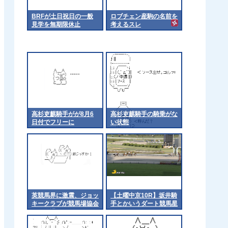
BRFが土日祝日の一般
ロブチェン産駒の名前を
見学を無期限休止
考えるスレ
高杉吏麒騎手がが8月6
高杉吏麒騎手の騎乗がな
日付でフリーに
い状態
英競馬界に激震、ジョッ
【土曜中京10R】坂井騎
キークラブが競馬場協会
手とかいうダート競馬星
から脱退
人