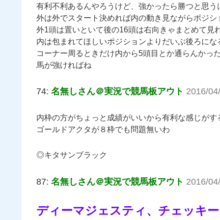
有利不利あるんやろうけど、強かったら勝つと思う
外は外でスタート決めれば内の動き見ながらポジシ
外1頭は置いといて後の16頭は右向きゃまとめて見
内は包まれてほしいポジションよりだいぶ後ろにな
コーナー周るときだけ内から5頭目とか通らんかっ
馬が強ければね
74:
名無しさん＠実況で競馬板アウト
2016/04
内枠の方がちょっと成績がいいから有利な感じがす
ゴールドアクタが８枠でも問題無いわ
◎キタサンブラック
87:
名無しさん＠実況で競馬板アウト
2016/04
ディーマジェスティ、チェッキー