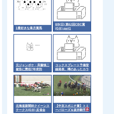
8/9(日) 第62回CBC賞
1番好きな皐月賞馬
(GⅢ) part1
元ジャンポケ・斉藤慎二
コックスプレート予備登
被告に懲役7年求刑
録発表、噂のあったカラ
ンダガンは登録無しで再
来日の可能性高まる
北海道新聞杯クイーンス
【中京スポニチ賞】トミ
テークス(GⅢ) 反省会
ーバローズ＆坂井騎手が