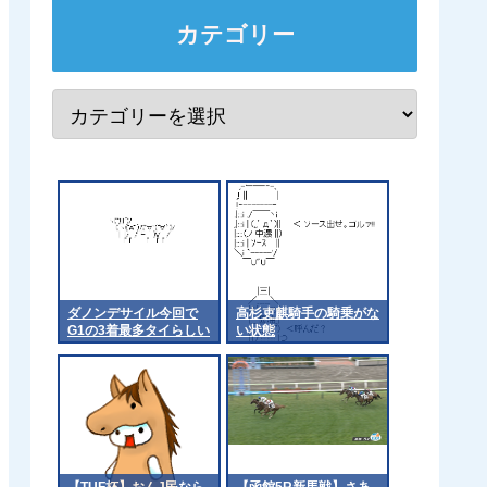
カテゴリー
ダノンデサイル今回で
高杉吏麒騎手の騎乗がな
G1の3着最多タイらしい
い状態
で
【TUF杯】おんJ民なら
【函館5R新馬戦】さあ