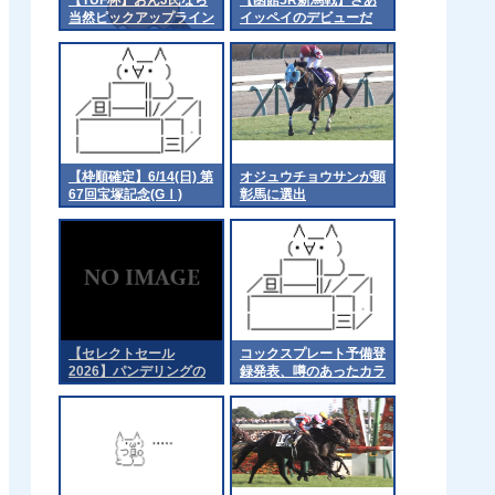
当然ピックアップライン
イッペイのデビューだ
買ってるよな？
【枠順確定】6/14(日) 第
オジュウチョウサンが顕
67回宝塚記念(GⅠ)
彰馬に選出
part3
【セレクトセール
コックスプレート予備登
2026】パンデリングの
録発表、噂のあったカラ
2025（父エフフォーリ
ンダガンは登録無しで再
ア）２億円で落札 他
来日の可能性高まる