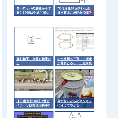
ヨーロッパの感覚からす
7/5(日) 第61回テレビ西
ると2400は中途半端な
日本賞北九州記念(GⅢ)
のかな
part3
高杉騎手、今週も騎乗な
てか欧州も三冠って概念
し
が薄れとるし、三冠を気
にするのは日本くらいに
なるんやろか 他
【日曜中京10R】7番カ
暑すぎぃからのキンキン
イラーサ鮫島良太騎手2
に冷えてやがる！
着