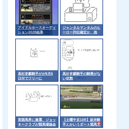
アイドルホースオーディ
ジャンタルマンタルのヒ
ション2026結果
ーロー列伝確定か 他
高杉吏麒騎手がが8月6
高杉吏麒騎手の騎乗がな
日付でフリーに
い状態
英競馬界に激震、ジョッ
【土曜中京10R】坂井騎
キークラブが競馬場協会
手とかいうダート競馬星