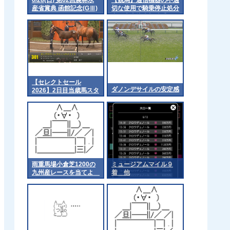
産省賞典 函館記念(GⅢ)
切な使用で騎乗停止処分
part1
中 大山龍太郎騎手が１
日付で引退「この世界か
ら離れる決意をしまし
た」 [Anonymous★]
【セレクトセール
ダノンデサイルの安定感
2026】2日目当歳馬スタ
ート
雨重馬場小倉芝1200の
ミュージアムマイル９
九州産レースを当てよ
着 他
他