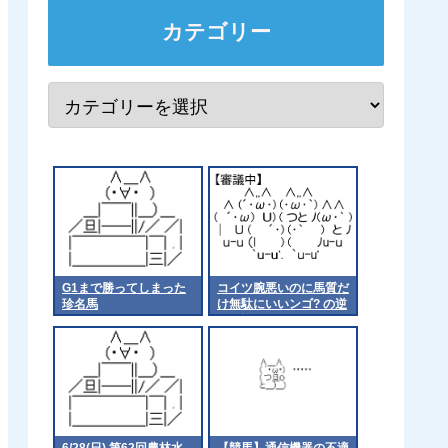
カテゴリー
G1まで勝ってしまった
コイツ腕悪いのに馬質だ
珍名馬
け無駄にいいンゴ? の逆
って誰や
6/28(日) 第62回農林水
【競馬】通信機器の不適