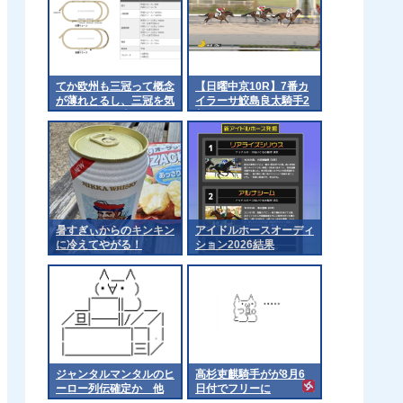
てか欧州も三冠って概念
【日曜中京10R】7番カ
が薄れとるし、三冠を気
イラーサ鮫島良太騎手2
にするのは日本くらいに
着
なるんやろか 他
暑すぎぃからのキンキン
アイドルホースオーディ
に冷えてやがる！
ション2026結果
ジャンタルマンタルのヒ
高杉吏麒騎手がが8月6
ーロー列伝確定か 他
日付でフリーに