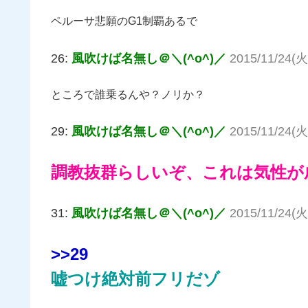
ペルーサ悲願のG1制覇あるで
26:
風吹けば名無し＠＼(^o^)／
2015/11/24(火
ところで誰乗るんや？ノリか？
29:
風吹けば名無し＠＼(^o^)／
2015/11/24(火)
調教抜群らしいぞ、これは気性が
31:
風吹けば名無し＠＼(^o^)／
2015/11/24(火)
>>29
嘘つけ絶対前フリだゾ