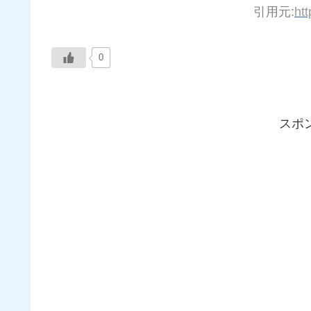
引用元:
htt
0
スポ