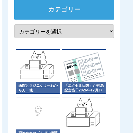
カテゴリー
函館とラジニケよーわか
「エクセル田無」が有馬
らん 他
記念当日2026年12月27
日をもって営業終了
家族やカップルで川崎競