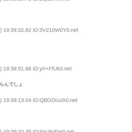
) 19:39:32.82 ID:3V210W0Y0.net
 19:38:51.86 ID:y/r+FfUk0.net
いらんでしょ
) 19:39:13.04 ID:QBDZKu/A0.net
 19:39:32.39 ID:PxUN/Fjg0.net