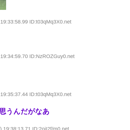
19:33:58.99 ID:t03qMq3X0.net
 19:34:59.70 ID:NzROZGuy0.net
19:35:37.44 ID:t03qMq3X0.net
思うんだがなあ
 19:38:13.71 ID:2ojI2f/m0.net