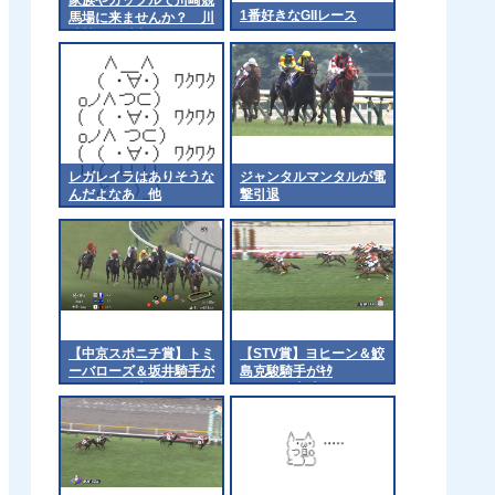
1番好きなGIIレース
馬場に来ませんか？ 川
崎競馬が魅力をアピール
レガレイラはありそうな
ジャンタルマンタルが電
んだよなあ 他
撃引退
【中京スポニチ賞】トミ
【STV賞】ヨヒーン＆鮫
ーバローズ＆坂井騎手が
島克駿騎手がｷﾀ
ｷﾀ━━━━(ﾟ
━━━━(ﾟ∀ﾟ)━━━━!!
∀ﾟ)━━━━!!