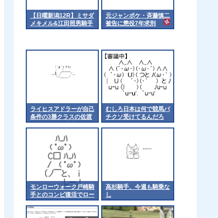
【日曜新潟12R】ミサダ
元ジャンポケ・斉藤慎二
メキメル&江田照男騎手
被告に懲役7年求刑
がｷﾀ━━━━(ﾟ
∀ﾟ)━━━━!!
ライヒスアドラーが自己
むしろ日本は何で競馬バ
条件の3勝クラスの佐渡
チクソ受けてるんだろ
ステークスに出走
モンローウォーク戸崎騎
高杉騎手、今週も騎乗な
手とのコンビ復活でロー
し
ズSへ 他