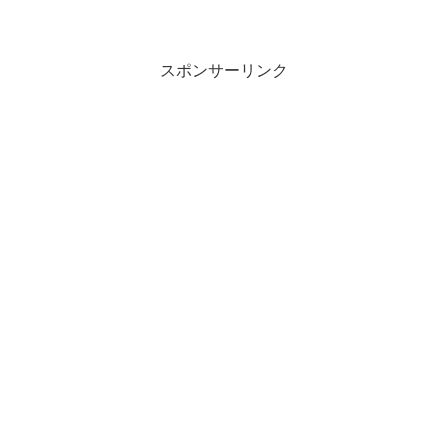
で競馬板アウト 2026/01/21(水)
08:26:11....
スポンサーリンク