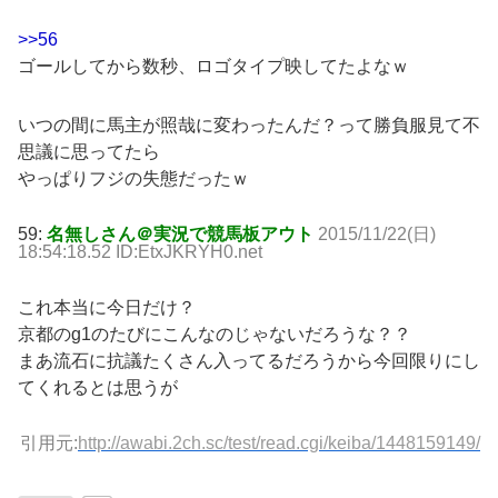
>>56
ゴールしてから数秒、ロゴタイプ映してたよなｗ
いつの間に馬主が照哉に変わったんだ？って勝負服見て不
思議に思ってたら
やっぱりフジの失態だったｗ
59:
名無しさん＠実況で競馬板アウト
2015/11/22(日)
18:54:18.52 ID:EtxJKRYH0.net
これ本当に今日だけ？
京都のg1のたびにこんなのじゃないだろうな？？
まあ流石に抗議たくさん入ってるだろうから今回限りにし
てくれるとは思うが
引用元:
http://awabi.2ch.sc/test/read.cgi/keiba/1448159149/