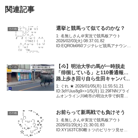
関連記事
選挙と競馬って似てるのかな？
その他
1: 名無しさん＠実況で競馬板アウト
2026/02/03(火) 08:37:01.82
ID:EQROb6f60フジテレビ競馬アナウンサ
ー竹俣紅アナと上垣アナが8日選挙特番や
る共通点あるのかな3: 名無しさん＠実況
で競馬板アウト 2026...
【🐴】明治大学の馬が一時脱走
その他
「徘徊している」と110番通報…
路上歩き回り自ら生田キャンパス
に戻る 馬術部が飼育 川崎市
1: ぐれ ★ 2026/01/05(月) 11:55:51.21
[ぐれ★]
ID:3dYUus8g9>>1/5(月) 11:29FNNプライ
ムオンライン川崎市の明治大学で飼育さ
れている馬が一時脱走する騒ぎがありま
した。路上を走る馬の後ろをパトカー
が...
お前らって新馬戦でも負けそう
その他
1: 名無しさん＠実況で競馬板アウト
2026/01/20(火) 21:30:01.83
ID:XY163TCB0断トツのビリケツ見せ場
なし、いいとこなし48: 名無しさん＠実況