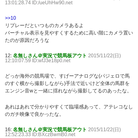
13:01:28.74 ID:/ueUhHw90.net
>>10
リプレーだといつものカメラあるよ
バーチャル表示を見やすくするために高い階にカメラ置い
たのが原因だろうな
12:
名無しさん＠実況で競馬板アウト
2015/11/22(日)
12:10:07.59 ID:wfJ3e18p0.net
どっか海外の競馬場で、すげーアナログな(パジェロで馬
のすぐ横から撮影しながら)手法で近いけど全体の馬群を
エンジン音wと一緒に揺れながら撮影してるのあったな。
あれはあれで分かりやすくて臨場感あって、アテレコなし
のガチ映像で良かったな。
16:
名無しさん＠実況で競馬板アウト
2015/11/22(日)
12:52:23.33 ID:BXczBwmB0.net