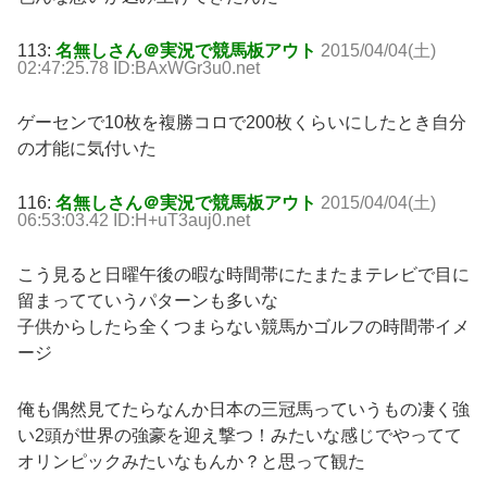
113:
名無しさん＠実況で競馬板アウト
2015/04/04(土)
02:47:25.78 ID:BAxWGr3u0.net
ゲーセンで10枚を複勝コロで200枚くらいにしたとき自分
の才能に気付いた
116:
名無しさん＠実況で競馬板アウト
2015/04/04(土)
06:53:03.42 ID:H+uT3auj0.net
こう見ると日曜午後の暇な時間帯にたまたまテレビで目に
留まってていうパターンも多いな
子供からしたら全くつまらない競馬かゴルフの時間帯イメ
ージ
俺も偶然見てたらなんか日本の三冠馬っていうもの凄く強
い2頭が世界の強豪を迎え撃つ！みたいな感じでやってて
オリンピックみたいなもんか？と思って観た