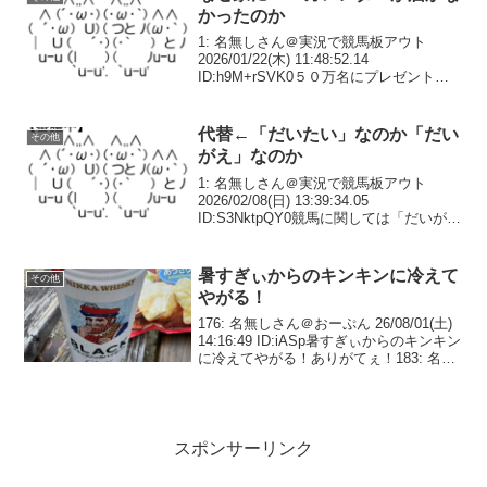
かったのか
1: 名無しさん＠実況で競馬板アウト
2026/01/22(木) 11:48:52.14
ID:h9M+rSVK0５０万名にプレゼントな
のだが？2: 名無しさん＠実況で競馬板ア
ウト 2026/01/22(木) 11:50:11.31 ID:...
代替←「だいたい」なのか「だい
その他
がえ」なのか
1: 名無しさん＠実況で競馬板アウト
2026/02/08(日) 13:39:34.05
ID:S3NktpQY0競馬に関しては「だいが
え」って言ってなかった？2: 名無しさん
＠実況で競馬板アウト 2026/02/08(日)
13:40:3...
暑すぎぃからのキンキンに冷えて
その他
やがる！
176: 名無しさん＠おーぷん 26/08/01(土)
14:16:49 ID:iASp暑すぎぃからのキンキン
に冷えてやがる！ありがてぇ！183: 名無
しさん＠おーぷん 26/08/01(土) 14:19:55
ID:wmfO>>176初め...
スポンサーリンク