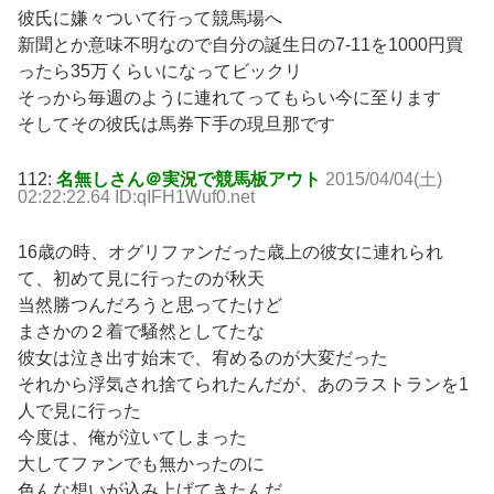
彼氏に嫌々ついて行って競馬場へ
新聞とか意味不明なので自分の誕生日の7-11を1000円買
ったら35万くらいになってビックリ
そっから毎週のように連れてってもらい今に至ります
そしてその彼氏は馬券下手の現旦那です
112:
名無しさん＠実況で競馬板アウト
2015/04/04(土)
02:22:22.64 ID:qIFH1Wuf0.net
16歳の時、オグリファンだった歳上の彼女に連れられ
て、初めて見に行ったのが秋天
当然勝つんだろうと思ってたけど
まさかの２着で騒然としてたな
彼女は泣き出す始末で、宥めるのが大変だった
それから浮気され捨てられたんだが、あのラストランを1
人で見に行った
今度は、俺が泣いてしまった
大してファンでも無かったのに
色んな想いが込み上げてきたんだ