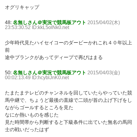
オグリキャップ
48:
名無しさん＠実況で競馬板アウト
2015/04/02(木)
23:53:30.52 ID:kkL5oINk0.net
少年時代見たハイセイコーのダービーかれこれ４０年以上
前
途中ブランクがあってディープで再びはまる
50:
名無しさん＠実況で競馬板アウト
2015/04/03(金)
00:02:13.49 ID:hcyblJnK0.net
たまたまテレビのチャンネルを回していたらやっていた競
馬中継で、ちょうど最後の直線で二頭が首の上げ下げをし
ながらゴールするところを見た
なにか熱いものを感じた
見た時間帯から判断すると下級条件に出ていた無名の馬同
士の戦いだったはず