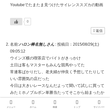
Youtubeでたまたま見つけたサイレンススズカの動画
0
返信
名前:
ハロン棒名無しさん
:
投稿日：2015/08/29(土)
09:05:12
ウインズ横の喫茶店でバイトがきっかけ
土日は客もマスターもみんな競馬やってた
常連客ばかりだし、老夫婦が仲良く予想してたりして
いい雰囲気の店だった
今日は大きいレースなんだよって聞いて試しに買って
みたミホノブルボン単勝当たってそこから始まったか
な
ま、その後JRAにいくら貢ぐ事になるかは当時は知る
メニュー
ホーム
検索
トップ
サイドバー