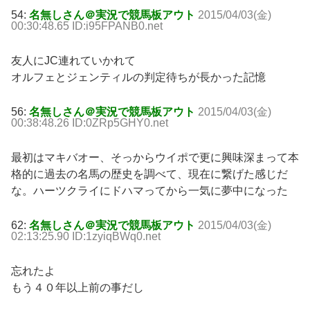
54:
名無しさん＠実況で競馬板アウト
2015/04/03(金)
00:30:48.65 ID:i95FPANB0.net
友人にJC連れていかれて
オルフェとジェンティルの判定待ちが長かった記憶
56:
名無しさん＠実況で競馬板アウト
2015/04/03(金)
00:38:48.26 ID:0ZRp5GHY0.net
最初はマキバオー、そっからウイポで更に興味深まって本
格的に過去の名馬の歴史を調べて、現在に繋げた感じだ
な。ハーツクライにドハマってから一気に夢中になった
62:
名無しさん＠実況で競馬板アウト
2015/04/03(金)
02:13:25.90 ID:1zyiqBWq0.net
忘れたよ
もう４０年以上前の事だし