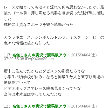
レースが始まっても淡々と流れて何も思わなかったが、最
後のゴール前、押し寄せる馬群を凌ぎ切った逃げ馬に感動
した
純粋に上質なスポーツを観た感動だった
カツラギエース、シンボリルドルフ、ミスターシービーの
色々な情報は後から知った
117:
名無しさん＠実況で競馬板アウト
2015/04/04(土)
07:29:55.08 ID:qX40v//Z0.net
府中に住んでたからとダビスタの影響だろうな
小学生の頃学校が休みになると同級生数人と東京競馬場の
博物館にいって
ビデオボックスでレース映像見まくってたな
当時は水木金はやってたんだよな
123:
名無しさん＠実況で競馬板アウト
2015/04/04(土)