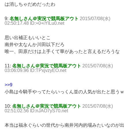
は消しちゃだめだったわ
9:
名無しさん＠実況で競馬板アウト
2015/07/08(水)
02:50:17.48 ID:+0+iYlLu0.net
思い出補正もいいとこ
南井や太なんか川田以下だろ
唯一、田原だけは上手くて華があったと言えるだろうな
11:
名無しさん＠実況で競馬板アウト
2015/07/08(水)
03:06:09.96 ID:TPxjvzyEO.net
>>9
小島は今騎手やってたらいっくん並の人気が出たと思うｗ
10:
名無しさん＠実況で競馬板アウト
2015/07/08(水)
02:51:02.56 ID:nJAO7yS70.net
本当は福永ぐらいの世代から南井河内的場みたいなのが出