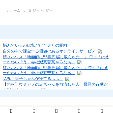
ホーム
騎手・元騎手
悩んでいるのは私だけ？夫との距離
自分の中で課金する価値のあるオンラインサービス
積水ハウス「地面師に55億円騙し取られた…」 ワイ「はえ
ーかわいそう…会社滅茶苦茶やろなぁ」
積水ハウス「地面師に55億円騙し取られた…」ワイ「はえ
ーかわいそう…会社滅茶苦茶やろなぁ」
花丸「善子ちゃんが寝てる……」
【悲報】ウミガメの赤ちゃんを放流した人、最悪の行動だ
と叩かれるｗｗｗｗ
【画像】 日本共産党の街宣車、ほんと碌でもないな
Powered by livedoor 相互RSS
© 2013-2026 ハロン棒ch.