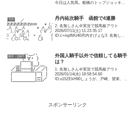
今日は人気馬。船橋のトップジョッキー
本田正重優勝チャンス到来だね！969: 名
無しさん 2025/08/24(日) 09:36:3...
丹内祐次騎手 函館で4連勝
丹内
2: 名無しさん＠実況で競馬板アウト
2026/07/11(土) 11:23:35.17
ID:c+mpfMU40丹内すげぇな3: 名無しさ
ん＠実況で競馬板アウト 2026/07/11(土)
11:23:56.22 ID:y2v2jO0U0...
外国人騎手以外で信頼してる騎手
騎手・元騎手
は？
1: 名無しさん＠実況で競馬板アウト
2026/01/14(水) 18:58:54.60
ID:u15ZEkH90しょうが、戸崎、望来、た
けしより松山だわ5: 名無しさん＠実況で
競馬板アウト 2026/01/14(水)
19:01:51.3...
スポンサーリンク