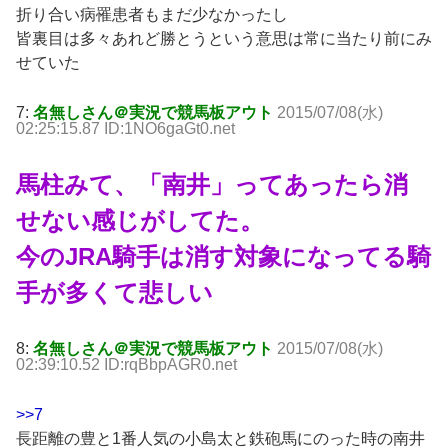
折り合い病罹患者もまだ少なかったし
皆裏目は多々あれど勝とうという意思は常に当たり前にみ
せていた
7:
名無しさん＠実況で競馬板アウト
2015/07/08(水)
02:25:15.87 ID:1NO6gaGt0.net
馬柱みて、「南井」ってあったら消
せない感じがしてた。
今のJRA騎手は消す対象になってる騎
手が多くて悲しい
8:
名無しさん＠実況で競馬板アウト
2015/07/08(水)
02:39:10.52 ID:rqBbpAGR0.net
>>7
長距離の豊と1番人気の小島太と鉄砲馬にのった時の南井