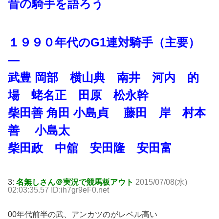
昔の騎手を語ろう
１９９０年代のG1連対騎手（主要）
—
武豊 岡部 横山典 南井 河内 的
場 蛯名正 田原 松永幹
柴田善 角田 小島貞 藤田 岸 村本
善 小島太
柴田政 中舘 安田隆 安田富
3:
名無しさん＠実況で競馬板アウト
2015/07/08(水)
02:03:35.57 ID:ih7gr9eF0.net
00年代前半の武、アンカツのがレベル高い