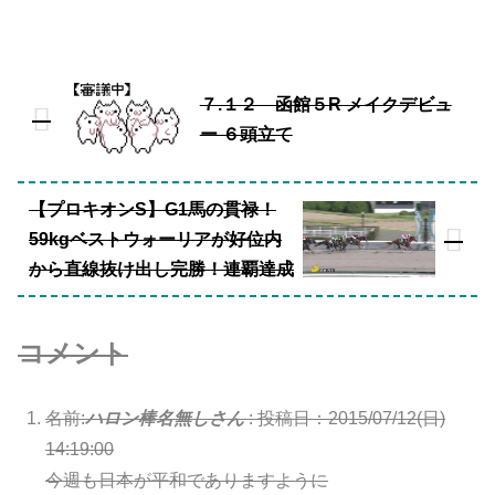
７.１２ 函館５R メイクデビュ
ー ６頭立て
【プロキオンS】G1馬の貫禄！
59kgベストウォーリアが好位内
から直線抜け出し完勝！連覇達成
コメント
名前:
ハロン棒名無しさん
:
投稿日：2015/07/12(日)
14:19:00
今週も日本が平和でありますように