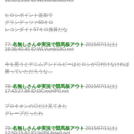
16:30:23.82 ID:WLVumbS8O.net
ヒロシポイント追加で
グランデッツァ60キロ
レコンダイト57キロ換算だな
77:
名無しさん＠実況で競馬板アウト
2015/07/11(土)
16:36:40.45 ID:WLVumbS8O.net
今を思うとデニムアンドルビーはヒロシが◎付けなければ
勝っていただろうな…
78:
名無しさん＠実況で競馬板アウト
2015/07/11(土)
17:43:27.88 ID:I3CrosHP0.net
プロキオンの◎だけ見てきた
グレープだったわ
79:
名無しさん＠実況で競馬板アウト
2015/07/11(土)
17:50:15.82 ID:3n99L6qw0.net