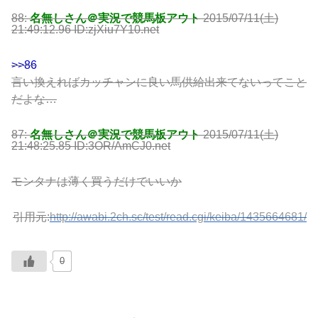
88:
名無しさん＠実況で競馬板アウト
2015/07/11(土)
21:49:12.96 ID:zjXiu7Y10.net
>>86
言い換えればカッチャンに良い馬供給出来てないってこと
だよな…
87:
名無しさん＠実況で競馬板アウト
2015/07/11(土)
21:48:25.85 ID:3OR/AmCJ0.net
モンタナは薄く買うだけでいいか
引用元:
http://awabi.2ch.sc/test/read.cgi/keiba/1435664681/
0