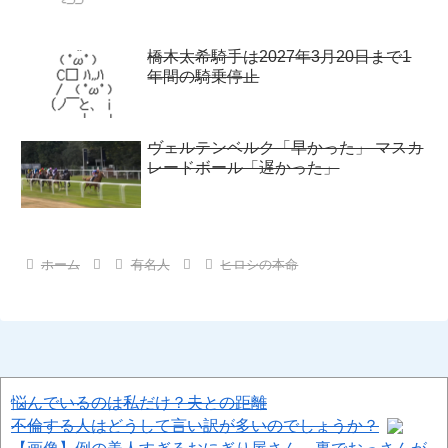
橋木太希騎手は2027年3月20日まで1
年間の騎乗停止
ヴェルテンベルク「早かった」 マスカ
レードボール「遅かった」
ホーム
有名人
ヒロシの本命
悩んでいるのは私だけ？夫との距離
不倫する人はどうして言い訳が多いのでしょうか？