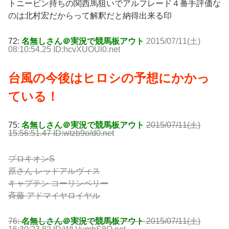
トニービン持ちの関西馬狙いでアルフレード４番手評価な
のは北村宏だからって解釈だと納得出来る印
72:
名無しさん＠実況で競馬板アウト
2015/07/11(土)
08:10:54.25 ID:hcvXUOUl0.net
台風の今後はヒロシの予想にかかっ
ている！
75:
名無しさん＠実況で競馬板アウト
2015/07/11(土)
15:56:51.47 ID:wtzb9o/d0.net
プロキオンS
原さん レッドアルヴィス
キャプテン コーリンベリー
斉藤 アドマイヤロイヤル
76:
名無しさん＠実況で競馬板アウト
2015/07/11(土)