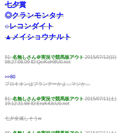
七夕賞
◎クランモンタナ
○レコンダイト
▲メイショウナルト
91:
名無しさん＠実況で競馬板アウト
2015/07/12(日)
08:27:06.09 ID:Qe/KoH8U0.net
>>80
プロキオンはブランデーかよ…マジか…
81:
名無しさん＠実況で競馬板アウト
2015/07/11(土)
19:12:31.68 ID:EruK43cU0.net
七夕全滅しそうw