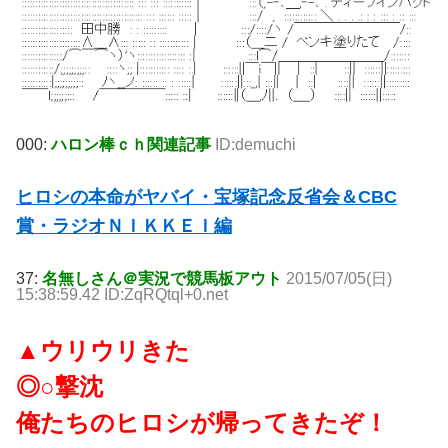
000:
ハロン棒ｃｈ関連記事
ID:demuchi
ヒロシの本命がヤバイ・宝塚記念反省会＆CBC
賞・ラジオＮＩＫＫＥＩ編
37:
名無しさん＠実況で競馬板アウト
2015/07/05(日)
15:38:59.42 ID:ZqRQtql+0.net
▲ウリウリきた
◎○撃沈
俺たちのヒロシが帰ってきたぞ！