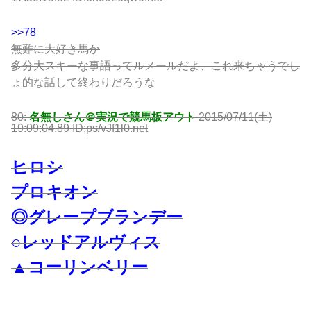
>>78
無難に大好き馬か
多分大スキーな事語ってルメールだよ、これ来ちゃうでし
ょ的な話して終わりだろうな
80:
名無しさん＠実況で競馬板アウト
2015/07/11(土)
19:09:04.89 ID:ps/vJf1l0.net
ヒロシ
プロキオン
◎グレープブランデー
○レッドアルヴィス
▲コーリンベリー