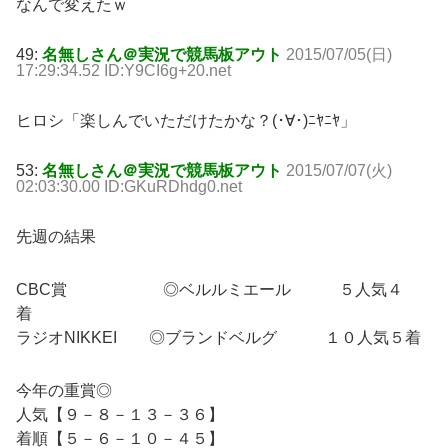
なんで変えたｗ
49:
名無しさん＠実況で競馬板アウト
2015/07/05(日)
17:29:34.52 ID:Y9CI6g+20.net
ヒロシ「楽しんでいただけたかな？(･∀･)ﾆﾔﾆﾔ」
53:
名無しさん＠実況で競馬板アウト
2015/07/07(火)
02:03:30.00 ID:GKuRDhdg0.net
先週の結果
CBC賞 ◎ベルルミエール ５人気４
着
ラジオNIKKEI ◎ブランドベルグ １０人気５着
今年の重賞◎
人気【９－８－１３－３６】
着順【５－６－１０－４５】