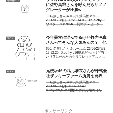
その他2026
に佐野昌哉さんを呼んだらサノノ
グレーターが圧勝w
1: 名無しさん＠実況で競馬板アウト
2026/06/28(日) 17:23:14.06 ID:tJeIahyI0
ワロタラジオNIKKEI賞のプレゼンターは
「Aぇ! group」の #佐野晶哉 さん✨
pic.twitter.com/evg...
今年異常に混んでるけど竹内涼真
有名人
さんってそんな人気あんの？ 他
660: 名無しさん＠おーぷん 26/06/28(日)
15:52:29 ID:ee.hy.L36現地だったけど当
たり前に外れたわケリフレッドアスクは
無理やろあと今年異常に混んでるけど竹
内涼真ってそんな人気あんの？677: 名無
しさん＠おー...
元櫻坂46の武元唯衣さんが株式会
有名人
社ザッキーファーム所属を発表
1: 名無しさん＠実況で競馬板アウト
2026/07/06(月) 11:37:17.40
ID:2gIVYQTW0櫻坂46の武元唯衣（たけ
もと ゆい）さん24歳の祖父は、JRA（日
本中央競馬会）の元調教師です。祖父の
つながりから福永祐一調教...
スポンサーリンク