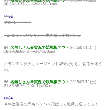
85:
名無しさん＠実況で競馬板アウト
2015/07/11(土)
20:33:13.77 ID:UV9ds5fU0.net
>>81
やめれーｗｗｗ
○▲にはヒモでいいから生き残って欲しいｗ
84:
名無しさん＠実況で競馬板アウト
2015/07/11(土)
19:29:06.99 ID:n+ZL/iqD0.net
クランモンタナはエージェント騎乗だから、切るか迷う
わ。
86:
名無しさん＠実況で競馬板アウト
2015/07/11(土)
21:36:56.76 ID:XeITjsv90.net
>>84
今年は勝春の馬もバンバン飛ばして地獄に送ってるよ