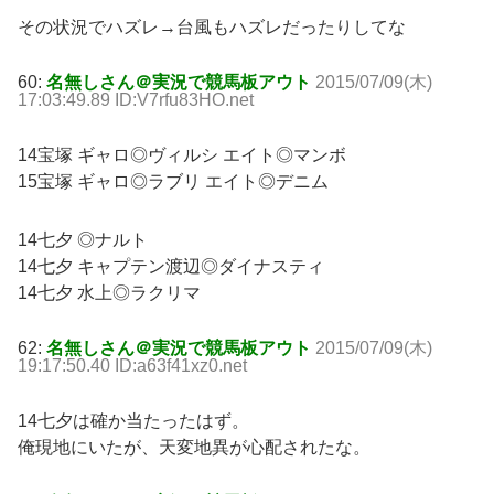
その状況でハズレ→台風もハズレだったりしてな
60:
名無しさん＠実況で競馬板アウト
2015/07/09(木)
17:03:49.89 ID:V7rfu83HO.net
14宝塚 ギャロ◎ヴィルシ エイト◎マンボ
15宝塚 ギャロ◎ラブリ エイト◎デニム
14七夕 ◎ナルト
14七夕 キャプテン渡辺◎ダイナスティ
14七夕 水上◎ラクリマ
62:
名無しさん＠実況で競馬板アウト
2015/07/09(木)
19:17:50.40 ID:a63f41xz0.net
14七夕は確か当たったはず。
俺現地にいたが、天変地異が心配されたな。