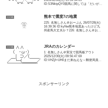
ID:S3NktpQY0競馬に関しては「だいが
え」って言ってなかった？2: 名無しさん
＠実況で競馬板アウト 2026/02/08(日)
13:40:3...
熊本で震度7の地震
その他
225: 名無しさん＠おーぷん 26/07/28(火)
16:39:36 ID:kyNw熊本地震あったけど九
州産馬大丈夫か？226: 名無しさん＠おー
ぷん 26/07/28(火) 16:45:44 ID:MDqgマジ
でやばい地震来たな本田牧...
JRAのカレンダー
その他
1: 名無しさん＠実況で競馬板アウト
2025/12/30(火) 09:56:47.69
ID:VHZjf+UH0まだ来ねえな～郵便局員乙
案件？2: 名無しさん＠実況で競馬板アウ
ト 2025/12/30(火) 10:00:00.54 ID:...
スポンサーリンク