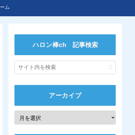
ーム
ハロン棒ch 記事検索
アーカイブ