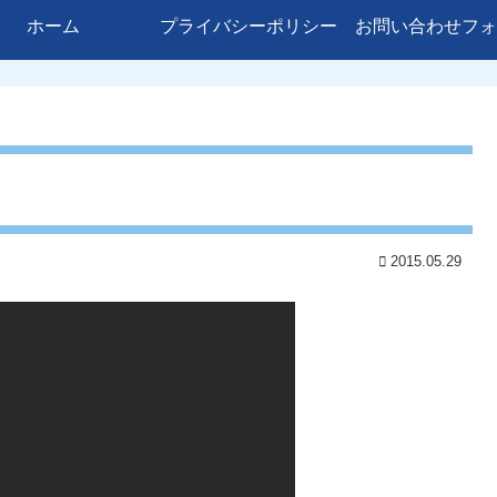
ホーム
プライバシーポリシー
お問い合わせフォ
2015.05.29