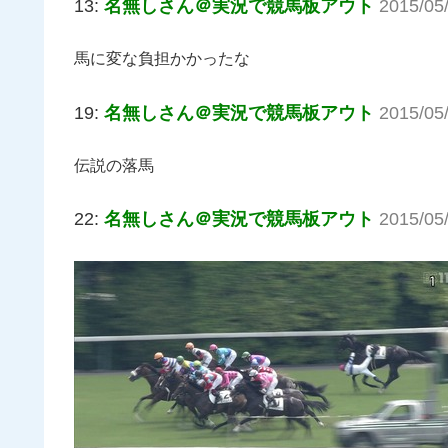
13:
名無しさん＠実況で競馬板アウト
2015/05
馬に変な負担かかったな
19:
名無しさん＠実況で競馬板アウト
2015/05
伝説の落馬
22:
名無しさん＠実況で競馬板アウト
2015/05