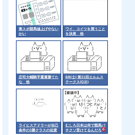
東スポ競馬値上げやない
ワイ、コイツを買うこと
かい
を決意 他
庄司大輔騎手重賞勝てた
8/8(土) 第31回エルムス
な 他
テークス(GⅢ)
ライヒスアドラーが自己
むしろ日本は何で競馬バ
条件の3勝クラスの佐渡
チクソ受けてるんだろ