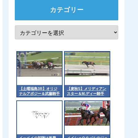
カテゴリー
【土曜福島3R】オリジ
【麦秋S】メリディアン
ナルアポジー＆武藤騎手
スター＆M.ディー騎手
がｷﾀ━━☆ﾟ･*:｡.:(ﾟ
がｷﾀ━━━━(ﾟ
∀ﾟ)ﾟ･*:..:☆━━━!!
∀ﾟ)━━━━!!
イッペイの初陣は単勝
メイショウタバルのジョ