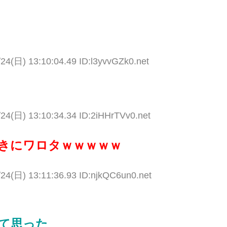
/24(日) 13:10:04.49 ID:l3yvvGZk0.net
/24(日) 13:10:34.34 ID:2iHHrTVv0.net
きにワロタｗｗｗｗｗ
/24(日) 13:11:36.93 ID:njkQC6un0.net
て思った