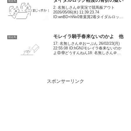
タイダルロック軽度の骨折の疑い
競走馬
2: 名無しさん＠実況で競馬板アウト
2026/05/06(水) 11:39:23.74
ID:wnBD+hNx0青葉賞2着タイダルロック
は左前脚に軽度の骨折の疑い3: 名無しさ
ん＠実況で競馬板アウト 2026/05/06(水)
11:39...
モレイラ騎手春来ないのかよ 他
競走馬
17: 名無しさん＠おーぷん 26/02/23(月)
22:55:08 ID:hGNJモレイラ春来ないのか
よ😡🤓どうすんねん18: 名無しさん＠お
ーぷん 26/02/23(月) 23:00:21 ID:8uyIアラ
ンカールモレイラで儲けよう...
スポンサーリンク