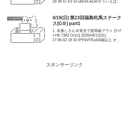
18:38:47.63 ID:ub6VEwL60そういえばエ
キサイトバイオは？ここに出てくるもの
とばかり思ってた164: 名無しさん...
4/19(日) 第23回福島牝馬ステーク
その他2026
ス(GⅢ) part1
1: 名無しさん＠実況で競馬板アウト (ﾜｯﾁ
ｮｲW 7382-Or1U) 2026/04/12(日)
17:06:02.18 ID:IPPbVFEw04歳以上 オー
プン （国際）牝（指定） 別定 コース：
1,800メートル（芝・右）第1回...
スポンサーリンク