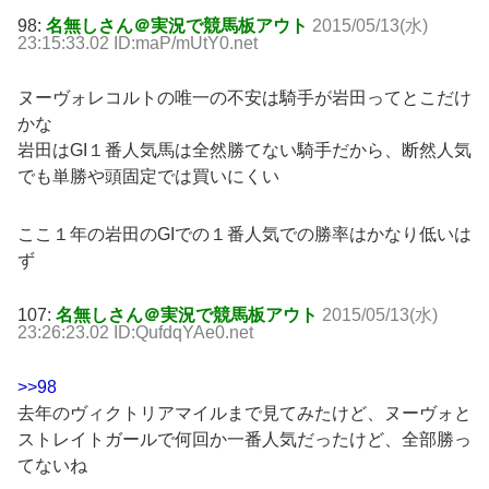
98:
名無しさん＠実況で競馬板アウト
2015/05/13(水)
23:15:33.02 ID:maP/mUtY0.net
ヌーヴォレコルトの唯一の不安は騎手が岩田ってとこだけ
かな
岩田はGI１番人気馬は全然勝てない騎手だから、断然人気
でも単勝や頭固定では買いにくい
ここ１年の岩田のGIでの１番人気での勝率はかなり低いは
ず
107:
名無しさん＠実況で競馬板アウト
2015/05/13(水)
23:26:23.02 ID:QufdqYAe0.net
>>98
去年のヴィクトリアマイルまで見てみたけど、ヌーヴォと
ストレイトガールで何回か一番人気だったけど、全部勝っ
てないね