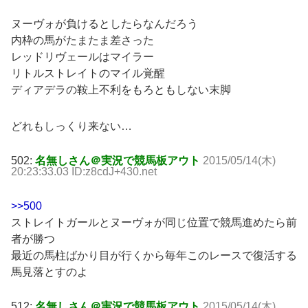
ヌーヴォが負けるとしたらなんだろう
内枠の馬がたまたま差さった
レッドリヴェールはマイラー
リトルストレイトのマイル覚醒
ディアデラの鞍上不利をもろともしない末脚
どれもしっくり来ない…
502:
名無しさん＠実況で競馬板アウト
2015/05/14(木)
20:23:33.03 ID:z8cdJ+430.net
>>500
ストレイトガールとヌーヴォが同じ位置で競馬進めたら前
者が勝つ
最近の馬柱ばかり目が行くから毎年このレースで復活する
馬見落とすのよ
512:
名無しさん＠実況で競馬板アウト
2015/05/14(木)