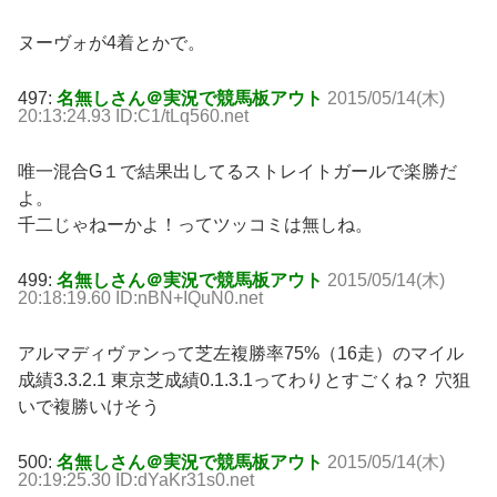
ヌーヴォが4着とかで。
497:
名無しさん＠実況で競馬板アウト
2015/05/14(木)
20:13:24.93 ID:C1/tLq560.net
唯一混合G１で結果出してるストレイトガールで楽勝だ
よ。
千二じゃねーかよ！ってツッコミは無しね。
499:
名無しさん＠実況で競馬板アウト
2015/05/14(木)
20:18:19.60 ID:nBN+IQuN0.net
アルマディヴァンって芝左複勝率75%（16走）のマイル
成績3.3.2.1 東京芝成績0.1.3.1ってわりとすごくね？ 穴狙
いで複勝いけそう
500:
名無しさん＠実況で競馬板アウト
2015/05/14(木)
20:19:25.30 ID:dYaKr31s0.net