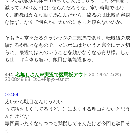
マンボ調教後馬体重514ってなんだこりゃ。こりゃ輸送で
減っても500以下にはならんだろうな。寒い時期ではな
く、調教はかなり動く馬なんだから、絞るのは比較的容易
なはず。なんで明らかに太いのにもっと絞らないのか。
そもそも堂々たるクラシックの二冠馬であり、転厩後の成
績たるや散々なもので、マンボにはというと完全にナメ切
られ、最近では人のいうことを効かなくなる有り様。しか
も仕上げ自体も酷い。飯田は無能過ぎる。
494:
名無しさん＠実況で競馬板アウト
2015/05/14(木)
20:08:49.88 ID:C+Ffpyx+0.net
>>484
太いから駄目なんじゃない
って話をよくしてるけど、別に太くする理由もないと思う
んだけどな
毎回買いたくなりつつも我慢してるんだけど今回も駄目そ
う