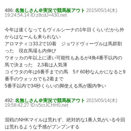
486:
名無しさん＠実況で競馬板アウト
2015/05/14(木)
19:24:54.14 ID:z8cdJ+430.net
今年は速くなってもヴィルシーナの1年目くらいだから外
からはなーんも来られない
アロマティコ33.2で10着 ジョワドヴィーヴルは馬群割
った 現在馬場も内伸び
ウオッカの年以上に遅い可能性もあるが4角4番手以内の
馬で決まった 2,3着は人気薄
コイウタの年は6番手までの馬 5Ｆ60秒なんかになると9
番手のウォッカでも2着まで
5番手以内で34秒くらいの脚使える馬が圏内争い
492:
名無しさん＠実況で競馬板アウト
2015/05/14(木)
19:58:42.27 ID:v5crJCHH0.net
混戦のNHKマイルは荒れず、絶対的な1番人気がいる今回
は荒れるような予感がプンプンする