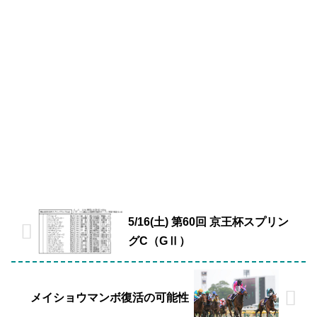
5/16(土) 第60回 京王杯スプリン
グC（GⅡ）
メイショウマンボ復活の可能性