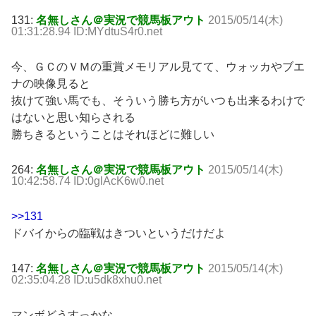
131:
名無しさん＠実況で競馬板アウト
2015/05/14(木)
01:31:28.94 ID:MYdtuS4r0.net
今、ＧＣのＶＭの重賞メモリアル見てて、ウォッカやブエ
ナの映像見ると
抜けて強い馬でも、そういう勝ち方がいつも出来るわけで
はないと思い知らされる
勝ちきるということはそれほどに難しい
264:
名無しさん＠実況で競馬板アウト
2015/05/14(木)
10:42:58.74 ID:0glAcK6w0.net
>>131
ドバイからの臨戦はきついというだけだよ
147:
名無しさん＠実況で競馬板アウト
2015/05/14(木)
02:35:04.28 ID:u5dk8xhu0.net
マンボどうすっかな