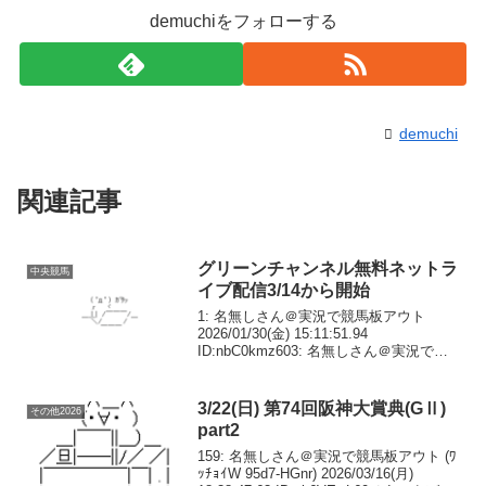
demuchiをフォローする
demuchi
関連記事
グリーンチャンネル無料ネットラ
中央競馬
イブ配信3/14から開始
1: 名無しさん＠実況で競馬板アウト
2026/01/30(金) 15:11:51.94
ID:nbC0kmz603: 名無しさん＠実況で競
馬板アウト 2026/01/30(金) 15:15:59.39
ID:DApEahsl0以下の3つの...
3/22(日) 第74回阪神大賞典(GⅡ)
その他2026
part2
159: 名無しさん＠実況で競馬板アウト (ﾜ
ｯﾁｮｲW 95d7-HGnr) 2026/03/16(月)