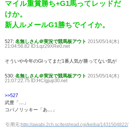
マイル重賞勝ち+G1馬ってレッドだ
けか。
新人ルメールG1勝ちでイイか。
527:
名無しさん＠実況で競馬板アウト
2015/05/14(木)
21:04:56.82 ID:Lqz29XRe0.net
そういや今年のGIってまだ1番人気が勝ってない気が
530:
名無しさん＠実況で競馬板アウト
2015/05/14(木)
21:07:22.75 ID:HC/gjup30.net
>>527
武豊「…」
コパノリッキー「あ…」
引用元:
http://awabi.2ch.sc/test/read.cgi/keiba/1431504822/