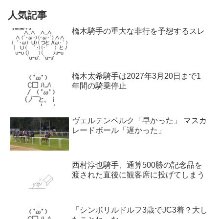
人気記事
橋木騎手の重大な非行を予想するスレ
橋木太希騎手は2027年3月20日まで1
年間の騎乗停止
ヴェルテンベルク「早かった」 マスカ
レードボール「遅かった」
西村淳也騎手、通算500勝の記念品を
渡された直後に観客席に投げてしまう
「シンボリルドルフ3歳でJC3着？大し