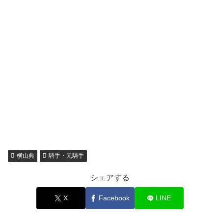
横山典
騎手・元騎手
シェアする
X
Facebook
LINE