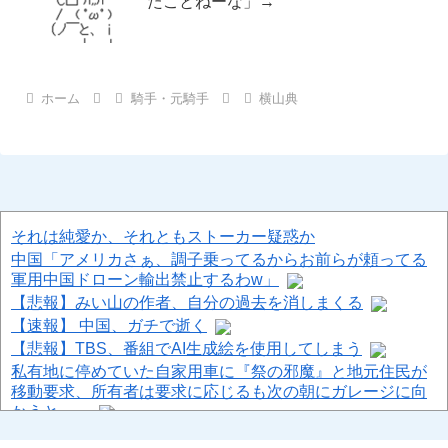
たことねーな」→
ホーム
騎手・元騎手
横山典
それは純愛か、それともストーカー疑惑か
中国「アメリカさぁ、調子乗ってるからお前らが頼ってる
軍用中国ドローン輸出禁止するわw」
【悲報】みい山の作者、自分の過去を消しまくる
【速報】 中国、ガチで逝く
【悲報】TBS、番組でAI生成絵を使用してしまう
私有地に停めていた自家用車に『祭の邪魔』と地元住民が
移動要求、所有者は要求に応じるも次の朝にガレージに向
かうと……
【ハマスタバトル】三嶋解説員「勝ちに来てますね」連日