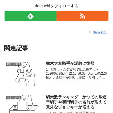
demuchiをフォローする
demuchi
関連記事
橋木太希騎手が調教に復帰
騎手・元騎手
1: 名無しさん＠実況で競馬板アウト
2026/07/29(水) 12:16:59.35 ID:urfoxW2Z0
橋木太希騎手が調教に復帰「反省してい
ます。信頼を取り戻せるように、イチか
ら頑張りたい」 重大な非行判明で来年
３月２０日まで１年...
騎乗数ランキング かつての常連
騎手・元騎手
幸騎手や和田騎手の名前が消えて
意外なジョッキーが増える