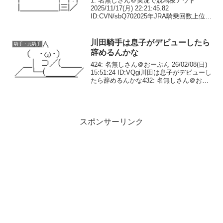
1: 名無しさん＠実況で競馬板アウト
2025/11/17(月) 22:21:45.82
ID:CVN/sbQ702025年JRA騎乗回数上位騎
手(11月16日終了時点)丹内 祐次 882吉
村誠之助 775 ←？佐々木大輔 764松
山 弘平...
川田騎手は息子がデビューしたら
騎手・元騎手
辞めるんかな
424: 名無しさん＠おーぷん 26/02/08(日)
15:51:24 ID:VQgi川田は息子がデビューし
たら辞めるんかな432: 名無しさん＠おー
ぷん 26/02/08(日) 15:52:03 ID:tL0Y川田が
調教師やるイメージ湧...
スポンサーリンク