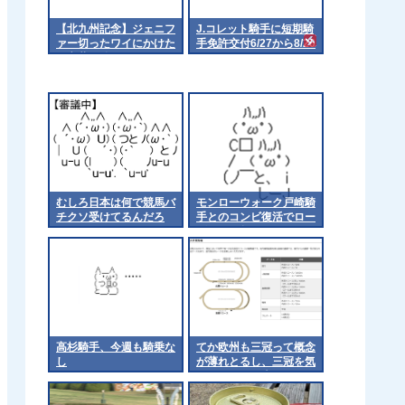
【北九州記念】ジェニフ
J.コレット騎手に短期騎
ァー切ったワイにかけた
手免許交付6/27から8/26
い言葉 他
まで
むしろ日本は何で競馬バ
モンローウォーク戸崎騎
チクソ受けてるんだろ
手とのコンビ復活でロー
ズSへ 他
高杉騎手、今週も騎乗な
てか欧州も三冠って概念
し
が薄れとるし、三冠を気
にするのは日本くらいに
なるんやろか 他