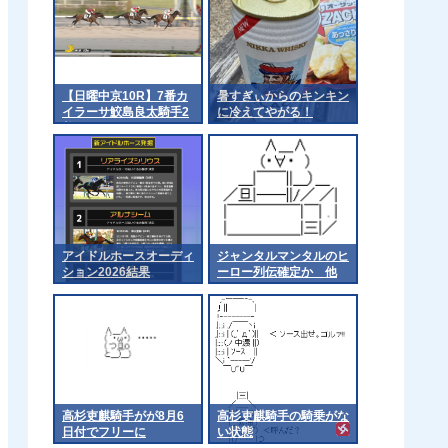
【日曜中京10R】7番カ
暑すぎぃからのキンキン
イラーサ鮫島良太騎手2
に冷えてやがる！
着
アイドルホースオーディ
ジャンタルマンタルのヒ
ション2026結果
ーロー列伝確定か 他
高杉吏麒騎手がが8月6
高杉吏麒騎手の騎乗がな
日付でフリーに
い状態