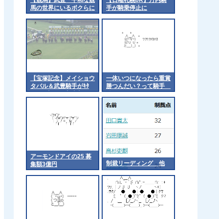
馬の世界にいるボクらに
手が騎乗停止に
なにかできることがない
か、仲間と相談した
い」 被災地に思いを馳
せる [冬月記者★]
【宝塚記念】メイショウ
一体いつになったら重賞
タバル＆武豊騎手がｷﾀ
勝つんだい？って騎手
━━☆ﾟ･*:｡.:(ﾟ∀ﾟ)ﾟ･
他
*:..:☆━━━!!
アーモンドアイの25 募
制裁リーディング 他
集額3億円