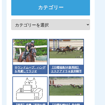
カテゴリー
サウンドムーブ、ハンデ
【日曜福島5R新馬戦】
を考慮してラジオ
エスクアドラ＆坂井騎手
NIKKEI賞回避
がｷﾀ━━━━(ﾟ
∀ﾟ)━━━━!!
【競馬】武豊「平和な競
【日曜札幌6R】丹内騎