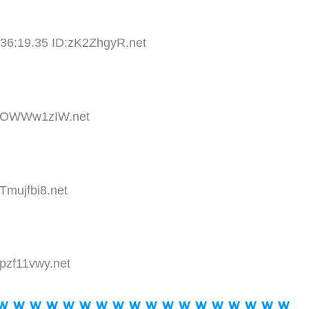
:36:19.35 ID:zK2ZhgyR.net
ID:OWWw1zIW.net
Tmujfbi8.net
pzf11vwy.net
ｗｗｗｗｗｗｗｗｗｗｗｗｗｗｗｗｗｗ