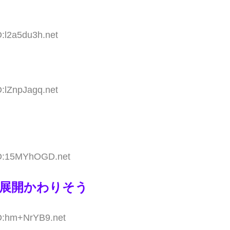
D:l2a5du3h.net
D:lZnpJagq.net
ID:15MYhOGD.net
展開かわりそう
ID:hm+NrYB9.net