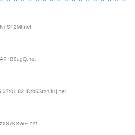
:NriSF2Ml.net
D:AF+B8ugQ.net
:37:01.82 ID:b6SmhJKj.net
D:zX37KSWE.net