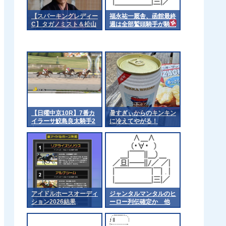
【スパーキングレディー
福永祐一厩舎、函館最終
C】タガノミスト＆松山
週は全部鷲頭騎手が騎乗
騎手がｷﾀ━━━━(ﾟ
∀ﾟ)━━━━!!
【日曜中京10R】7番カ
暑すぎぃからのキンキン
イラーサ鮫島良太騎手2
に冷えてやがる！
着
アイドルホースオーディ
ジャンタルマンタルのヒ
ション2026結果
ーロー列伝確定か 他