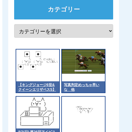
カテゴリー
【キングジョージ6世&
写真判定めっちゃ早い
クイーンエリザベスS】
な 他
マスカレードボールはア
スコットのコースに適応
できるのか 他
8/2(日) 第26回アイビス