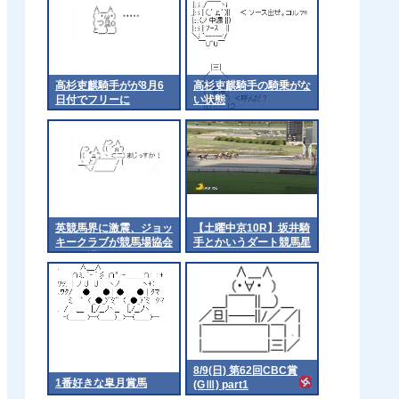
高杉吏麒騎手がが8月6
高杉吏麒騎手の騎乗がな
日付でフリーに
い状態
英競馬界に激震、ジョッ
【土曜中京10R】坂井騎
キークラブが競馬場協会
手とかいうダート競馬星
から脱退
人
8/9(日) 第62回CBC賞
1番好きな皐月賞馬
(GⅢ) part1