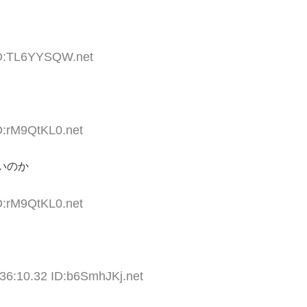
ID:TL6YYSQW.net
D:rM9QtKL0.net
いのか
D:rM9QtKL0.net
36:10.32 ID:b6SmhJKj.net