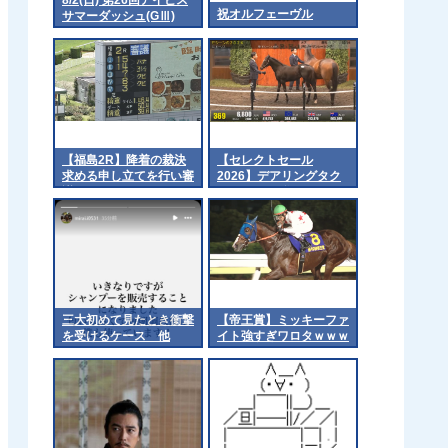
祝オルフェーヴル
サマーダッシュ(GⅢ)
part2
【福島2R】降着の裁決
【セレクトセール
求める申し立てを行い審
2026】デアリングタク
議
トの2026（父イクイノ
ックス）3億3千万円で
落札 他
三大初めて見たとき衝撃
【帝王賞】ミッキーファ
を受けるケース 他
イト強すぎワロタｗｗｗ