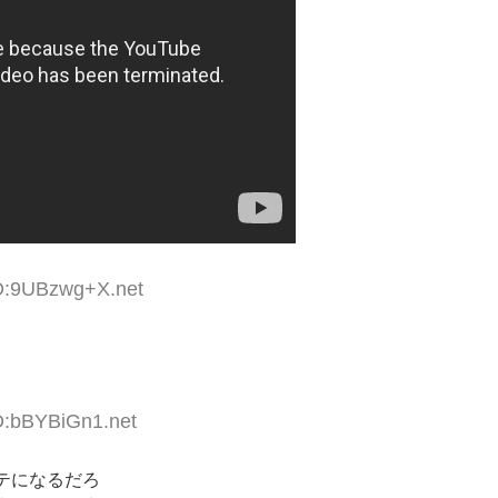
ID:9UBzwg+X.net
D:bBYBiGn1.net
テになるだろ