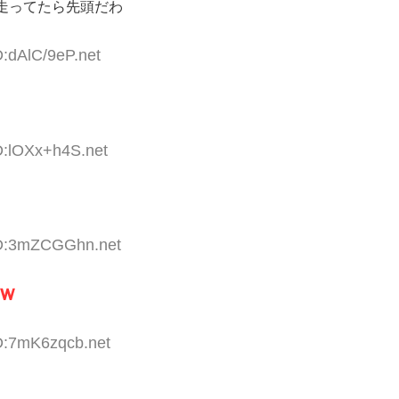
走ってたら先頭だわ
D:dAlC/9eP.net
D:lOXx+h4S.net
ID:3mZCGGhn.net
ｗ
ID:7mK6zqcb.net