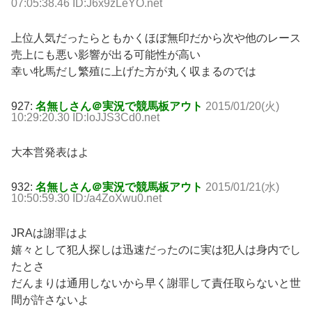
07:05:38.46 ID:J6x9zLeYO.net
上位人気だったらともかくほぼ無印だから次や他のレース
売上にも悪い影響が出る可能性が高い
幸い牝馬だし繁殖に上げた方が丸く収まるのでは
927:
名無しさん＠実況で競馬板アウト
2015/01/20(火)
10:29:20.30 ID:loJJS3Cd0.net
大本営発表はよ
932:
名無しさん＠実況で競馬板アウト
2015/01/21(水)
10:50:59.30 ID:/a4ZoXwu0.net
JRAは謝罪はよ
嬉々として犯人探しは迅速だったのに実は犯人は身内でし
たとさ
だんまりは通用しないから早く謝罪して責任取らないと世
間が許さないよ