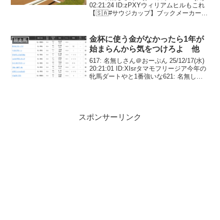
02:21:24 ID:zPXYウィリアムヒルもこれ
【🇸🇦#サウジカップ】ブックメーカー
『William Hill』オッズ1.57🇯🇵フォーエ
バーヤング5.5🇺🇸ナイソス11.0🇺🇸ネ...
金杯に使う金がなかったら1年が
競走馬
始まらんから気をつけろよ 他
617: 名無しさん＠おーぷん 25/12/17(水)
20:21:01 ID:XIsrタマモフリージア今年の
牝馬ダートやと1番強いな621: 名無しさ
ん＠おーぷん 25/12/17(水) 20:21:24
ID:FBmB>>617ペルセア...
スポンサーリンク