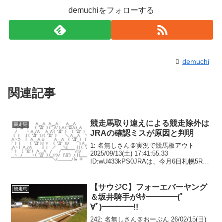
demuchiをフォローする
demuchi
関連記事
競走馬取り違えによる競走除外は
競走馬
JRAの確認ミスが原因と判明
1: 名無しさん＠実況で競馬板アウト
2025/09/13(土) 17:41:55.33
ID:wU433kPS0JRAは、今月6日札幌5Rで
テーオーレックス（牡2、岡田）が装鞍所
入所時に事故のため競走除外となった件
についての調査結果を13...
【サウジC】フォーエバーヤング
競走馬
＆坂井騎手がｷﾀ━━━━(ﾟ
∀ﾟ)━━━━!!
242: 名無しさん＠おーぷん 26/02/15(日)