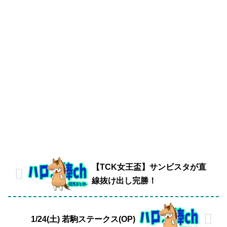
【TCK女王盃】サンビスタが直
線抜け出し完勝！
1/24(土) 若駒ステークス(OP)