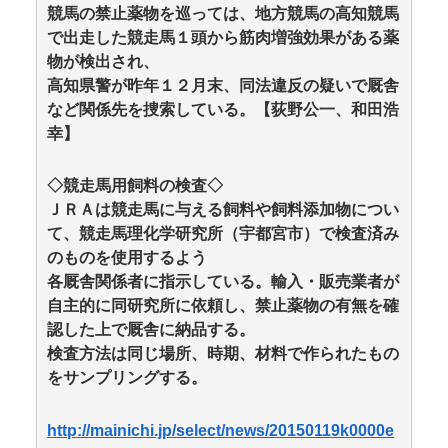
競馬の禁止薬物を巡っては、地方競馬の高知競馬
で出走した競走馬１頭から筋肉増強効果がある薬
物が検出され、
高知県警が昨年１２月末、同法違反の疑いで厩舎
など関係先を捜索している。【荻野公一、和田浩
幸】
◇競走馬用飼料の検査◇
ＪＲＡは競走馬に与える飼料や飼料添加物につい
て、競走馬理化学研究所（宇都宮市）で検査済み
のものを使用するよう
各厩舎関係者に指示している。輸入・販売業者が
自主的に同研究所に依頼し、禁止薬物の有無を確
認した上で厩舎に納品する。
検査方法は同じ場所、時期、材料で作られたもの
をサンプリングする。
http://mainichi.jp/select/news/20150119k0000e