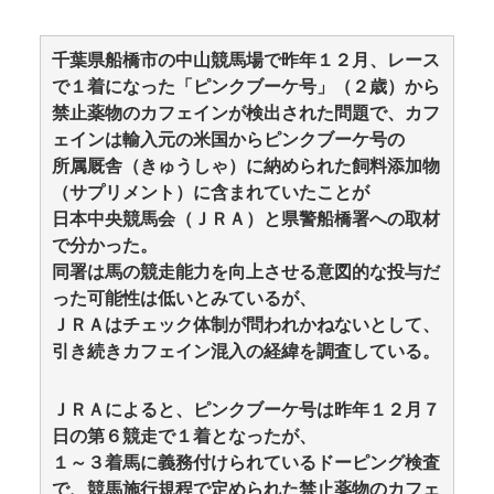
千葉県船橋市の中山競馬場で昨年１２月、レース
で１着になった「ピンクブーケ号」（２歳）から
禁止薬物のカフェインが検出された問題で、カフ
ェインは輸入元の米国からピンクブーケ号の
所属厩舎（きゅうしゃ）に納められた飼料添加物
（サプリメント）に含まれていたことが
日本中央競馬会（ＪＲＡ）と県警船橋署への取材
で分かった。
同署は馬の競走能力を向上させる意図的な投与だ
った可能性は低いとみているが、
ＪＲＡはチェック体制が問われかねないとして、
引き続きカフェイン混入の経緯を調査している。
ＪＲＡによると、ピンクブーケ号は昨年１２月７
日の第６競走で１着となったが、
１～３着馬に義務付けられているドーピング検査
で、競馬施行規程で定められた禁止薬物のカフェ