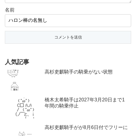
名前
人気記事
高杉吏麒騎手の騎乗がない状態
橋木太希騎手は2027年3月20日まで1
年間の騎乗停止
高杉吏麒騎手がが8月6日付でフリーに