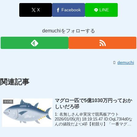
X
Facebook
LINE
demuchiをフォローする
demuchi
関連記事
マグロ一匹で5億1030万円っておか
その他
しいだろ🤣
1: 名無しさん＠実況で競馬板アウト
2026/01/05(月) 18:19:15.47 ID:OqL73I4d0な
んの値段だよ👈🤣【初競り】「一番マグ
ロ」5億超え！すしざんまい・木村社長「一
人でも多くの人に食べてほしい」史上最高値