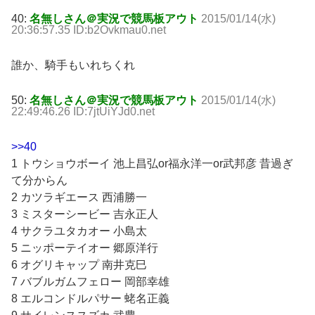
40:
名無しさん＠実況で競馬板アウト
2015/01/14(水)
20:36:57.35 ID:b2Ovkmau0.net
誰か、騎手もいれちくれ
50:
名無しさん＠実況で競馬板アウト
2015/01/14(水)
22:49:46.26 ID:7jtUiYJd0.net
>>40
1 トウショウボーイ 池上昌弘or福永洋一or武邦彦 昔過ぎ
て分からん
2 カツラギエース 西浦勝一
3 ミスターシービー 吉永正人
4 サクラユタカオー 小島太
5 ニッポーテイオー 郷原洋行
6 オグリキャップ 南井克巳
7 バブルガムフェロー 岡部幸雄
8 エルコンドルパサー 蛯名正義