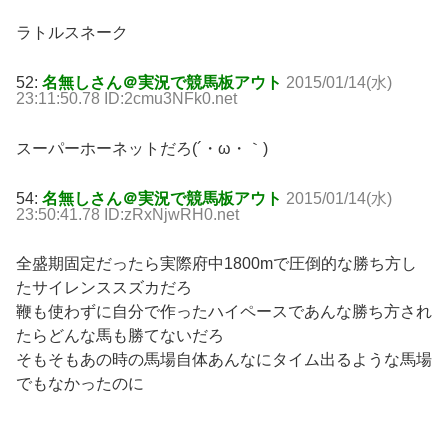
ラトルスネーク
52:
名無しさん＠実況で競馬板アウト
2015/01/14(水)
23:11:50.78 ID:2cmu3NFk0.net
スーパーホーネットだろ(´・ω・｀)
54:
名無しさん＠実況で競馬板アウト
2015/01/14(水)
23:50:41.78 ID:zRxNjwRH0.net
全盛期固定だったら実際府中1800mで圧倒的な勝ち方し
たサイレンススズカだろ
鞭も使わずに自分で作ったハイペースであんな勝ち方され
たらどんな馬も勝てないだろ
そもそもあの時の馬場自体あんなにタイム出るような馬場
でもなかったのに