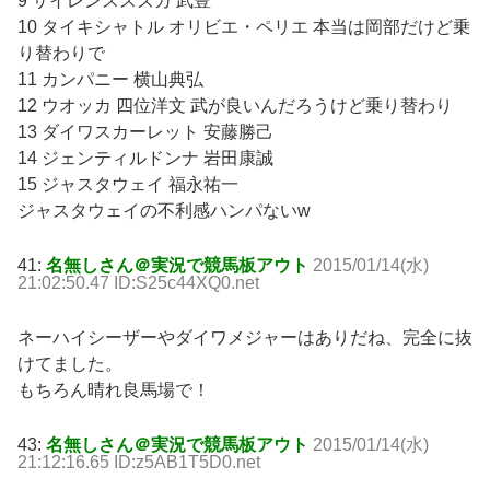
9 サイレンススズカ 武豊
10 タイキシャトル オリビエ・ペリエ 本当は岡部だけど乗
り替わりで
11 カンパニー 横山典弘
12 ウオッカ 四位洋文 武が良いんだろうけど乗り替わり
13 ダイワスカーレット 安藤勝己
14 ジェンティルドンナ 岩田康誠
15 ジャスタウェイ 福永祐一
ジャスタウェイの不利感ハンパないw
41:
名無しさん＠実況で競馬板アウト
2015/01/14(水)
21:02:50.47 ID:S25c44XQ0.net
ネーハイシーザーやダイワメジャーはありだね、完全に抜
けてました。
もちろん晴れ良馬場で！
43:
名無しさん＠実況で競馬板アウト
2015/01/14(水)
21:12:16.65 ID:z5AB1T5D0.net