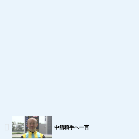
中舘騎手へ一言