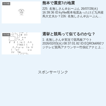
の5億1...
熊本で震度7の地震
その他
225: 名無しさん＠おーぷん 26/07/28(火)
16:39:36 ID:kyNw熊本地震あったけど九州産
馬大丈夫か？226: 名無しさん＠おーぷん
26/07/28(火) 16:45:44 ID:MDqgマジでやばい
地震来たな本田牧...
選挙と競馬って似てるのかな？
その他
1: 名無しさん＠実況で競馬板アウト
2026/02/03(火) 08:37:01.82 ID:EQROb6f60フ
ジテレビ競馬アナウンサー竹俣紅アナと上垣
アナが8日選挙特番やる共通点あるのかな3:
名無しさん＠実況で競馬板アウト 2026...
スポンサーリンク