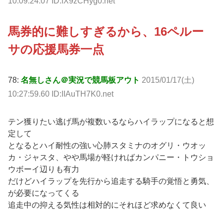
10:09:24.07 ID:fX9zCHyg0.net
馬券的に難しすぎるから、16ペルー
サの応援馬券一点
78:
名無しさん＠実況で競馬板アウト
2015/01/17(土)
10:27:59.60 ID:IIAuTH7K0.net
テン獲りたい逃げ馬が複数いるならハイラップになると想
定して
となるとハイ耐性の強い心肺スタミナのオグリ・ウオッ
カ・ジャスタ、やや馬場が軽ければカンパニー・トウショ
ウボーイ辺りも有力
だけどハイラップを先行から追走する騎手の覚悟と勇気、
が必要になってくる
追走中の抑える気性は相対的にそれほど求めなくて良い