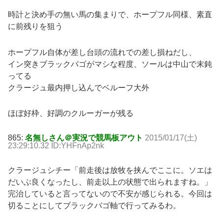
時計と決め手の無い馬の集まりで、ホープフル同様、素直
に前残りを狙う
ホープフル自体が差し台頭の流れでの差し損ねだし、
イン突きブラックバゴがマシな程度、ソールは中山で末鈍
ってる
クラージュ最内押し込んでベルーフ大外
ほぼ好枠、好調のクルーガーが残る
865:
名無しさん＠実況で競馬板アウト
2015/01/17(土)
23:29:10.32 ID:YHFnAp2nk
クラージュシチー「前走後は放牧を挟んでここに。ソエは
だいぶ良くなったし、前走以上の状態で出られますね。」
完治していると言ってないので不安が感じられる。今回は
切ることにしてブラックバゴ軸で行ってみるわ。