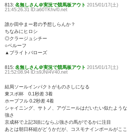
813:
名無しさん＠実況で競馬板アウト
2015/01/17(土)
21:45:26.31 ID:a60TKhv/0.net
誰か田中まー君の予想しらんか？
ちなみにヒロシ
◎クラージュシチー
○ベルーフ
▲ブライトバローズ
815:
名無しさん＠実況で競馬板アウト
2015/01/17(土)
21:52:08.94 ID:s9JNl4V40.net
結局ソールインパクトがものさしになる
東スポ杯 0.1秒差 3着
ホープフル 0.2秒差 4着
シャイニング、サトノ、アヴニールはだいたい似たような
強さ
京成杯で上記3頭にならぶ強さの馬がでるかに注目
あとは朝日杯組がどうかだが、コスモナインボールがここ