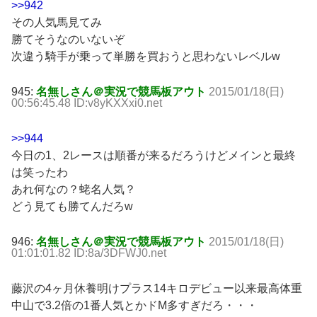
>>942
その人気馬見てみ
勝てそうなのいないぞ
次違う騎手が乗って単勝を買おうと思わないレベルw
945:
名無しさん＠実況で競馬板アウト
2015/01/18(日)
00:56:45.48 ID:v8yKXXxi0.net
>>944
今日の1、2レースは順番が来るだろうけどメインと最終
は笑ったわ
あれ何なの？蛯名人気？
どう見ても勝てんだろw
946:
名無しさん＠実況で競馬板アウト
2015/01/18(日)
01:01:01.82 ID:8a/3DFWJ0.net
藤沢の4ヶ月休養明けプラス14キロデビュー以来最高体重
中山で3.2倍の1番人気とかドM多すぎだろ・・・