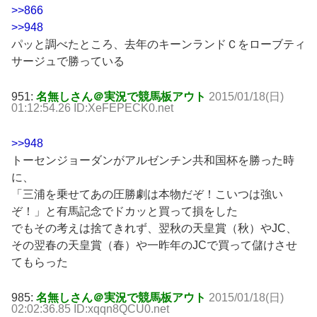
>>866
>>948
パッと調べたところ、去年のキーンランドＣをローブティ
サージュで勝っている
951:
名無しさん＠実況で競馬板アウト
2015/01/18(日)
01:12:54.26 ID:XeFEPECK0.net
>>948
トーセンジョーダンがアルゼンチン共和国杯を勝った時
に、
「三浦を乗せてあの圧勝劇は本物だぞ！こいつは強い
ぞ！」と有馬記念でドカッと買って損をした
でもその考えは捨てきれず、翌秋の天皇賞（秋）やJC、
その翌春の天皇賞（春）や一昨年のJCで買って儲けさせ
てもらった
985:
名無しさん＠実況で競馬板アウト
2015/01/18(日)
02:02:36.85 ID:xqqn8QCU0.net