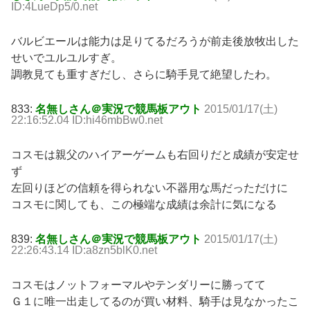
ID:4LueDp5/0.net
バルビエールは能力は足りてるだろうが前走後放牧出した
せいでユルユルすぎ。
調教見ても重すぎだし、さらに騎手見て絶望したわ。
833:
名無しさん＠実況で競馬板アウト
2015/01/17(土)
22:16:52.04 ID:hi46mbBw0.net
コスモは親父のハイアーゲームも右回りだと成績が安定せ
ず
左回りほどの信頼を得られない不器用な馬だっただけに
コスモに関しても、この極端な成績は余計に気になる
839:
名無しさん＠実況で競馬板アウト
2015/01/17(土)
22:26:43.14 ID:a8zn5blK0.net
コスモはノットフォーマルやテンダリーに勝ってて
Ｇ１に唯一出走してるのが買い材料、騎手は見なかったこ