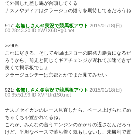
て外回した差し馬が台頭してくる
ナスノやディアはクラージュの捲りを期待してるだろうね
917:
名無しさん＠実況で競馬板アウト
2015/01/18(日)
00:28:43.20 ID:eW7X6DPg0.net
>>905
これに尽きる、そして今回はスローの瞬発力勝負になるだ
ろうから、前走と同じくギアチェンジが遅れて加速できず
良くて掲示板でしょ
クラージュシチーは京都とかでまた見てみたい
921:
名無しさん＠実況で競馬板アウト
2015/01/18(日)
00:35:51.99 ID:XVPtJn1S0.net
ナスノセイカンのレース見直したら、ペース上げられてめ
ちゃくちゃ置かれてるね。
これが、みんなの言うエンジンのかかりの遅さなんだろう
けど、平坦なペースで落ち着く気もしないし、未勝利で置