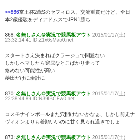
>>866
京王杯2歳Sのセフィロス、交流重賞だけど、全日
本2歳優駿をディアドムスでJPN1勝ち
868:
名無しさん＠実況で競馬板アウト
2015/01/17(土)
23:32:14.41 ID:Z1x6sMao0.net
スタートさえ決まればクラージュで問題ない
しかしヘマしたら窮屈なとこばかり走って
絡めない可能性が高い
菱田だけに余計に
870:
名無しさん＠実況で競馬板アウト
2015/01/17(土)
23:38:44.89 ID:N39lBCFw0.net
コスモナインボールまた穴開けないかなぁ、しかし前走ナ
ヴィオンよりも着順いいのに甘く見られ過ぎでしょ
873:
名無しさん＠実況で競馬板アウト
2015/01/17(土)