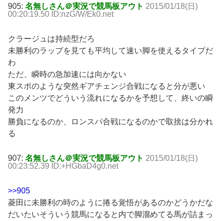
905:
名無しさん＠実況で競馬板アウト
2015/01/18(日)
00:20:19.50 ID:nzG/W/Ek0.net
クラージュは持続型だろ
未勝利のラップを見ても平均して速い脚を使えるタイプだ
わ
ただ、瞬時の急加速には向かない
東スポのような突然ギアチェンジ合戦になると分が悪い
このメンツでどういう流れになるかを予想して、終いの瞬
発力
勝負になるのか、ロンスパ合戦になるのかで取捨は分かれ
る
907:
名無しさん＠実況で競馬板アウト
2015/01/18(日)
00:23:52.39 ID:+HGbaD4g0.net
>>905
菱田に未勝利の時のように捲る覚悟があるのかどうかだな
だいたいそういう競馬になると内で脚溜めてる馬が詰まっ