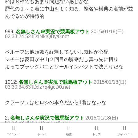
枠は８枠でもあまり問題ない感じかな
歴代の１～２着に中山をよく知る、蛯名や横典の名前が並
んでるのが特徴的
999:
名無しさん＠実況で競馬板アウト
2015/01/18(日)
02:33:24.52 ID:lNkrQBy/0.net
ベルーフは他頭数を経験してないし気性が心配
シチーは菱田が中山２回目の騎乗だし真っ先に切り
よってブラックバゴとソールインパクトで決まりだな
1012:
名無しさん＠実況で競馬板アウト
2015/01/18(日)
03:30:34.63 ID:Iz7q4gcD0.net
クラージュはヒロシの本命だから1着はないな
2:
名無しさん＠実況で競馬板アウト
2015/01/18(日)
01:38:58.69 ID:zVmrTa7f0.net
メニュー
ホーム
検索
トップ
サイドバー