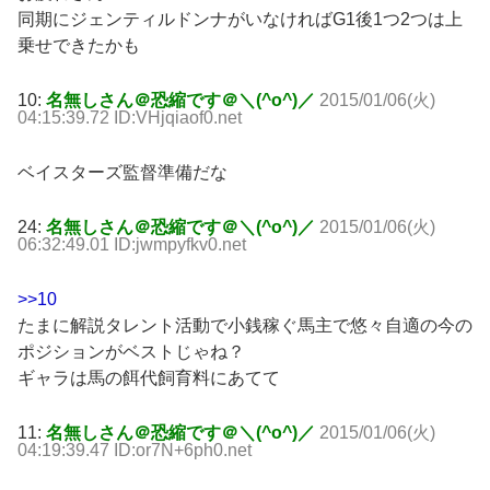
同期にジェンティルドンナがいなければG1後1つ2つは上
乗せできたかも
10:
名無しさん＠恐縮です＠＼(^o^)／
2015/01/06(火)
04:15:39.72 ID:VHjqiaof0.net
ベイスターズ監督準備だな
24:
名無しさん＠恐縮です＠＼(^o^)／
2015/01/06(火)
06:32:49.01 ID:jwmpyfkv0.net
>>10
たまに解説タレント活動で小銭稼ぐ馬主で悠々自適の今の
ポジションがベストじゃね？
ギャラは馬の餌代飼育料にあてて
11:
名無しさん＠恐縮です＠＼(^o^)／
2015/01/06(火)
04:19:39.47 ID:or7N+6ph0.net