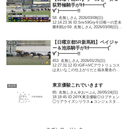
荻野極騎手がｷﾀ━━━━(ﾟ
∀ﾟ)━━━━!!
58: 名無しさん 2026/03/08(日)
12:14:23.36 ID:SnvS9Gry今日唯一の芝未
勝利戦か59: 名無しさん 2026/03/08(日)
12:17:37.04 ID:8IZlFrMz中山にコントレ
イル産駒これはあ...
【日曜京都5R新馬戦】ペイジャ
競走馬
ー＆池添騎手がｷﾀ━━━━(ﾟ
∀ﾟ)━━━━!!
453: 名無しさん 2026/01/25(日)
12:27:31.12 ID:rGlF+iVCアウトリュコス
は太いなこの仕上がりだと福永厩舎の馬
にやられるかもここは勝ってもらいたい
相手関係なんだが454: 名無しさん
2026/01/25...
東京優駿これでいきます
競走馬
85: 名無しさん＠おーぷん 26/05/24(日)
18:18:45 ID:24YK東京優駿◎ロブチェン
◯リアライズシリウス▲コンジェスタス
△ライヒスアドラー☓アスクエジンバラこ
れでいきます88: 名無しさん＠おーぷん
26/05/24(...