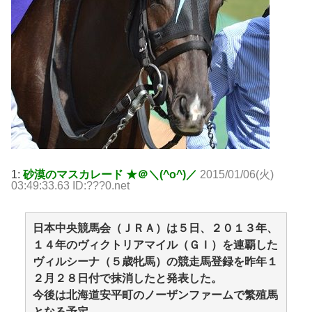
1:
砂漠のマスカレード ★＠＼(^o^)／
2015/01/06(火)
03:49:33.63 ID:???0.net
日本中央競馬会（ＪＲＡ）は５日、２０１３年、
１４年のヴィクトリアマイル（ＧＩ）を連覇した
ヴィルシーナ（５歳牝馬）の競走馬登録を昨年１
２月２８日付で抹消したと発表した。
今後は北海道安平町のノーザンファームで繁殖馬
となる予定。