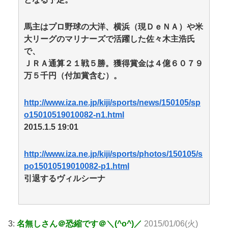
馬主はプロ野球の大洋、横浜（現ＤｅＮＡ）や米
大リーグのマリナーズで活躍した佐々木主浩氏
で、
ＪＲＡ通算２１戦５勝。獲得賞金は４億６０７９
万５千円（付加賞含む）。
http://www.iza.ne.jp/kiji/sports/news/150105/sp
o15010519010082-n1.html
2015.1.5 19:01
http://www.iza.ne.jp/kiji/sports/photos/150105/s
po15010519010082-p1.html
引退するヴィルシーナ
3:
名無しさん＠恐縮です＠＼(^o^)／
2015/01/06(火)