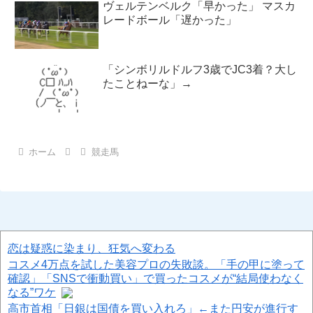
ヴェルテンベルク「早かった」 マスカ
レードボール「遅かった」
「シンボリルドルフ3歳でJC3着？大し
たことねーな」→
ホーム
競走馬
恋は疑惑に染まり、狂気へ変わる
コスメ4万点を試した美容プロの失敗談。「手の甲に塗って
確認」「SNSで衝動買い」で買ったコスメが“結局使わなく
なる”ワケ
高市首相「日銀は国債を買い入れろ」←また円安が進行す