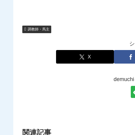
調教師・馬主
シ
X
demuc
関連記事