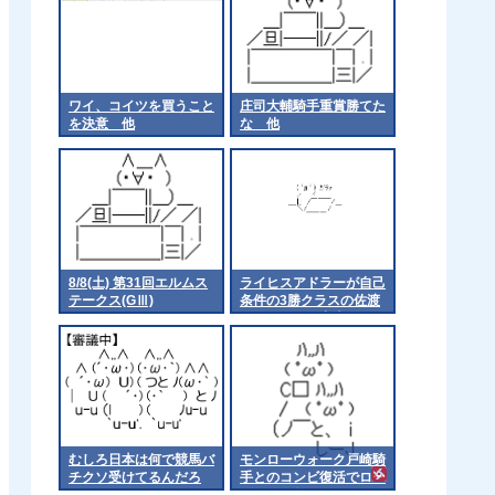
ワイ、コイツを買うこと
庄司大輔騎手重賞勝てた
を決意 他
な 他
8/8(土) 第31回エルムス
ライヒスアドラーが自己
テークス(GⅢ)
条件の3勝クラスの佐渡
ステークスに出走
むしろ日本は何で競馬バ
モンローウォーク戸崎騎
チクソ受けてるんだろ
手とのコンビ復活でロー