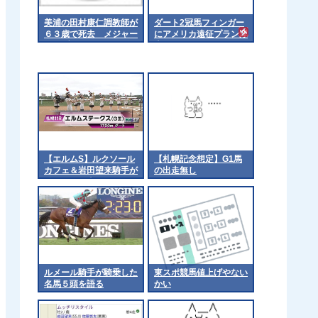
美浦の田村康仁調教師が
ダート2冠馬フィンガー
６３歳で死去 メジャー
にアメリカ遠征プラン浮
エンブレム、アスクビク
上
ターモアでＪＲＡＧ１・
３勝
【エルムS】ルクソール
【札幌記念想定】G1馬
カフェ＆岩田望来騎手が
の出走無し
ｷﾀ━━━━(ﾟ
∀ﾟ)━━━━!!
ルメール騎手が騎乗した
東スポ競馬値上げやない
名馬５頭を語る
かい