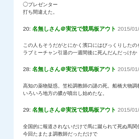
◯プレゼンター
打ち間違えた。
20:
名無しさん＠実況で競馬板アウト
2015/01
この人もそうだがとにかく濱口にはびっくりしたの
ラブミーチャン引退の一週間後に死んだんだっけか
28:
名無しさん＠実況で競馬板アウト
2015/01
高知の薬物疑惑。笠松調教師の謎の死。船橋大物調
いろいろ地方の膿が噴出し始めたな。
29:
名無しさん＠実況で競馬板アウト
2015/01
全国的に報道されないだけで馬に蹴られて死ぬ馬関
今回たまたま調教師だっただけで