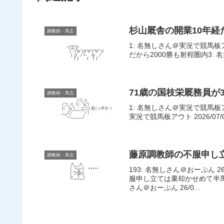
杉山厩舎の開業10年経
調教師・馬主
1: 名無しさん＠実況で競馬板アウト 20
だから2000勝も射程圏内3: 名無し
71歳の国枝栄厩務員が
調教師・馬主
1: 名無しさん＠実況で競馬板アウト 2
実況で競馬板アウト 2026/07/08(
藤原調教師の不服申し
調教師・馬主
193: 名無しさん＠おーぷん 26/0
服申し立ては棄却かせめて半馬
さん＠おーぷん 26/0...