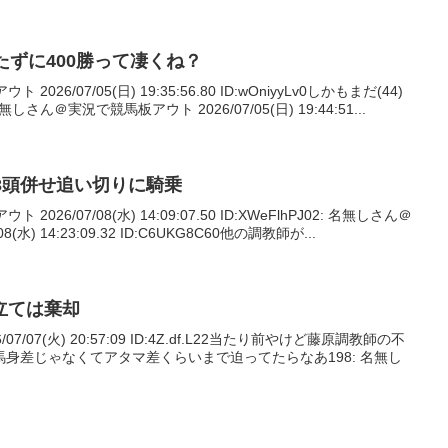
たずに400勝って凄くね？
26/07/05(日) 19:35:56.80 ID:wOniyyLv0しかもまだ(44)
さん＠実況で競馬板アウト 2026/07/05(日) 19:44:51...
3頭併せ追い切りに騎乗
026/07/08(水) 14:09:07.50 ID:XWeFlhPJ02: 名無しさん＠
水) 14:23:09.32 ID:C6UKG8C60他の調教師が...
立ては棄却
7/07(火) 20:57:09 ID:4Z.df.L22当たり前やけど藤原調教師の不
身差じゃなくてアタマ差くらいまで迫ってたらなあ198: 名無し