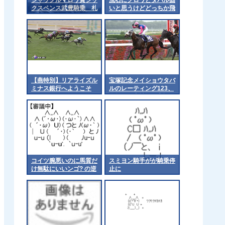
クスペンス武豊騎乗 札
いと思うけどどっちか飛
幌記念アドマイヤテラは
ぶ可能性ってあると思う
川田騎手が乗るの？
か？ 他
【燕特別】リアライズル
宝塚記念メイショウタバ
ミナス銀行へようこそ
ルのレーティング123、
今年の国内戦で最高評価
コイツ腕悪いのに馬質だ
スミヨン騎手がが騎乗停
け無駄にいいンゴ? の逆
止に
って誰や