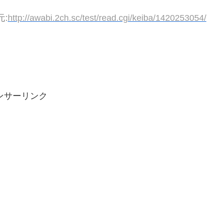
元:
http://awabi.2ch.sc/test/read.cgi/keiba/1420253054/
ンサーリンク