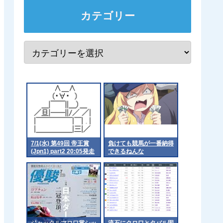
カテゴリー
7/1(水) 第49回 帝王賞
負けても競馬が一番納得
(Jpn1) part2 20:05発走
できるねんな
ジャックルマロワ賞シッ
流石にクロワとタバル固