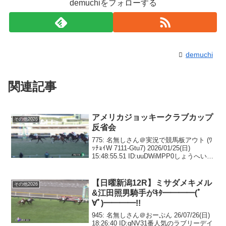
demuchiをフォローする
demuchi
関連記事
アメリカジョッキークラブカップ
その他2026
反省会
775: 名無しさん＠実況で競馬板アウト (ﾜ
ｯﾁｮｲW 7111-Gtu7) 2026/01/25(日)
15:48:55.51 ID:uuDWiMPP0しょうへいへ
ーい781: 名無しさん＠実況で競馬板アウ
ト (ﾜｯﾁｮｲW 62e4-...
【日曜新潟12R】ミサダメキメル
その他2026
&江田照男騎手がｷﾀ━━━━(ﾟ
∀ﾟ)━━━━!!
945: 名無しさん＠おーぷん 26/07/26(日)
18:26:40 ID:gNV31番人気のラブリーデイ