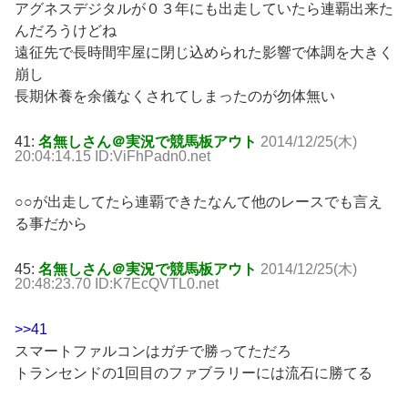
アグネスデジタルが０３年にも出走していたら連覇出来た
んだろうけどね
遠征先で長時間牢屋に閉じ込められた影響で体調を大きく
崩し
長期休養を余儀なくされてしまったのが勿体無い
41:
名無しさん＠実況で競馬板アウト
2014/12/25(木)
20:04:14.15 ID:ViFhPadn0.net
○○が出走してたら連覇できたなんて他のレースでも言え
る事だから
45:
名無しさん＠実況で競馬板アウト
2014/12/25(木)
20:48:23.70 ID:K7EcQVTL0.net
>>41
スマートファルコンはガチで勝ってただろ
トランセンドの1回目のファブラリーには流石に勝てる