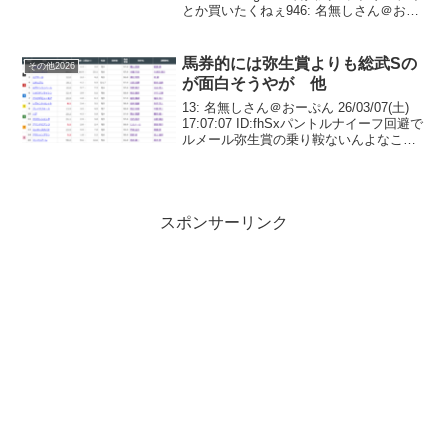
とか買いたくねぇ946: 名無しさん＠おー
ぷん 26/07/26(日) 18:27:48
ID:zm6u>>9451番人気ラブリー...
馬券的には弥生賞よりも総武Sの
その他2026
が面白そうやが 他
13: 名無しさん＠おーぷん 26/03/07(土)
17:07:07 ID:fhSxパントルナイーフ回避で
ルメール弥生賞の乗り鞍ないんよなこの
ままだとクレバスキュラーがアカン場合
ルメはゾロアストロになるのかな15: 名無
しさん＠おーぷん ...
スポンサーリンク