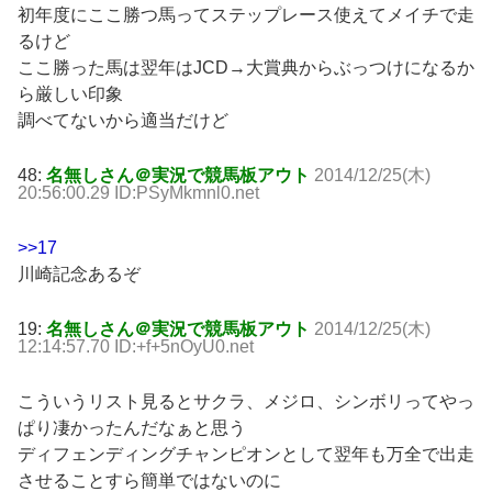
初年度にここ勝つ馬ってステップレース使えてメイチで走
るけど
ここ勝った馬は翌年はJCD→大賞典からぶっつけになるか
ら厳しい印象
調べてないから適当だけど
48:
名無しさん＠実況で競馬板アウト
2014/12/25(木)
20:56:00.29 ID:PSyMkmnl0.net
>>17
川崎記念あるぞ
19:
名無しさん＠実況で競馬板アウト
2014/12/25(木)
12:14:57.70 ID:+f+5nOyU0.net
こういうリスト見るとサクラ、メジロ、シンボリってやっ
ぱり凄かったんだなぁと思う
ディフェンディングチャンピオンとして翌年も万全で出走
させることすら簡単ではないのに