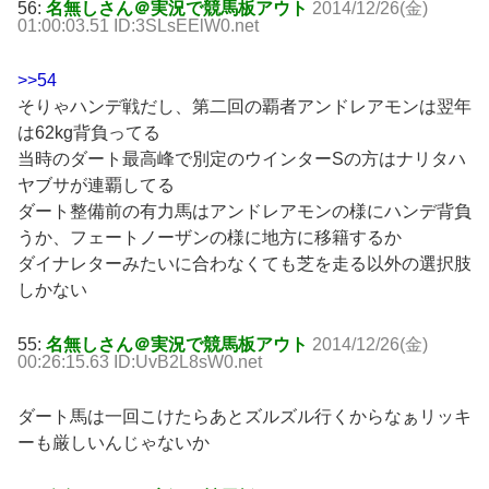
56:
名無しさん＠実況で競馬板アウト
2014/12/26(金)
01:00:03.51 ID:3SLsEElW0.net
>>54
そりゃハンデ戦だし、第二回の覇者アンドレアモンは翌年
は62kg背負ってる
当時のダート最高峰で別定のウインターSの方はナリタハ
ヤブサが連覇してる
ダート整備前の有力馬はアンドレアモンの様にハンデ背負
うか、フェートノーザンの様に地方に移籍するか
ダイナレターみたいに合わなくても芝を走る以外の選択肢
しかない
55:
名無しさん＠実況で競馬板アウト
2014/12/26(金)
00:26:15.63 ID:UvB2L8sW0.net
ダート馬は一回こけたらあとズルズル行くからなぁリッキ
ーも厳しいんじゃないか