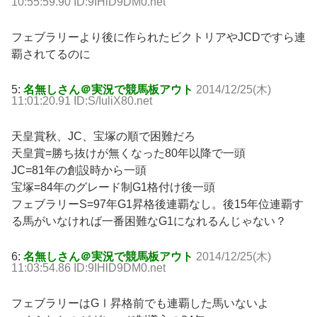
10:55:59.90 ID:9IHlD9DM0.net
フェブラリーより後に作られたビクトリアやJCDですら連
覇されてるのに
5:
名無しさん＠実況で競馬板アウト
2014/12/25(木)
11:01:20.91 ID:S/IuliX80.net
天皇賞秋、JC、宝塚の順で困難だろ
天皇賞=勝ち抜けが無くなった80年以降で一頭
JC=81年の創設時から一頭
宝塚=84年のグレード制G1格付け後一頭
フェブラリーS=97年G1昇格後連覇なし。後15年位連覇す
る馬がいなければ一番困難なG1になれるんじゃない？
6:
名無しさん＠実況で競馬板アウト
2014/12/25(木)
11:03:54.86 ID:9IHlD9DM0.net
フェブラリーはGⅠ昇格前でも連覇した馬いないよ