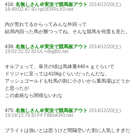
416:
名無しさん＠実況で競馬板アウト
2014/12/20(土)
18:49:02.47 ID:+pUERRcX0.net
内が荒れてるからってみんな外回って
結局内回った馬が勝つってね。そんな競馬を何度も見た。
439:
名無しさん＠実況で競馬板アウト
2014/12/20(土)
19:02:32.52 ID:UL+r8qjB0.net
オルフェって、皐月の頃は馬体重440ｋｇぐらいで
ドリジャに至っては410kgぐらいだったんだな。
アッシュゴールドも牡馬の割に小さいから重馬場はどうか
と思ったが
この血統なら関係ないわな
475:
名無しさん＠実況で競馬板アウト
2014/12/20(土)
19:19:13.76 ID:FFY8BnKR0.net
ブライトは強いとは思うけど間隔空いた割に人気しすぎだ