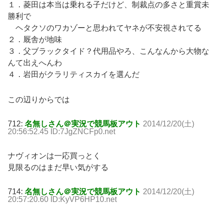
１．菱田は本当は乗れる子だけど、制裁点の多さと重賞未
勝利で
ヘタクソのワカゾーと思われてヤネが不安視されてる
２．厩舎が地味
３．父ブラックタイド？代用品やろ、こんなんから大物な
んて出えへんわ
４．岩田がクラリティスカイを選んだ
この辺りからでは
712:
名無しさん＠実況で競馬板アウト
2014/12/20(土)
20:56:52.45 ID:7JgZNCFp0.net
ナヴィオンは一応買っとく
見限るのはまだ早い気がする
714:
名無しさん＠実況で競馬板アウト
2014/12/20(土)
20:57:20.60 ID:KyVP6HP10.net