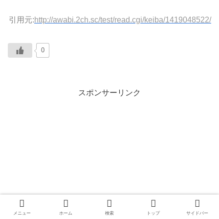
引用元:
http://awabi.2ch.sc/test/read.cgi/keiba/1419048522/
0
スポンサーリンク
メニュー
ホーム
検索
トップ
サイドバー