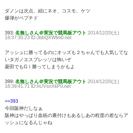
ダノンは次点、紐にネオ、コスモ、ケツ
爆弾がペプチド
393:
名無しさん＠実況で競馬板アウト
2014/12/20(土)
18:37:30.23 ID:JbbQXWtm0.net
アッシュに勝ってるのにオッズも２ちゃんでも人気してな
いタガノエスプレッソは怖いぞ
菱田でもGⅠ勝ってしまうかもよ
399:
名無しさん＠実況で競馬板アウト
2014/12/20(土)
18:39:41.71 ID:hUVsnXkP0.net
>>393
今回阪神だしなぁ
阪神はやっぱり血統の裏付けもあるしあの程度の差ならア
ッシュになるんじゃね