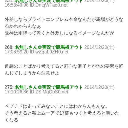
231:
名無しさん＠実況で競馬板アウト
2014/12/20(土)
16:53:49.98 ID:DntqWFao0.net
外差しならブライトエンブレム本命なんだが馬場がどうな
るかわからんなぁ
阪神は雨降って乾くと外差しになるイメージなんだが
268:
名無しさん＠実況で競馬板アウト
2014/12/20(土)
17:08:59.20 ID:wZgaL9ZH0.net
道悪のことばかり考えてると肝心な調子とか他の要素を軽
んじてしまうから注意せよ
275:
名無しさん＠実況で競馬板アウト
2014/12/20(土)
17:10:26.86 ID:ZSiMgQbS0.net
ペプチドは走ってみないことにはわからんもんな。
そう考えると鞍上ムーアで17倍もつくと考えると買いた
くなる