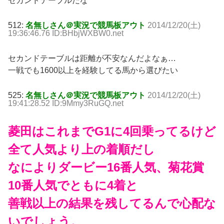
セカンドテーブルだな
512:
名無しさん＠実況で競馬板アウト
2014/12/20(土)
19:36:46.76 ID:BHbjWXBW0.net
セカンドテーブルは距離が不安なんだよなぁ…
一戦でも1600以上を経験してる馬から選びたい
525:
名無しさん＠実況で競馬板アウト
2014/12/20(土)
19:41:28.52 ID:9Mmy3RuGQ.net
菱田はこれまでG1に4回乗ってるけど
全て人気より上の着順だし
なによりダービー16番人気、菊花賞
10番人気でともに4着と
善戦以上の結果を残してるんで心配な
いでしょう。