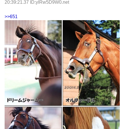
20:39:21.37 ID:ylRw5D9W0.net
>>651