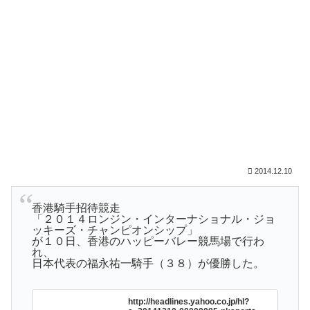
2014.12.10
香港騎手招待競走
「２０１４ロンジン・インターナショナル・ジョ
ッキーズ・チャンピオンシップ」
が１０日、香港のハッピーバレー競馬場で行わ
れ、
日本代表の福永祐一騎手（３８）が優勝した。
http://headlines.yahoo.co.jp/hl?