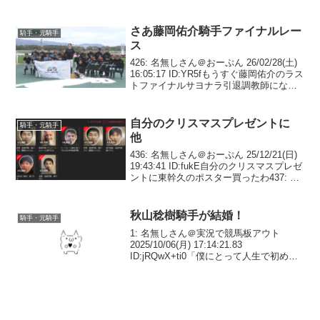
さあ藤岡佑介騎手ファイナルレー
騎手・元騎手
ス
426: 名無しさん＠おーぷん 26/02/28(土)
16:05:17 ID:YR5fもうすぐ藤岡佑介のラス
トファイナルサヨナラ引退調教師になっ
ても頑張ってねレースか454: 名無しさん
＠おーぷん 26/02/28(土) 16:10:14...
自分のクリスマスプレゼントに
騎手・元騎手
他
436: 名無しさん＠おーぷん 25/12/21(日)
19:43:41 ID:fukE自分のクリスマスプレゼ
ントに東幹久のポスター買ったわ437: 名
無しさん＠おーぷん 25/12/21(日)
19:44:27 ID:v2n4>>436草...
秋山稔樹騎手が結婚！
騎手・元騎手
1: 名無しさん＠実況で競馬板アウト
2025/10/06(月) 17:14:21.83
ID:jRQwX+ti0「僕にとって人生で初めて
の彼女です」秋山稔樹騎手（２４）＝栗
東・フリー＝が結婚していたことが分か
った。お相手は一般女性（２９）...