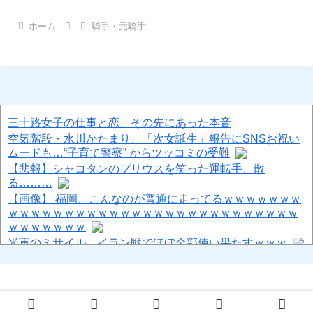
ホーム
騎手・元騎手
三十路女子の仕事と恋、その先にあった本音
空気階段・水川かたまり、「次女誕生」報告にSNSお祝い
ムードも…“子育て警察” からツッコミの受難
【悲報】シャコタンのプリウスを笑った運転手、散
る………
【画像】 福岡、こんなのが普通に走ってるｗｗｗｗｗｗｗ
ｗｗｗｗｗｗｗｗｗｗｗｗｗｗｗｗｗｗｗｗｗｗｗｗｗｗ
ｗｗｗｗｗｗｗ
米軍のミサイル、イラン戦でほぼ全部使い果たすｗｗｗ
竹﨑由佳アナ 四つん這いでお尻を突き出すトレーニン
グ！！【GIF動画あり】
DeNA 5－11 阪神、3位浮上ならず...連勝は4で止まる...ビド
2回8失点で来日初黒星...若松4.2回1失点
© 2013-2026 ハロン棒ch.