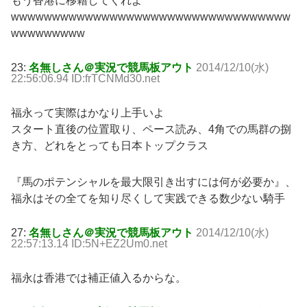
もう香港に移籍してくれよ
wwwwwwwwwwwwwwwwwwwwwwwwwwwwwwwwww
wwwwwwwww
23:
名無しさん＠実況で競馬板アウト
2014/12/10(水)
22:56:06.94 ID:frTCNMd30.net
福永って実際はかなり上手いよ
スタート直後の位置取り、ペース読み、4角での馬群の捌
き方、どれをとっても日本トップクラス
『馬のポテンシャルを最大限引き出すには何が必要か』、
福永はその全てを知り尽くして実践できる数少ない騎手
27:
名無しさん＠実況で競馬板アウト
2014/12/10(水)
22:57:13.14 ID:5N+EZ2Um0.net
福永は香港では補正値入るからな。