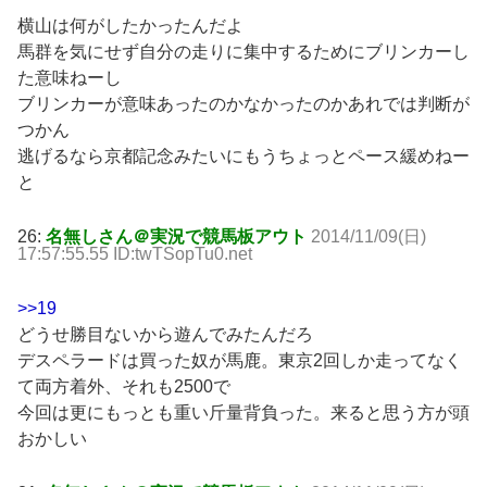
横山は何がしたかったんだよ
馬群を気にせず自分の走りに集中するためにブリンカーし
た意味ねーし
ブリンカーが意味あったのかなかったのかあれでは判断が
つかん
逃げるなら京都記念みたいにもうちょっとペース緩めねー
と
26:
名無しさん＠実況で競馬板アウト
2014/11/09(日)
17:57:55.55 ID:twTSopTu0.net
>>19
どうせ勝目ないから遊んでみたんだろ
デスペラードは買った奴が馬鹿。東京2回しか走ってなく
て両方着外、それも2500で
今回は更にもっとも重い斤量背負った。来ると思う方が頭
おかしい