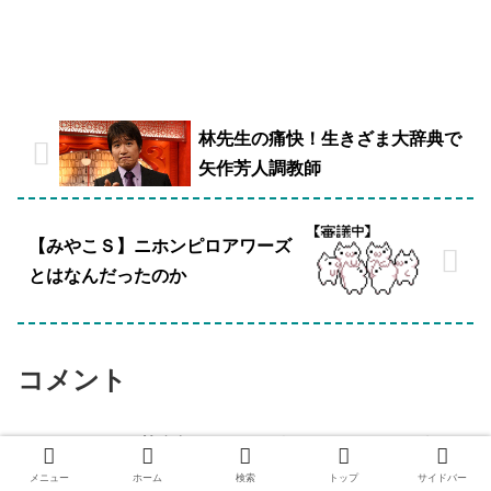
林先生の痛快！生きざま大辞典で
矢作芳人調教師
【みやこＳ】ニホンピロアワーズ
とはなんだったのか
コメント
名前:
ハロン棒名無しさん
:
投稿日：2014/11/12(水)
09:35:25
メニュー
ホーム
検索
トップ
サイドバー