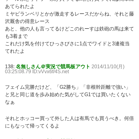
あてられたよ
ミヤビランベリとかが激走するレースだからね、それと藤
沢厩舎の得意レース
あと、他の人も言ってるけどこのれーすは鉄砲の馬は来て
も3着まで
これだけ気を付けてひっさびさに1点でワイドと3連複当
てれたよ
138:
名無しさん＠実況で競馬板アウト
2014/11/10(月)
03:25:08.79 ID:vVvx6f/4S.net
フェイム完勝だけど、「G2勝ち」「非根幹距離で強い」
と兄と同じ道を歩み始めた気がしてG1では買いたくない
なぁ
それとホッコー買って外した人は有馬でも買うべき。何倍
にもなって帰ってくるよ