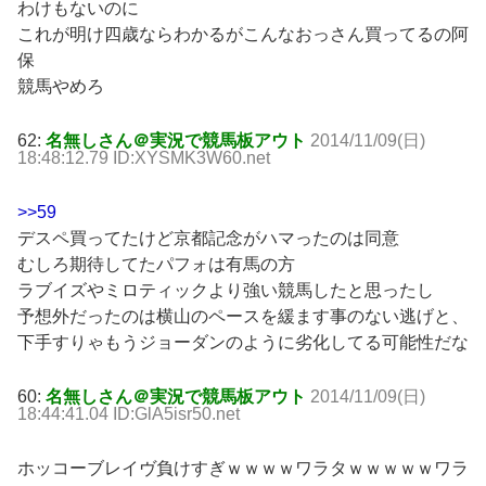
わけもないのに
これが明け四歳ならわかるがこんなおっさん買ってるの阿
保
競馬やめろ
62:
名無しさん＠実況で競馬板アウト
2014/11/09(日)
18:48:12.79 ID:XYSMK3W60.net
>>59
デスペ買ってたけど京都記念がハマったのは同意
むしろ期待してたパフォは有馬の方
ラブイズやミロティックより強い競馬したと思ったし
予想外だったのは横山のペースを緩ます事のない逃げと、
下手すりゃもうジョーダンのように劣化してる可能性だな
60:
名無しさん＠実況で競馬板アウト
2014/11/09(日)
18:44:41.04 ID:GlA5isr50.net
ホッコーブレイヴ負けすぎｗｗｗｗワラタｗｗｗｗｗワラ