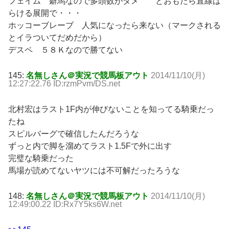
フェイム 癖馬なので多頭数がダメ とおもたら直線ば
らける展開で・・・
ホッコーブレーブ 人気になったら来ない（マークされる
とイラついてだめだから）
デスペ ５８Ｋなので勝てない
145:
名無しさん＠実況で競馬板アウト
2014/11/10(月)
12:27:22.76 ID:rzmPvm/DS.net
北村宏はラスト1F内が伸びないことを知ってる騎乗だっ
たね
スピルバーグで確信したんだろうな
ずっと内で脚を溜めてラスト1.5Fで外に出す
完璧な騎乗だった
馬場が読めてないヤツには不可解だったろうな
148:
名無しさん＠実況で競馬板アウト
2014/11/10(月)
12:49:00.22 ID:Rx7Y5ks6W.net