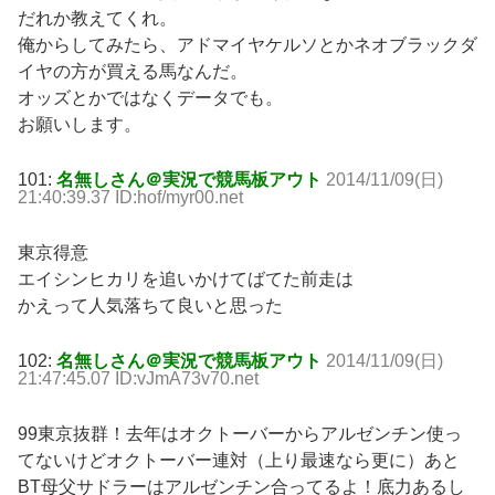
だれか教えてくれ。
俺からしてみたら、アドマイヤケルソとかネオブラックダ
イヤの方が買える馬なんだ。
オッズとかではなくデータでも。
お願いします。
101:
名無しさん＠実況で競馬板アウト
2014/11/09(日)
21:40:39.37 ID:hof/myr00.net
東京得意
エイシンヒカリを追いかけてばてた前走は
かえって人気落ちて良いと思った
102:
名無しさん＠実況で競馬板アウト
2014/11/09(日)
21:47:45.07 ID:vJmA73v70.net
99東京抜群！去年はオクトーバーからアルゼンチン使っ
てないけどオクトーバー連対（上り最速なら更に）あと
BT母父サドラーはアルゼンチン合ってるよ！底力あるし