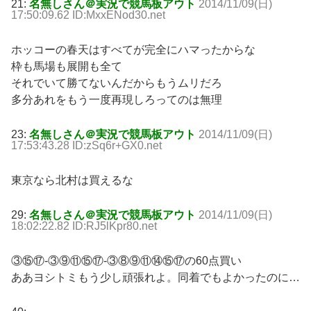
21:
名無しさん＠実況で競馬板アウト
2014/11/09(日)
17:50:09.62 ID:MxxENod30.net
ホッコーの春天はすべてが完全にハマったからな
枠も馬場も展開も全て
それでいて勝てないんだからもうムリだろ
多分あれをもう一度再現しろってのは無理
23:
名無しさん＠実況で競馬板アウト
2014/11/09(日)
17:53:43.28 ID:zSq6r+GX0.net
東京なら北村は買えるな
29:
名無しさん＠実況で競馬板アウト
2014/11/09(日)
18:02:22.82 ID:RJ5lKpr80.net
③⑮⑰-③⑨⑪⑮⑰-③⑧⑨⑪⑭⑮⑰の60点買い
ああヨシトミもう少し頑張れよ。同着でもよかったのに…