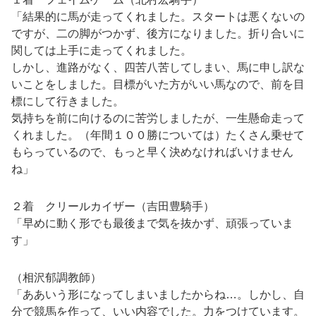
「結果的に馬が走ってくれました。スタートは悪くないの
ですが、二の脚がつかず、後方になりました。折り合いに
関しては上手に走ってくれました。
しかし、進路がなく、四苦八苦してしまい、馬に申し訳な
いことをしました。目標がいた方がいい馬なので、前を目
標にして行きました。
気持ちを前に向けるのに苦労しましたが、一生懸命走って
くれました。（年間１００勝については）たくさん乗せて
もらっているので、もっと早く決めなければいけません
ね」
２着 クリールカイザー（吉田豊騎手）
「早めに動く形でも最後まで気を抜かず、頑張っていま
す」
（相沢郁調教師）
「ああいう形になってしまいましたからね…。しかし、自
分で競馬を作って、いい内容でした。力をつけています。