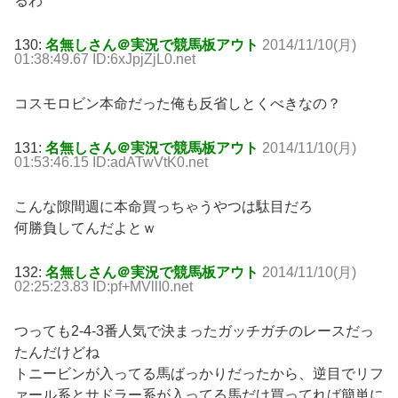
るわ
130:
名無しさん＠実況で競馬板アウト
2014/11/10(月)
01:38:49.67 ID:6xJpjZjL0.net
コスモロビン本命だった俺も反省しとくべきなの？
131:
名無しさん＠実況で競馬板アウト
2014/11/10(月)
01:53:46.15 ID:adATwVtK0.net
こんな隙間週に本命買っちゃうやつは駄目だろ
何勝負してんだよとｗ
132:
名無しさん＠実況で競馬板アウト
2014/11/10(月)
02:25:23.83 ID:pf+MVllI0.net
つっても2-4-3番人気で決まったガッチガチのレースだっ
たんだけどね
トニービンが入ってる馬ばっかりだったから、逆目でリフ
ァール系とサドラー系が入ってる馬だけ買ってれば簡単に