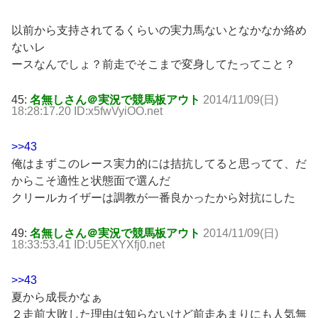
以前から支持されてるくらいの実力馬ないとなかなか絡め
ないレ
ースなんでしょ？前走でそこまで変身してたってこと？
45:
名無しさん＠実況で競馬板アウト
2014/11/09(日)
18:28:17.20 ID:x5fwVyiOO.net
>>43
俺はまずこのレース実力的には拮抗してると思ってて、だ
からこそ適性と状態面で選んだ
クリールカイザーは調教が一番良かったから対抗にした
49:
名無しさん＠実況で競馬板アウト
2014/11/09(日)
18:33:53.41 ID:U5EXYXfj0.net
>>43
夏から成長かなぁ
２走前大敗した理由は知らないけど前走あまりにも人気無