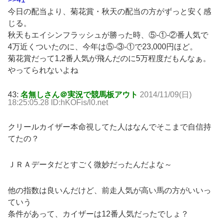
今日の配当より、菊花賞・秋天の配当の方がずっと安く感
じる。
秋天もエイシンフラッシュが勝った時、⑤-①-②番人気で
4万近くついたのに、今年は⑤-③-①で23,000円ほど。
菊花賞だって1,2番人気が飛んだのに5万程度だもんなぁ。
やってられないよね
43:
名無しさん＠実況で競馬板アウト
2014/11/09(日)
18:25:05.28 ID:hKOFis/l0.net
クリールカイザー本命視してた人はなんでそこまで自信持
てたの？
ＪＲＡデータだとすごく微妙だったんだよな～
他の指数は良いんだけど、前走人気が高い馬の方がいいっ
ていう
条件があって、カイザーは12番人気だったでしょ？