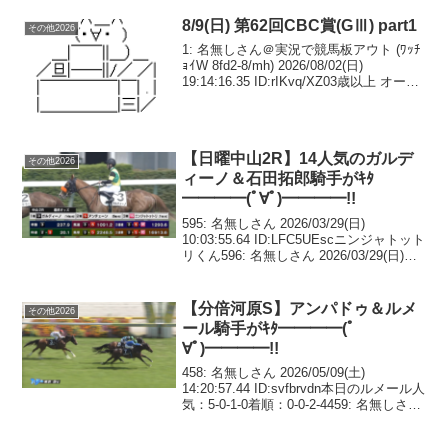
8/9(日) 第62回CBC賞(GⅢ) part1
その他2026
1: 名無しさん＠実況で競馬板アウト (ﾜｯﾁ
ｮｲW 8fd2-8/mh) 2026/08/02(日)
19:14:16.35 ID:rIKvq/XZ03歳以上 オープ
ン （国際）（特指） ハンデ コース：
1,200メートル（芝・左）第1回...
【日曜中山2R】14人気のガルデ
その他2026
ィーノ＆石田拓郎騎手がｷﾀ
━━━━(ﾟ∀ﾟ)━━━━!!
595: 名無しさん 2026/03/29(日)
10:03:55.64 ID:LFC5UEscニンジャトット
リくん596: 名無しさん 2026/03/29(日)
10:04:36.74 ID:SMWRBmRx忍者🥷600:
名無しさん ...
【分倍河原S】アンパドゥ＆ルメ
その他2026
ール騎手がｷﾀ━━━━(ﾟ
∀ﾟ)━━━━!!
458: 名無しさん 2026/05/09(土)
14:20:57.44 ID:svfbrvdn本日のルメール人
気：5-0-1-0着順：0-0-2-4459: 名無しさん
2026/05/09(土) 14:24:10.64 ID:4l0UV...