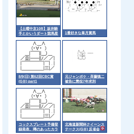
【土曜中京10R】坂井騎
1番好きな皐月賞馬
手とかいうダート競馬星
人
8/9(日) 第62回CBC賞
元ジャンポケ・斉藤慎二
(GⅢ) part1
被告に懲役7年求刑
コックスプレート予備登
北海道新聞杯クイーンス
録発表、噂のあったカラ
テークス(GⅢ) 反省会