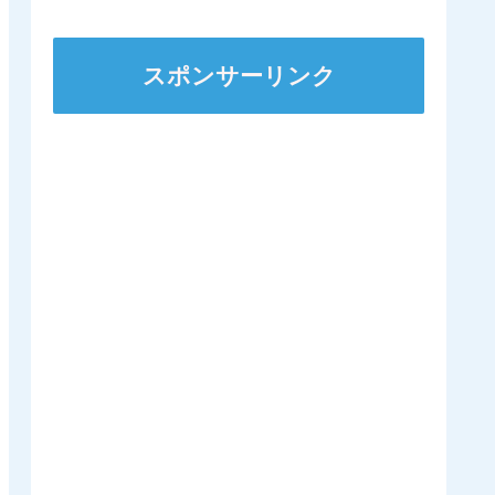
ンダガンは登録無しで再
来日の可能性高まる
スポンサーリンク