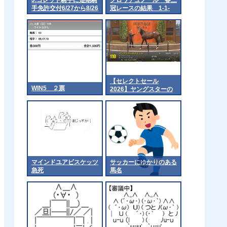
手免許交付6/27から8/26
冠レースの結果 1-1-
まで
2←これwww
【セレクトセール
WIN5 ２票
2026】ヤングスターの
2025（父イクイノック
ス）4億2千万円で落
札 他
マインドユアビスケッツ
サッカーにゆかりのある
急死
馬名