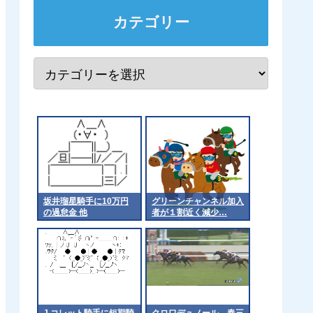
カテゴリー
坂井瑠星騎手に10万円
グリーンチャンネル加入
の過怠金 他
者が１割近く減少…
JRA無料ライブ配信開
始から２カ月で３・３万
減
J.コレット騎手に短期騎
クロワデュノール 春三