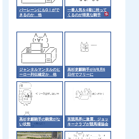
バーレーンにもGⅠがで
一番人気を4着に持って
きるのか 他
くるのが得意な騎手
ジャンタルマンタルのヒ
高杉吏麒騎手がが8月6
ーロー列伝確定か 他
日付でフリーに
高杉吏麒騎手の騎乗がな
英競馬界に激震、ジョッ
い状態
キークラブが競馬場協会
から脱退