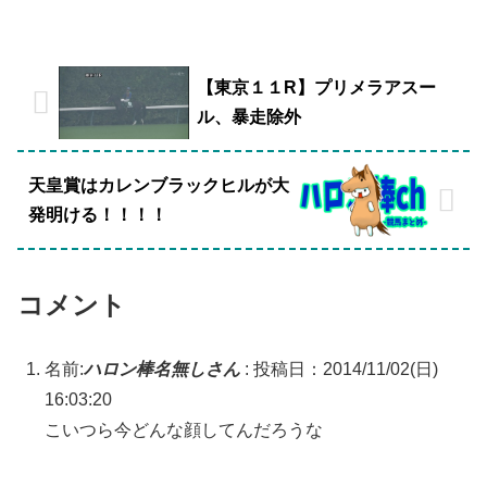
【東京１１R】プリメラアスー
ル、暴走除外
天皇賞はカレンブラックヒルが大
発明ける！！！！
コメント
名前:
ハロン棒名無しさん
:
投稿日：2014/11/02(日)
16:03:20
こいつら今どんな顔してんだろうな