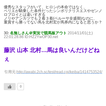
優秀なスタッフがいて、ヒロシの本命ではなく、
ペリエが騎乗した条件だったシンボリクリスエスやゼンノ
ロブロイとは違いすぎる
ノリやアンカツでも２着３着(ペルーサ全盛期)なのに、
重賞すら勝ってない馬を北村宏が馬券内になると思うか？
30:
名無しさん＠実況で競馬板アウト
2014/11/01(土)
22:01:28.86 ID:HZ2YwOP30.net
藤沢 山本 北村…馬は良いんだけどね
ぇ
引用元:
http://awabi.2ch.sc/test/read.cgi/keiba/1414753524/
0