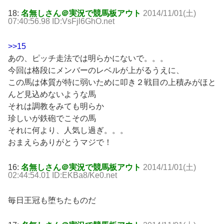
18:
名無しさん＠実況で競馬板アウト
2014/11/01(土)
07:40:56.98 ID:VsFjl6GhO.net
>>15
あの、ピッチ走法では明らかにないで。。。
今回は格段にメンバーのレベルが上がるうえに、
この馬は体質が特に弱いために叩き２戦目の上積みがほと
んど見込めないような馬
それは調教をみても明らか
珍しいが鉄砲でこその馬
それに何より、人気し過ぎ。。。
おまえらありがとうマジで！
16:
名無しさん＠実況で競馬板アウト
2014/11/01(土)
02:44:54.01 ID:EKBa8/Ke0.net
毎日王冠も堕ちたものだ