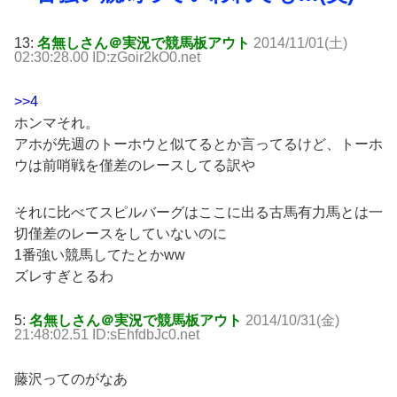
13:
名無しさん＠実況で競馬板アウト
2014/11/01(土)
02:30:28.00 ID:zGoir2kO0.net
>>4
ホンマそれ。
アホが先週のトーホウと似てるとか言ってるけど、トーホ
ウは前哨戦を僅差のレースしてる訳や
それに比べてスピルバーグはここに出る古馬有力馬とは一
切僅差のレースをしていないのに
1番強い競馬してたとかww
ズレすぎとるわ
5:
名無しさん＠実況で競馬板アウト
2014/10/31(金)
21:48:02.51 ID:sEhfdbJc0.net
藤沢ってのがなあ