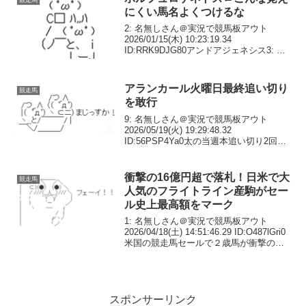
にくい馬名よくつけるな
2: 名無しさん＠実況で競馬板アウト
2026/01/15(木) 10:23:19.34
ID:RRK9DJG80アンドアジェネシス3: 名
無しさん＠実況で競馬板アウト
2026/01/15(木) 10:23:22.72 ID:74h66J...
アランカール火曜日最終追い切り
競走馬
を敢行
9: 名無しさん＠実況で競馬板アウト
2026/05/19(火) 19:29:48.32
ID:56PSP4Ya0太の当週本追い切り2回を
思い出した10: 名無しさん＠実況で競馬板
アウト 2026/05/19(火) 19:30:22.47 ...
衝撃の16億円超で落札！日米で大
競走馬
人気のフライトライン産駒がセー
ル史上最高額をマーク
1: 名無しさん＠実況で競馬板アウト
2026/04/18(土) 14:51:46.29 ID:O487lGri0
米国の競走馬セールで２歳馬が衝撃の１
６億円超で落札された。超高額馬が誕生
したのは、現地時間４月１７日に米国フ
ロリダ州で開催され...
スポンサーリンク