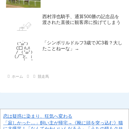
西村淳也騎手、通算500勝の記念品を
渡された直後に観客席に投げてしまう
「シンボリルドルフ3歳でJC3着？大し
たことねーな」→
ホーム
競走馬
恋は疑惑に染まり、狂気へ変わる
「寂しかった…」飼い主が帰宅→《靴に頭を突っ込む》猫
に大爆笑！「なんてかわいいんだろう」「うちの猫もクサ