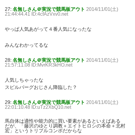
27:
名無しさん＠実況で競馬板アウト
2014/11/01(土)
21:44:44.41 ID:4cfAzVxv0.net
やっぱ人気あがって４番人気になったな
みんなわかってるな
28:
名無しさん＠実況で競馬板アウト
2014/11/01(土)
21:57:11.08 ID:MvrKR3kHO.net
人気しちゃったな
スピルバーグおじさん降臨した？
29:
名無しさん＠実況で競馬板アウト
2014/11/01(土)
22:01:10.48 ID:uTz2XbQ10.net
馬自体は適性や能力的に買い要素があるといえばある
だが、「藤沢のゆとり調教＋エイトヒロシの本命＋北村
宏」というトリプルコンボだからな