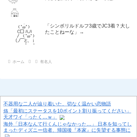
「シンボリルドルフ3歳でJC3着？大し
たことねーな」→
ホーム
有名人
不器用な二人が辿り着いた、切なく温かい恋物語
烙「最初にステータスを10ポイント割り振ってください」
天才ワイ「ったく…ｗ」
海外「日本なんて行くんじゃなかった…」 日本を知ってし
まったディズニー信者、帰国後『本家』に失望する事態に