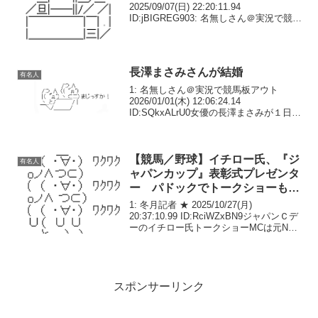
2025/09/07(日) 22:20:11.94
ID:jBIGREG903: 名無しさん＠実況で競馬
板アウト 2025/09/07(日) 22:21:32.62
ID:8LR6EQ7g0400回か7...
長澤まさみさんが結婚
有名人
1: 名無しさん＠実況で競馬板アウト
2026/01/01(木) 12:06:24.14
ID:SQkxALrU0女優の長澤まさみが１日、
映画監督の福永壮志氏と結婚したことを
発表した。所属する東宝芸能株式会社が
報告した。長澤まさみよりお知ら...
【競馬／野球】イチロー氏、『ジ
有名人
ャパンカップ』表彰式プレゼンタ
ー パドックでトークショーも開
催 MCは元NHK・住吉美紀アナ
1: 冬月記者 ★ 2025/10/27(月)
[冬月記者★]
20:37:10.99 ID:RciWZxBN9ジャパンＣデ
ーのイチロー氏トークショーMCは元NHK
のフリーアナウンサーが担当 JRA発表
JRAは25日、第5回東京競馬の開催期間イ
ベントを発表...
スポンサーリンク