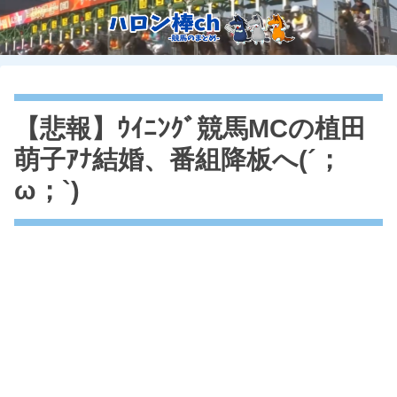
【悲報】ｳｲﾆﾝｸﾞ競馬MCの植田
萌子ｱﾅ結婚、番組降板へ(´；
ω；`)