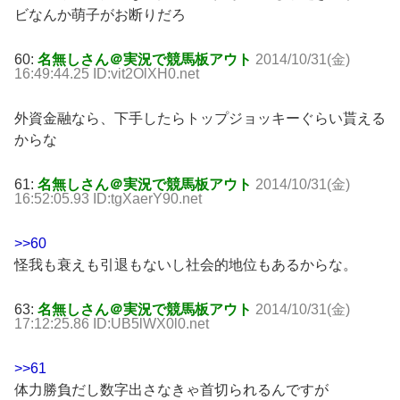
ビなんか萌子がお断りだろ
60:
名無しさん＠実況で競馬板アウト
2014/10/31(金)
16:49:44.25 ID:vit2OlXH0.net
外資金融なら、下手したらトップジョッキーぐらい貰える
からな
61:
名無しさん＠実況で競馬板アウト
2014/10/31(金)
16:52:05.93 ID:tgXaerY90.net
>>60
怪我も衰えも引退もないし社会的地位もあるからな。
63:
名無しさん＠実況で競馬板アウト
2014/10/31(金)
17:12:25.86 ID:UB5lWX0l0.net
>>61
体力勝負だし数字出さなきゃ首切られるんですが