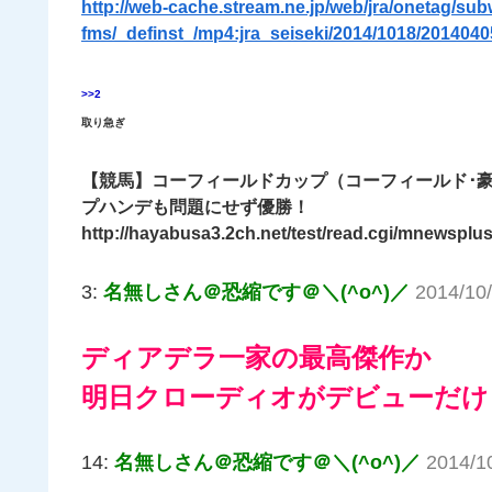
http://web-cache.stream.ne.jp/web/jra/onetag/sub
fms/_definst_/mp4:jra_seiseki/2014/1018/2014
>>2
取り急ぎ
【競馬】コーフィールドカップ（コーフィールド･
プハンデも問題にせず優勝！
http://hayabusa3.2ch.net/test/read.cgi/mnewsplu
3:
名無しさん＠恐縮です＠＼(^o^)／
2014/10/
ディアデラ一家の最高傑作か
明日クローディオがデビューだけ
14:
名無しさん＠恐縮です＠＼(^o^)／
2014/1