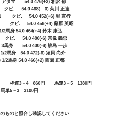
タマ 54.0 476(+2) 相沢 郁
ビ. 54.0 468( 0) 菊川 正達
ビ. 54.0 452(+6) 堀 宣行
. 54.0 458(+4) 藤原 英昭
2馬身 54.0 464(+4) 鈴木 康弘
ビ. 54.0 480(-6) 宗像 義忠
馬身 54.0 400(-6) 鮫島 一歩
 54.0 472(-6) 須貝 尚介
馬身 54.0 466(+2) 西園 正都
0円 枠連3－4 860円 馬連3－5 1380円
馬単5－3 3100円
行のものと照合し確認してください