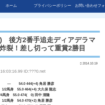
ホーム
プライバシーポリシー
お問い合わせフォ
2) 後方2番手追走ディアデラマ
脚炸裂！差し切って重賞2勝目
2014.10.19
16:03:16.99 ID:???0.net
 — 54.0 444(+4) 角居 勝彦
2馬身 55.0 464(+4) 大久保 龍志
馬身 55.0 474( 0) 田中 清隆
馬身 54.0 470(+2) 角居 勝彦