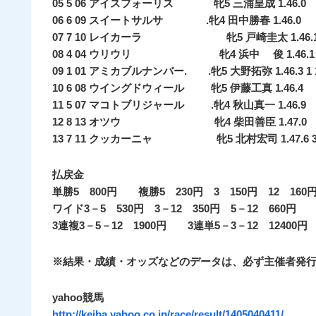
05 5 06 アイスフォーリス 牝5 三浦皇成 1.46.0 ア
06 6 09 スイートサルサ .牝4 田中勝春 1.46.0 ク
07 7 10 レイカーラ 牝5 戸崎圭太 1.46.1 ク
08 4 04 ウリウリ 牝4 浜中 俊 1.46.1 クビ
09 1 01 アミカブルナンバー. .牝5 大野拓弥 1.46.3 1 1/
10 6 08 ウイングドウィール 牝5 伊藤工真 1.46.4 ク
11 5 07 マコトブリジャール .牝4 秋山真一 1.46.9 3
12 8 13 オツウ 牝4 柴田善臣 1.47.0 1/2馬身
13 7 11 クッカーニャ 牝5 北村宏司 1.47.6 3 1/2
払戻金
単勝5 800円 複勝5 230円 3 150円 12 16
ワイド3－5 530円 3－12 350円 5－12 660円 
3連複3－5－12 1900円 3連単5－3－12 12400円
※結果・成績・オッズなどのデータは、必ず主催者発
yahoo競馬
http://keiba.yahoo.co.jp/race/result/1405040411/