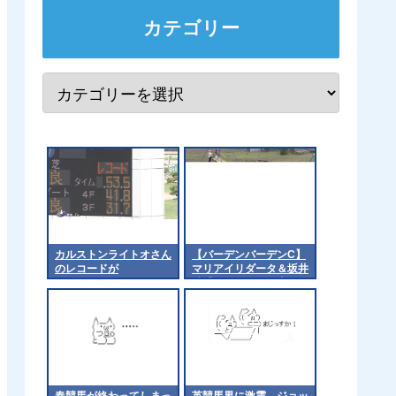
カテゴリー
カルストンライトオさん
【バーデンバーデンC】
のレコードが
マリアイリダータ＆坂井
騎手がｷﾀ━━━━(ﾟ
∀ﾟ)━━━━!!
春競馬が終わってしまっ
英競馬界に激震、ジョッ