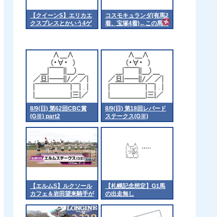
【クイーンS】エリカエ
コスモキュランダ(有馬2
クスプレスとかいう4ゲ
着、宝塚4着)←この馬の
ッター 他
評価
8/9(日) 第62回CBC賞
8/9(日) 第18回レパード
(GⅢ) part2
ステークス(GⅢ)
【エルムS】ルクソール
【札幌記念想定】G1馬
カフェ＆岩田望来騎手が
の出走無し
ｷﾀ━━━━(ﾟ
∀ﾟ)━━━━!!