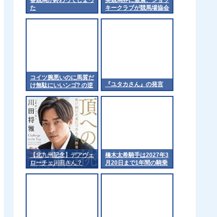
た
キークラブが競馬場協会
から脱退
コイツ腕悪いのに馬質だ
『ユタカさん』の発言
け無駄にいいンゴ? の逆
って誰や
【北九州記念】デアヴェ
橋木太希騎手は2027年3
ローチェ川田さん？
月20日まで1年間の騎乗
停止