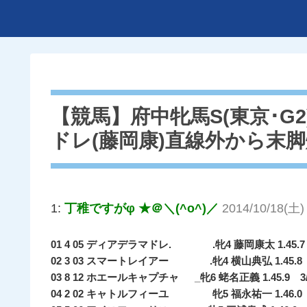
【競馬】府中牝馬S(東京･G
ドレ(藤岡康)直線外から末
1:
丁稚ですがφ ★＠＼(^o^)／
2014/10/18(土) 
01 4 05 ディアデラマドレ. .牝4 藤岡康太 1.45.7
02 3 03 スマートレイアー .牝4 横山典弘 1.45.8 1/
03 8 12 ホエールキャプチャ _牝6 蛯名正義 1.45.9 3/4
04 2 02 キャトルフィーユ 牝5 福永祐一 1.46.0 1/2