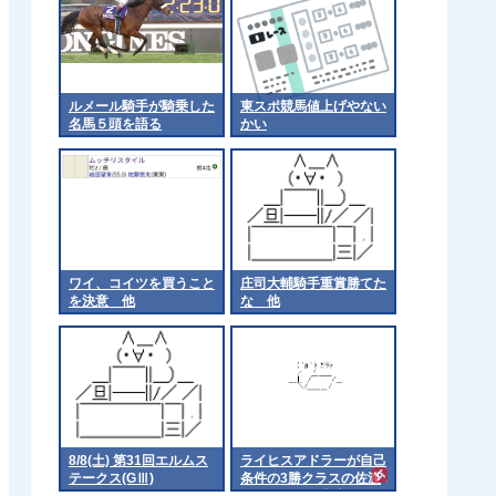
ルメール騎手が騎乗した
東スポ競馬値上げやない
名馬５頭を語る
かい
ワイ、コイツを買うこと
庄司大輔騎手重賞勝てた
を決意 他
な 他
8/8(土) 第31回エルムス
ライヒスアドラーが自己
テークス(GⅢ)
条件の3勝クラスの佐渡