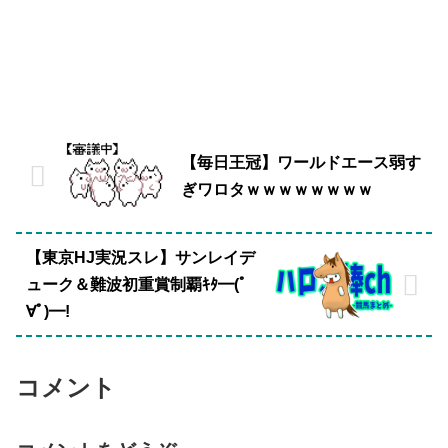
【毎日王冠】ワールドエース弱す
ぎワロタｗｗｗｗｗｗｗｗ
【東京HJ実況スレ】サンレイデ
ューク＆難波初重賞制覇ｷﾀ━(ﾟ
∀ﾟ)━!
コメント