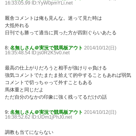
16:33:05.99 ID:YyW0pmYLi.net
厩舎コメントは俺も見んな。迷って見た時は
大抵外れる
日刊でも勝って適当に買った方が四割ぐらいあたる
8:
名無しさん＠実況で競馬板アウト
2014/10/12(日)
16:35:48.54 ID:js0R2K5v0.net
最高の仕上がりだろうと相手が強けりゃ負ける
強気コメントでたまたま拾えて的中することもあれば弱気
コメントで切っちゃって外すこともある
馬体重と同じだよ
ただ自分のなかの印象に強く残ってるだけの話
9:
名無しさん＠実況で競馬板アウト
2014/10/12(日)
16:38:52.62 ID:UDm1jPhJ0.net
調教も当てにならない