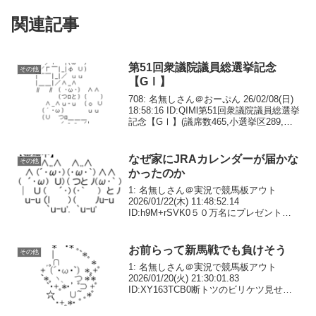
関連記事
第51回衆議院議員総選挙記念
その他
【GⅠ】
708: 名無しさん＠おーぷん 26/02/08(日)
18:58:16 ID:QIMl第51回衆議院議員総選挙
記念【GⅠ】(議席数465,小選挙区289,比
例代表176)20:00発走710: 名無しさん＠お
ーぷん 26/02/08(日)...
なぜ家にJRAカレンダーが届かな
その他
かったのか
1: 名無しさん＠実況で競馬板アウト
2026/01/22(木) 11:48:52.14
ID:h9M+rSVK0５０万名にプレゼントな
のだが？2: 名無しさん＠実況で競馬板ア
ウト 2026/01/22(木) 11:50:11.31 ID:...
お前らって新馬戦でも負けそう
その他
1: 名無しさん＠実況で競馬板アウト
2026/01/20(火) 21:30:01.83
ID:XY163TCB0断トツのビリケツ見せ場
なし、いいとこなし48: 名無しさん＠実況
で競馬板アウト 2026/01/21(水)