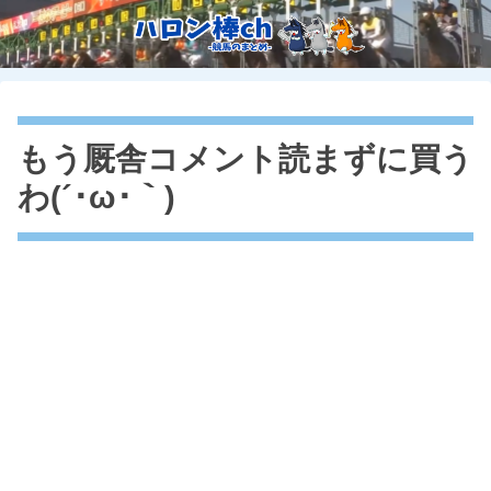
もう厩舎コメント読まずに買う
わ(´･ω･｀)