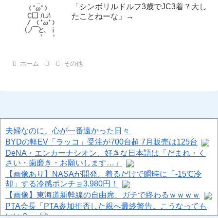
「シンボリルドルフ3歳でJC3着？大し
たことねーな」→
ホーム
その他
夫婦なのに、心が一番遠かった日々
BYDの軽EV「ラッコ」受注が700台超 7月販売は125台
DeNA・エンカーナシオン、好きな日本語は「だまれ・く
さい・歯磨き・お願いします…」
【画像あり】NASAが開発、着るだけで瞬時に「-15℃冷
却」する冷感ポンチョ3,980円！
【画像】東海道新幹線の自由席、ガチで終わるｗｗｗｗ
PTA会長「PTA参加拒否した親へ最終警告。こうなっても
いい？」