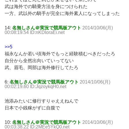
武は海外での騎乗方法を身につけられた
一方、武以外の騎手が完全に海外素人になってしまった
14:
名無しさん＠実況で競馬板アウト
2014/10/06(月)
00:08:19.54 ID:nKDIoraEi.net
>>5
福永なんか若い頃海外でもっと経験積むべきだったろ
自分から全然出向いていってない
武、眉毛、岡部は海外修行してたろ
6:
名無しさん＠実況で競馬板アウト
2014/10/06(月)
00:02:19.60 ID:JqzoykqH0.net
池添みたいに修行すりゃええねんで
日本で小銭稼がずに自腹で
10:
名無しさん＠実況で競馬板アウト
2014/10/06(月)
00:03:38.22 ID:2MEe5YkQ0.net