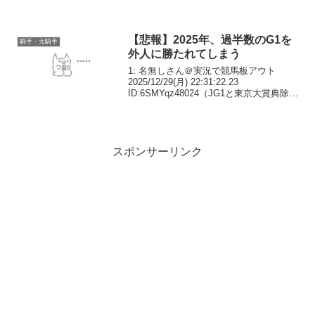
実況で競馬板アウト 2025/08/09(土)
17:59:13.79 ID:mNqGTcJh0ルメ...
【悲報】2025年、過半数のG1を
騎手・元騎手
外人に勝たれてしまう
1: 名無しさん＠実況で競馬板アウト
2025/12/29(月) 22:31:22.23
ID:6SMYqz48024（JG1と東京大賞典除
く）のうち外国人騎手が13勝4: 名無しさ
ん＠実況で競馬板アウト 2025/12/29(月)
22:...
スポンサーリンク