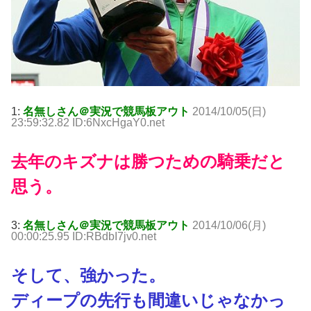
1:
名無しさん＠実況で競馬板アウト
2014/10/05(日)
23:59:32.82 ID:6NxcHgaY0.net
去年のキズナは勝つための騎乗だと
思う。
3:
名無しさん＠実況で競馬板アウト
2014/10/06(月)
00:00:25.95 ID:RBdbI7jv0.net
そして、強かった。
ディープの先行も間違いじゃなかっ