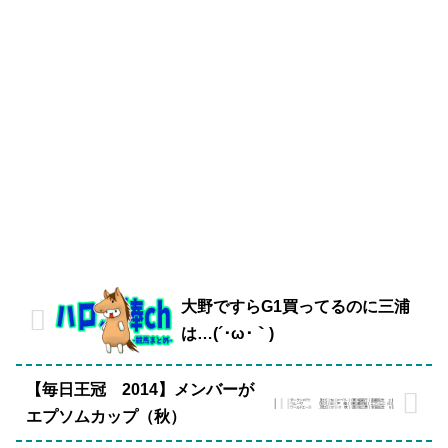
大野ですらG1買ってるのに三浦
は…(´･ω･｀)
【毎日王冠 2014】メンバーが
エプソムカップ（秋）