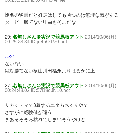
00:23:31.29 ID:URHfi5lvi.net
蛯名の騎乗だと好走はしても勝つのは無理な気がする
ダービー勝てない理由もそこだな
29:
名無しさん＠実況で競馬板アウト
2014/10/06(月)
00:25:23.34 ID:jq4bOlPz0.net
>>25
ないない
絶対勝てない横山川田福永よりはるかに上
27:
名無しさん＠実況で競馬板アウト
2014/10/06(月)
00:24:48.02 ID:57B9qJN10.net
サガシティで3着するユタカちゃんやで
さすがに経験値が違う
まあそろそろ枯れてしまいそうやけど