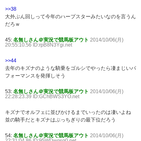
>>38
大外ぶん回しって今年のハープスターみたいなのを言うん
だろｗ
45:
名無しさん＠実況で競馬板アウト
2014/10/06(月)
20:55:10.56 ID:rpB8N3Ygi.net
>>44
去年のキズナのような騎乗をゴルシでやったら凄まじいパ
フォーマンスを発揮しそう
53:
名無しさん＠実況で競馬板アウト
2014/10/06(月)
22:28:23.39 ID:GChBWS3YO.net
キズナでオルフェに並びかけるまでいったのは凄いよね
並の騎手だとキズナはぶっちぎりの最下位だろう
54:
名無しさん＠実況で競馬板アウト
2014/10/06(月)
22:31:04.86 ID:95WDwgsg0.net