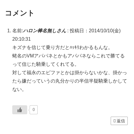
コメント
名前:
ハロン棒名無しさん
:
投稿日：2014/10/10(金)
20:10:31
キズナを信じて乗り方だとﾊｯｷﾘわかるもんな。
蛯名のVMアパパネとかもアパパネならこれで勝てる
って信じた騎乗してくれてる。
対して福永のエピファとかは掛からないかな、掛かっ
たら嫌だっていうの丸分かりの半信半疑騎乗しかして
ない。
0
返信