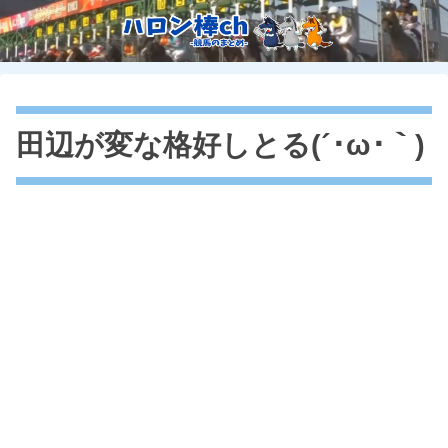
田辺が変な格好しとる(´･ω･｀)