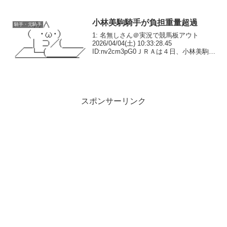
ーヤングと中東代表のタンバランバのガ
チバトルか？こいつ結構強いんだよな53:
名無しさん＠おーぷ...
小林美駒騎手が負担重量超過
騎手・元騎手
1: 名無しさん＠実況で競馬板アウト
2026/04/04(土) 10:33:28.45
ID:nv2cm3pG0ＪＲＡは４日、小林美駒騎
手（２１）＝美浦・鈴木伸＝が負担重量
超過のため、中山１Ｒで騎乗するマメー
アップルの重量を５２キロから５...
スポンサーリンク