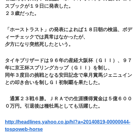
スブックが１９日に発表した。
２３歳だった。
「ホーストラスト」の発表によれば１８日朝の検温、ボデ
ィーチェックでは異常はなかったが、
夕方になり突然死したという。
タイキブリザードは９６年の産経大阪杯（ＧＩＩ）、９７
年に京王杯スプリングカップ（ＧＩＩ）を制し、
同年３度目の挑戦となる安田記念で皐月賞馬ジェニュイン
との叩き合いを制しＧＩ初制覇を果たした。
通算２３戦６勝。ＪＲＡでの生涯獲得賞金は５億６００
０万円。引退後は種牡馬としても活躍した。
http://headlines.yahoo.co.jp/hl?a=20140819-00000044-
tospoweb-horse