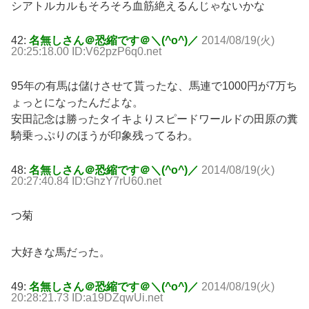
シアトルカルもそろそろ血筋絶えるんじゃないかな
42:
名無しさん＠恐縮です＠＼(^o^)／
2014/08/19(火)
20:25:18.00 ID:V62pzP6q0.net
95年の有馬は儲けさせて貰ったな、馬連で1000円が7万ち
ょっとになったんだよな。
安田記念は勝ったタイキよりスピードワールドの田原の糞
騎乗っぷりのほうが印象残ってるわ。
48:
名無しさん＠恐縮です＠＼(^o^)／
2014/08/19(火)
20:27:40.84 ID:GhzY7rU60.net
つ菊
大好きな馬だった。
49:
名無しさん＠恐縮です＠＼(^o^)／
2014/08/19(火)
20:28:21.73 ID:a19DZqwUi.net