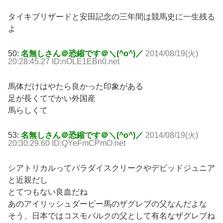
タイキブリザードと安田記念の三年間は競馬史に一生残る
よ
50:
名無しさん＠恐縮です＠＼(^o^)／
2014/08/19(火)
20:28:45.27 ID:nOLE1EBn0.net
馬体だけはやたら良かった印象がある
足が長くてでかい外国産
馬らしくて
53:
名無しさん＠恐縮です＠＼(^o^)／
2014/08/19(火)
20:30:29.60 ID:QYeFmCPmO.net
シアトリカルってパラダイスクリークやデビッドジュニア
と近親だし
とてつもない良血だね
あのアイリッシュダービー馬のザグレブの父なんだよな
そう、日本ではコスモバルクの父として有名なザグレブね