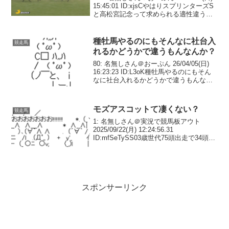
15:45:01 ID:xjsCやはりスプリンターズS
と高松宮記念って求められる適性違うん
やな370: 名無しさん＠おーぷん
26/03/29(日) 15:45:03 ID:42xsパ...
種牡馬やるのにもそんなに社台入
競走馬
れるかどうかで違うもんなんか？
80: 名無しさん＠おーぷん 26/04/05(日)
16:23:23 ID:L3oK種牡馬やるのにもそん
なに社台入れるかどうかで違うもんなん
か？83: 名無しさん＠おーぷん
26/04/05(日) 16:23:40 ID:slBh>>80...
モズアスコットて凄くない？
競走馬
1: 名無しさん＠実況で競馬板アウト
2025/09/22(月) 12:24:56.31
ID:mfSeTySS03歳世代75頭出走で34頭勝
ち上がり45%443戦46勝で勝率10.3%2歳
世代20頭出走で7頭勝ち上がっている3:
名無しさ...
スポンサーリンク