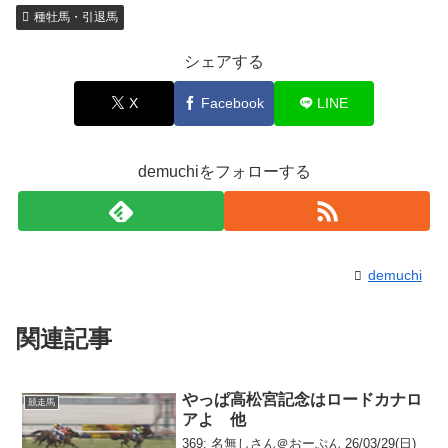
種牡馬・引退馬
シェアする
X
Facebook
LINE
demuchiをフォローする
demuchi
関連記事
やっぱ高松宮記念はロードカナロ
競走馬
アよ 他
369: 名無しさん＠おーぷん 26/03/29(日)