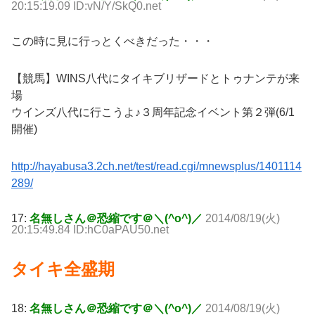
20:15:19.09 ID:vN/Y/SkQ0.net
この時に見に行っとくべきだった・・・
【競馬】WINS八代にタイキブリザードとトゥナンテが来
場
ウインズ八代に行こうよ♪３周年記念イベント第２弾(6/1
開催)
http://hayabusa3.2ch.net/test/read.cgi/mnewsplus/1401114
289/
17:
名無しさん＠恐縮です＠＼(^o^)／
2014/08/19(火)
20:15:49.84 ID:hC0aPAU50.net
タイキ全盛期
18:
名無しさん＠恐縮です＠＼(^o^)／
2014/08/19(火)