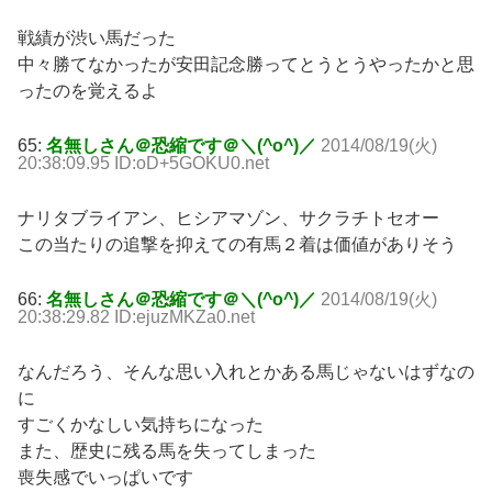
戦績が渋い馬だった
中々勝てなかったが安田記念勝ってとうとうやったかと思
ったのを覚えるよ
65:
名無しさん＠恐縮です＠＼(^o^)／
2014/08/19(火)
20:38:09.95 ID:oD+5GOKU0.net
ナリタブライアン、ヒシアマゾン、サクラチトセオー
この当たりの追撃を抑えての有馬２着は価値がありそう
66:
名無しさん＠恐縮です＠＼(^o^)／
2014/08/19(火)
20:38:29.82 ID:ejuzMKZa0.net
なんだろう、そんな思い入れとかある馬じゃないはずなの
に
すごくかなしい気持ちになった
また、歴史に残る馬を失ってしまった
喪失感でいっぱいです