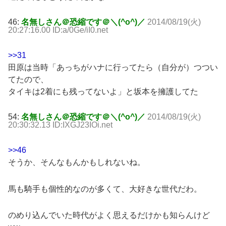
46:
名無しさん＠恐縮です＠＼(^o^)／
2014/08/19(火)
20:27:16.00 ID:a/0Ge/iI0.net
>>31
田原は当時「あっちがハナに行ってたら（自分が）つつい
てたので、
タイキは2着にも残ってないよ」と坂本を擁護してた
54:
名無しさん＠恐縮です＠＼(^o^)／
2014/08/19(火)
20:30:32.13 ID:IXGJ23IOi.net
>>46
そうか、そんなもんかもしれないね。
馬も騎手も個性的なのが多くて、大好きな世代だわ。
のめり込んでいた時代がよく思えるだけかも知らんけど