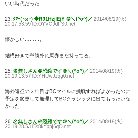
いい時代だった
23:
ｸﾏｰ(･ω･) ◆R91HzjlEjY ＠＼(^o^)／
2014/08/19(火)
20:17:53.59 ID:OYVO9dFS0.net
懐かしい………。
結構好きで単勝外れ馬券まだ持ってる。
25:
名無しさん＠恐縮です＠＼(^o^)／
2014/08/19(火)
20:19:13.57 ID:YHUwJzqg0.net
海外遠征の２年目はBCマイルに挑戦すればよかったのに
予定を変更して無理してBCクラシックに出てもったいな
かった
26:
名無しさん＠恐縮です＠＼(^o^)／
2014/08/19(火)
20:19:28.53 ID:8kYppj6qO.net