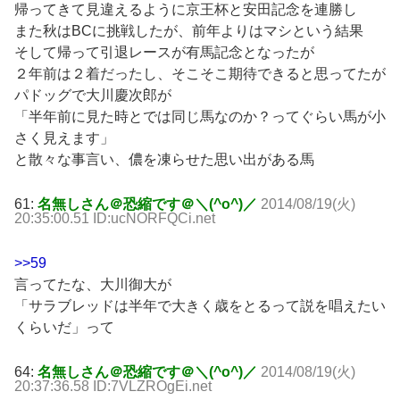
帰ってきて見違えるように京王杯と安田記念を連勝し
また秋はBCに挑戦したが、前年よりはマシという結果
そして帰って引退レースが有馬記念となったが
２年前は２着だったし、そこそこ期待できると思ってたが
パドッグで大川慶次郎が
「半年前に見た時とでは同じ馬なのか？ってぐらい馬が小
さく見えます」
と散々な事言い、儂を凍らせた思い出がある馬
61:
名無しさん＠恐縮です＠＼(^o^)／
2014/08/19(火)
20:35:00.51 ID:ucNORFQCi.net
>>59
言ってたな、大川御大が
「サラブレッドは半年で大きく歳をとるって説を唱えたい
くらいだ」って
64:
名無しさん＠恐縮です＠＼(^o^)／
2014/08/19(火)
20:37:36.58 ID:7VLZROgEi.net