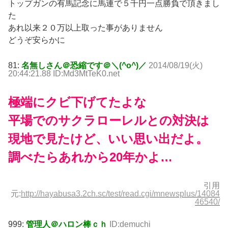
トップガンの有馬記念に馬連で５千円一点勝負で頂きまし
た
あれ以来２０万以上取った事がありません
どうぞ安らかに
81:
名無しさん＠恐縮です＠＼(^o^)／
2014/08/19(火)
20:44:21.88 ID:Md3MtTeK0.net
極端にクビ下げてたよな
平場でのサクラローレルとの対決は
現地で見たけど、いい思い出だよ。
調べたらあれから20年かよ…
引用
元:
http://hayabusa3.2ch.sc/test/read.cgi/mnewsplus/14084
46540/
999:
管理人
＠ハロン棒ｃｈ
ID:demuchi