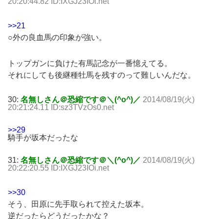
20:20:44.82 ID:IXGJ23IOi.net
>>21
○外の良血馬の印象が強い。
トップガンに負けた有馬記念が一番憶えてる。
それにしても後継種牡馬を残すのって難しいんだな。
30:
名無しさん＠恐縮です＠＼(^o^)／
2014/08/19(火)
20:21:24.11 ID:sz3TVzOs0.net
>>29
騎手が坂本だったな
31:
名無しさん＠恐縮です＠＼(^o^)／
2014/08/19(火)
20:22:20.55 ID:IXGJ23IOi.net
>>30
そう、田原に先手取られて控えた坂本。
逆だったらどうだったかな？