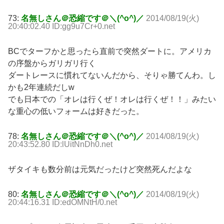
73:
名無しさん＠恐縮です＠＼(^o^)／
2014/08/19(火)
20:40:02.40 ID:gg9u7Cr+0.net
BCでターフかと思ったら直前で突然ダートに。アメリカ
の序盤からガリガリ行く
ダートレースに慣れてないんだから、そりゃ勝てんわ。し
かも2年連続だしw
でも日本での「オレは行くぜ！オレは行くぜ！！」みたい
な重心の低いフォームは好きだった。
78:
名無しさん＠恐縮です＠＼(^o^)／
2014/08/19(火)
20:43:52.80 ID:lUitNnDh0.net
ザタイキも数分前は元気だったけど突然死んだよな
80:
名無しさん＠恐縮です＠＼(^o^)／
2014/08/19(火)
20:44:16.31 ID:edOMNtH/0.net