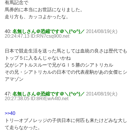
有馬記念で
馬券的に本当にお世話になりました。
走り方も、カッコよかったな。
40:
名無しさん＠恐縮です＠＼(^o^)／
2014/08/19(火)
20:24:47.13 ID:RN7csq900.net
日本で競走生活を送った馬としては血統の良さは歴代でも
トップ５に入るんじゃないかね
父がシアトルスルーで兄がＧⅠ５勝のシアトリカル
その兄・シアトリカルの日本での代表産駒があの女傑ヒシ
アマゾン
47:
名無しさん＠恐縮です＠＼(^o^)／
2014/08/19(火)
20:27:38.05 ID:8RrEwA4t0.net
>>40
トリ―オブノレッジの子供日本に何匹も来たけどみな大し
て走らなかった。