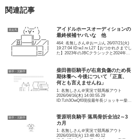
関連記事
アイドルホースオーディションの
競走馬
最終候補ヤバいな 他
464: 名無しさん＠おーぷん 26/07/21(火)
19:27:04 ID:wJ.rv.L27【おつかれさまでし
た】2023年のJBCクラシックと2024年の
帝王賞を勝利したキングズソードが引
退。左前浅屈腱炎を再発し、復帰を断念
すること...
柴田善臣騎手が右肩負傷のため長
騎手・元騎手
期休養へ 今後について「正直、
何とも言えませんね」
1: 名無しさん＠実況で競馬板アウト
2026/04/16(木) 14:00:55.29
ID:Tzh3OwQf0現役最年長ジョッキー柴田
善臣が右肩負傷のため長期休養へ「正
直、何とも言えませんね」JRA最年長ジ
ョッキーで、本紙連載でもおなじ...
菅原明良騎手 落馬骨折全治2～3
騎手・元騎手
カ月
1: 名無しさん＠実況で競馬板アウト
2026/03/03(火) 13:48:40.12