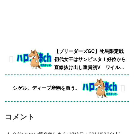
【ブリーダーズGC】牝馬限定戦
初代女王はサンビスタ！好位から
直線抜け出し重賞初V ワイルド
F2着
シゲル、ディープ産駒を買う。
コメント