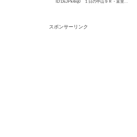
ID:DsJPk4rq0 １日の中山９Ｒ・富里特
別（４歳上２勝クラス）で騎乗していた
キャピタルリッチが故障し、向正面で落
馬した菅原明良騎手（２４、美浦...
スポンサーリンク