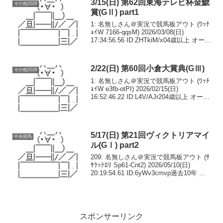
3/15(日) 第62回東海テレビ杯金鯱
その他2026
賞(GⅡ) part1
1: 名無しさん＠実況で競馬板アウト (ﾜｯﾁ
ｮｲW 7166-qqsM) 2026/03/08(日)
17:34:56.56 ID:ZHTkiM/x04歳以上 オープ
ン （国際）（指定） 別定 コース：2,000
メートル（芝・左）第1回特...
2/22(日) 第60回小倉大賞典(GⅢ)
その他2026
1: 名無しさん＠実況で競馬板アウト (ﾜｯﾁ
ｮｲW e3fb-otPI) 2026/02/15(日)
16:52:46.22 ID:L4V/AJr204歳以上 オープ
ン （国際）（特指） ハンデ コース：
1,800メートル（芝・右）第1回...
5/17(日) 第21回ヴィクトリアマイ
中央競馬
ル(GⅠ) part2
209: 名無しさん＠実況で競馬板アウト (ｻ
ｻｸｯﾃﾛﾘ Sp61-Cnt2) 2026/05/10(日)
20:19:54.61 ID:6yWv3cmvp過去10年 馬
券内30頭の脚質逃げ 0-0-0-10先行 2-3-3-
32差し 7...
スポンサーリンク