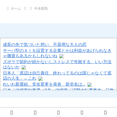
ホーム
中央競馬
成長の先で気づいた想い、不器用な大人の恋
サーバ型のＡＩを設置する企業とかは利益があげられなき
ゃ撤退もあるかもしれないね
ズボラで節約が続かないしストレスで失敗する、いい方法
はないか
日本人「底辺は自己責任、終わってるのは国じゃなくて底
辺の人生」←これ
れいわ新選組、党名変更を発表 新党名は...
日本「沖縄県知事選（9月」沖縄県「辺野古転覆事件」日教
組「同志社批判！（社民系」日本「日教組と全教は対立状
態（内ｹﾞﾊﾞ」特別調査委員会「同志社に猛省促す」→
（ ´_ゝ`）中道幹事長、食料品消費税2年間1%の閣議決定を
批判 → 記者「中道改革連合は食料品消費税ゼロを公約に掲
© 2013-2026 ハロン棒ch.