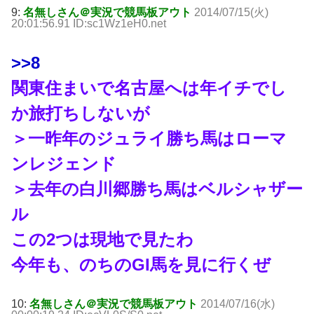
9:
名無しさん＠実況で競馬板アウト
2014/07/15(火)
20:01:56.91 ID:sc1Wz1eH0.net
>>8
関東住まいで名古屋へは年イチでし
か旅打ちしないが
＞一昨年のジュライ勝ち馬はローマ
ンレジェンド
＞去年の白川郷勝ち馬はベルシャザー
ル
この2つは現地で見たわ
今年も、のちのGI馬を見に行くぜ
10:
名無しさん＠実況で競馬板アウト
2014/07/16(水)