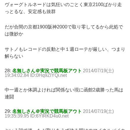
ヴォーグトルネードは気狂いのごとく東京2100ばかり走
っとるな、安定感も抜群
だが合間の京都1900阪神2000で取り零してるから此処で
は微妙か
サトノもレコードの反動と中１週ローテが厳しい、つまり
解らない
28:
名無しさん＠実況で競馬板アウト
2014/07/19(土)
19:34:02.84 ID:0Hq9ZlYQi.net
中一週とか体調よければ関係ない現に函館2歳勝った馬は
連闘
29:
名無しさん＠実況で競馬板アウト
2014/07/19(土)
19:35:39.95 ID:6YlRKD4u0.net