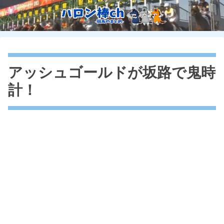
アッシュゴールドが坂路で鬼時
計！