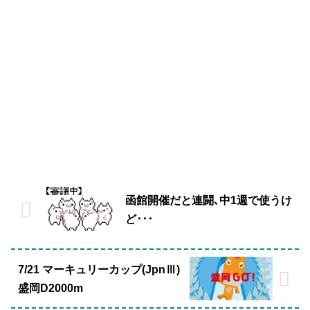
函館開催だと連闘､中1週で使うけ
ど･･･
7/21 マーキュリーカップ(JpnⅢ)
盛岡D2000m