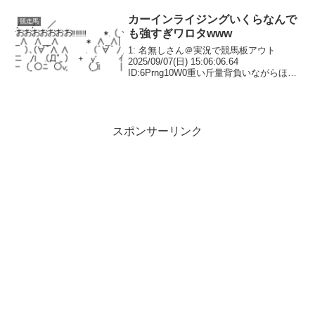
ID:ZH.cy.L1>>201付け...
カーインライジングいくらなんで
競走馬
も強すぎワロタwww
1: 名無しさん＠実況で競馬板アウト
2025/09/07(日) 15:06:06.64
ID:6Prng10W0重い斤量背負いながらほぼ
手網動かさずに圧勝🌧️ 大雨、トップハン
デ……それでも最後は圧勝！🇭🇰 1200m
の香港特区行政長官盃...
スポンサーリンク