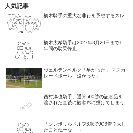
人気記事
橋木騎手の重大な非行を予想するスレ
橋木太希騎手は2027年3月20日まで1
年間の騎乗停止
ヴェルテンベルク「早かった」 マスカ
レードボール「遅かった」
西村淳也騎手、通算500勝の記念品を
渡された直後に観客席に投げてしまう
「シンボリルドルフ3歳でJC3着？大し
たことねーな」→