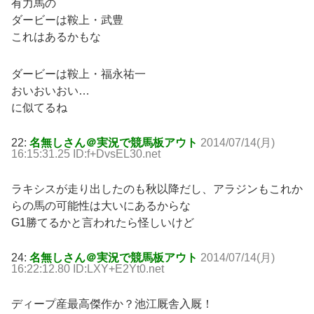
有力馬の
ダービーは鞍上・武豊
これはあるかもな
ダービーは鞍上・福永祐一
おいおいおい…
に似てるね
22:
名無しさん＠実況で競馬板アウト
2014/07/14(月)
16:15:31.25 ID:f+DvsEL30.net
ラキシスが走り出したのも秋以降だし、アラジンもこれか
らの馬の可能性は大いにあるからな
G1勝てるかと言われたら怪しいけど
24:
名無しさん＠実況で競馬板アウト
2014/07/14(月)
16:22:12.80 ID:LXY+E2Yt0.net
ディープ産最高傑作か？池江厩舎入厩！