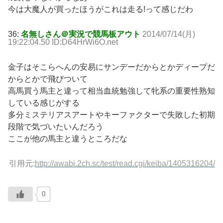
今は大魔人が買ったほうがこれは走る!って感じだわ
36:
名無しさん＠実況で競馬板アウト
2014/07/14(月)
19:22:04.50 ID:D64HrWi6O.net
金子はそこらへんの安易にサンデーだからとかディープだ
からとかで飛びついて
高馬買う馬主と違って相当血統勉強して牝系の重要性熟知
している感じがする
多分ミステリアスアートやキーファクターで失敗した初期
段階で気づいたいんだろう
ここが他の馬主と違うところだな
引用元:
http://awabi.2ch.sc/test/read.cgi/keiba/1405316204/
0