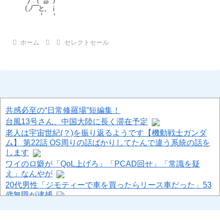
ホーム
セレクトセール
共感必至の“日常修羅場”短編集！
台風13号さん、中国大陸に長く滞在予定
老人は宇宙世紀(？)を振り返るようです【機動戦士ガンダ
ム】 第22話 OS周りの話ばかりしてたんで違う系統の話を
します
ワイのロ癖が「QoL上げろ」「PCAD回せ」「常識を疑
え」なんやが
20代男性「ジモティーで車を買ったらリース車だった」53
歳無職が逮捕
【画像】この声優のおしり
【速報】 中国、ガチで逝く