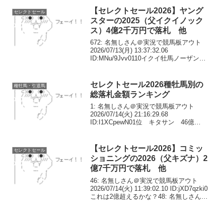
【セレクトセール2026】ヤング
セレクトセール
スターの2025（父イクイノック
ス）4億2千万円で落札 他
672: 名無しさん＠実況で競馬板アウト
2026/07/13(月) 13:37:32.06
ID:MNu/9Jvv0110イクイ牡馬ノーザンフ
ァームヤングスター680: 名無しさん＠実
況で競馬板アウト 2026/07/13(月) 13:3...
セレクトセール2026種牡馬別の
種牡馬・引退馬
総落札金額ランキング
1: 名無しさん＠実況で競馬板アウト
2026/07/14(火) 21:16:29.68
ID:I1XCpewN01位 キタサン 46億
78002位 イクイ 41億67003位 キズ
ナ 24億4位 エピファ 21億20005位
F4 18億...
【セレクトセール2026】コミッ
セレクトセール
ショニングの2026（父キズナ）2
億7千万円で落札 他
46: 名無しさん＠実況で競馬板アウト
2026/07/14(火) 11:39:02.10 ID:jXD7qzki0
これは2億超えるかな？48: 名無しさん＠
実況で競馬板アウト 2026/07/14(火)
11:39:03.31 ID:h8...