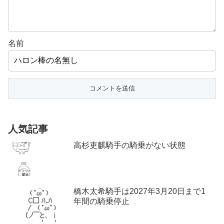
名前
人気記事
高杉吏麒騎手の騎乗がない状態
橋木太希騎手は2027年3月20日まで1
年間の騎乗停止