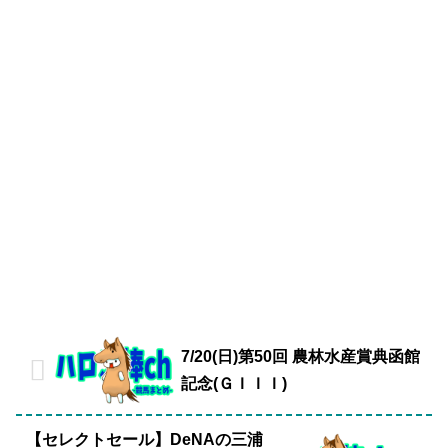
7/20(日)第50回 農林水産賞典函館
記念(ＧＩＩＩ)
【セレクトセール】DeNAの三浦