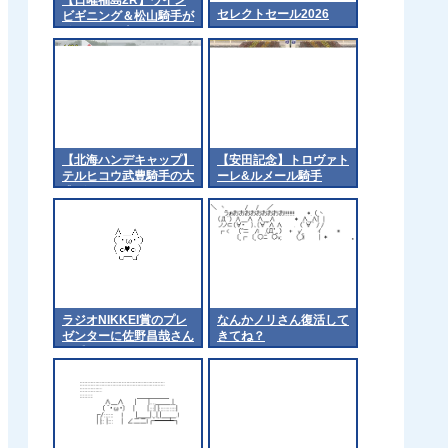
セレクトセール2026
ビギニング＆松山騎手が
ｷﾀ━━━━(ﾟ
∀ﾟ)━━━━!!
【北海ハンデキャップ】
【安田記念】トロヴァト
テルヒコウ武豊騎手の大
ーレ&ルメール騎手
逃げ
ラジオNIKKEI賞のプレ
なんかノリさん復活して
ゼンターに佐野昌哉さん
きてね？
を呼んだらサノノグレー
ターが圧勝w