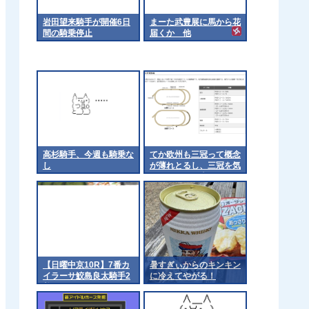
岩田望来騎手が開催6日
まーた武豊展に馬から花
間の騎乗停止
届くか 他
高杉騎手、今週も騎乗な
てか欧州も三冠って概念
し
が薄れとるし、三冠を気
にするのは日本くらいに
なるんやろか 他
【日曜中京10R】7番カ
暑すぎぃからのキンキン
イラーサ鮫島良太騎手2
に冷えてやがる！
着