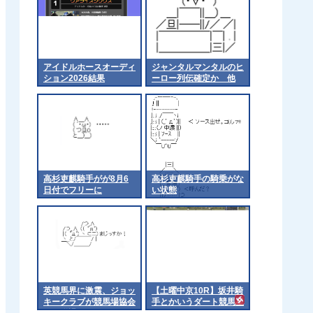
アイドルホースオーディ
ジャンタルマンタルのヒ
ション2026結果
ーロー列伝確定か 他
高杉吏麒騎手がが8月6
高杉吏麒騎手の騎乗がな
日付でフリーに
い状態
英競馬界に激震、ジョッ
【土曜中京10R】坂井騎
キークラブが競馬場協会
手とかいうダート競馬星