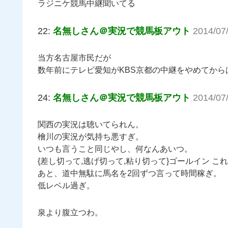
ラジニケ競馬中継聞いてる
22:
名無しさん＠実況で競馬板アウト
2014/07
当方名古屋市民だが
数年前にテレビ愛知がKBS京都の中継をやめてか
24:
名無しさん＠実況で競馬板アウト
2014/07
関西の実況は聴いてられん。
檜川の実況が気持ち悪すぎ。
いつも言うこと同じやし、何なんあいつ。
{差し切って,逃げ切って,粘り切って}ゴールイン こ
あと、道中無駄に馬名を2回ずつ言って時間稼ぎ。
低レベル過ぎ。
泉より腹立つわ。