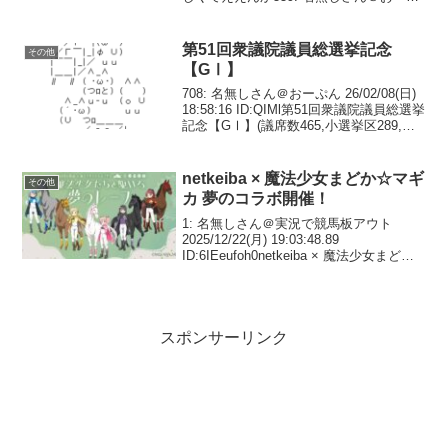
ん 26/07/05(日) 11:08:10 ID:cU.81.L10な
お今週後半...
第51回衆議院議員総選挙記念
その他
【GⅠ】
708: 名無しさん＠おーぷん 26/02/08(日)
18:58:16 ID:QIMl第51回衆議院議員総選挙
記念【GⅠ】(議席数465,小選挙区289,比
例代表176)20:00発走710: 名無しさん＠お
ーぷん 26/02/08(日)...
netkeiba × 魔法少女まどか☆マギ
その他
カ 夢のコラボ開催！
1: 名無しさん＠実況で競馬板アウト
2025/12/22(月) 19:03:48.89
ID:6IEeufoh0netkeiba × 魔法少女まどか
☆マギカ夢のコラボ開催！プレゼントが
当たる予想クイズ・SNS投稿キャンペー
ン、描き下ろしイ...
スポンサーリンク