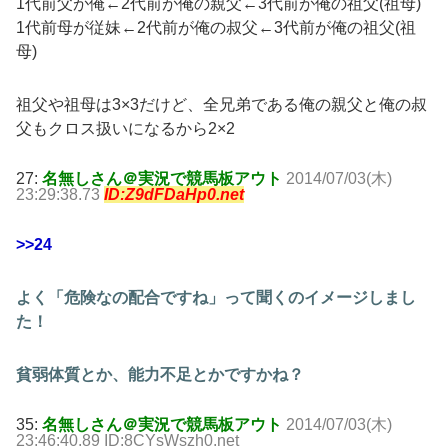
1代前父が俺←2代前が俺の親父←3代前が俺の祖父(祖母)
1代前母が従妹←2代前が俺の叔父←3代前が俺の祖父(祖
母)
祖父や祖母は3×3だけど、全兄弟である俺の親父と俺の叔
父もクロス扱いになるから2×2
27:
名無しさん＠実況で競馬板アウト
2014/07/03(木)
23:29:38.73
ID:Z9dFDaHp0.net
>>24
よく「危険なの配合ですね」って聞くのイメージしまし
た！
貧弱体質とか、能力不足とかですかね？
35:
名無しさん＠実況で競馬板アウト
2014/07/03(木)
23:46:40.89 ID:8CYsWszh0.net