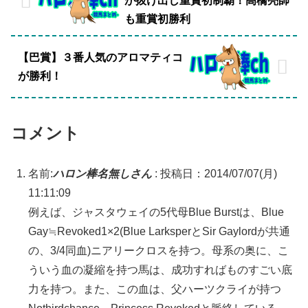
が抜け出し重賞初制覇！高橋亮師
も重賞初勝利
【巴賞】３番人気のアロマティコ
が勝利！
コメント
名前:
ハロン棒名無しさん
:
投稿日：2014/07/07(月)
11:11:09
例えば、ジャスタウェイの5代母Blue Burstは、Blue
Gay≒Revoked1×2(Blue LarksperとSir Gaylordが共通
の、3/4同血)ニアリークロスを持つ。母系の奥に、こ
ういう血の凝縮を持つ馬は、成功すればものすごい底
力を持つ。また、この血は、父ハーツクライが持つ