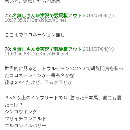
悪いとこ遺伝したら即馬肉
75:
名無しさん＠実況で競馬板アウト
2014/07/04(金)
10:37:35.67 ID:mJ9Kzt/X0.net
ここまでコロネーション無し
78:
名無しさん＠実況で競馬板アウト
2014/07/04(金)
11:09:56.83 ID:izKmvAH00.net
世界的に見ると、トウルビヨンの２×２で凱旋門賞を勝っ
たコロネーションが一番有名かな
後は２×４だけど、ラムタラとか
３×３以上のインブリードでＧ1勝った日本馬、他にも居
たっけ？
シンコウキング
フサイチコンコルド
エルコンドルパサー