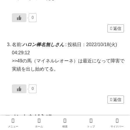
0
返信
名前:
ハロン棒名無しさん
:
投稿日：2022/10/18(火)
04:29:12
>>49の馬（マイネルレオーネ）は最近になって障害で
実績を出し始めてる。
0
返信
コメントをどうぞ
コメントは一般常識の範囲内でお願いします
メニュー
ホーム
検索
トップ
サイドバー
※