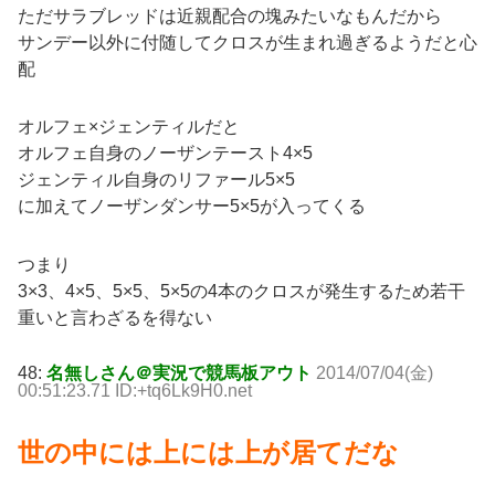
ただサラブレッドは近親配合の塊みたいなもんだから
サンデー以外に付随してクロスが生まれ過ぎるようだと心
配
オルフェ×ジェンティルだと
オルフェ自身のノーザンテースト4×5
ジェンティル自身のリファール5×5
に加えてノーザンダンサー5×5が入ってくる
つまり
3×3、4×5、5×5、5×5の4本のクロスが発生するため若干
重いと言わざるを得ない
48:
名無しさん＠実況で競馬板アウト
2014/07/04(金)
00:51:23.71 ID:+tq6Lk9H0.net
世の中には上には上が居てだな