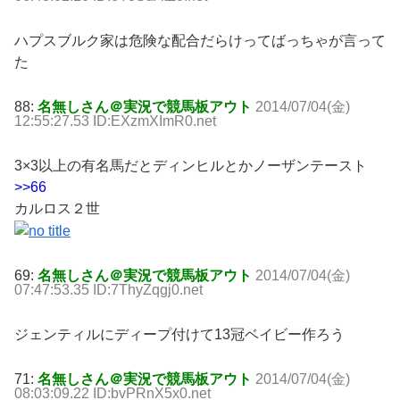
ハプスブルク家は危険な配合だらけってばっちゃが言って
た
88:
名無しさん＠実況で競馬板アウト
2014/07/04(金)
12:55:27.53 ID:EXzmXImR0.net
3×3以上の有名馬だとディンヒルとかノーザンテースト
>>66
カルロス２世
69:
名無しさん＠実況で競馬板アウト
2014/07/04(金)
07:47:53.35 ID:7ThyZqgj0.net
ジェンティルにディープ付けて13冠ベイビー作ろう
71:
名無しさん＠実況で競馬板アウト
2014/07/04(金)
08:03:09.22 ID:bvPRnX5x0.net