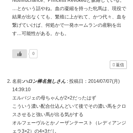
Nothirdchance、Princess Revokedと脈絡している。
…とかいう話やね。血の凝縮を持った牝馬は、現役で
結果が出なくても、繁殖に上がれて、かつ代々、血を
繋げていけば、何処かで一発ホームランの産駒を出
す…可能性がある。かも。
0
返信
名前:
ハロン棒名無しさん
:
投稿日：2014/07/07(月)
14:39:10
エルバジェの母ちゃんが2×2だったはず
こういう濃い配合仕込んどいて後でその濃い馬をクロ
スさせると強い馬が出る気がする
オルフェーヴルとかノーザンテースト（レディアンジ
ェラ3×2）の4×3だし