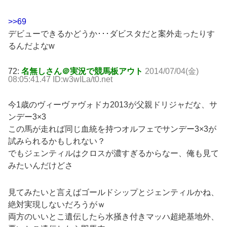
>>69
デビューできるかどうか･･･ダビスタだと案外走ったりす
るんだよなw
72:
名無しさん＠実況で競馬板アウト
2014/07/04(金)
08:05:41.47 ID:w3wILa/t0.net
今1歳のヴィーヴァヴォドカ2013が父親ドリジャだな、サ
ンデー3×3
この馬が走れば同じ血統を持つオルフェでサンデー3×3が
試みられるかもしれない？
でもジェンティルはクロスが濃すぎるからなー、俺も見て
みたいんだけどさ
見てみたいと言えばゴールドシップとジェンティルかね、
絶対実現しないだろうがｗ
両方のいいとこ遺伝したら水掻き付きマッハ超絶基地外、